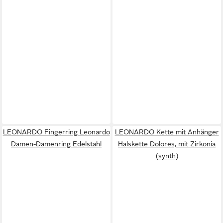
LEONARDO Fingerring Leonardo
LEONARDO Kette mit Anhänger
Damen-Damenring Edelstahl
Halskette Dolores, mit Zirkonia
(synth)