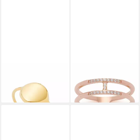
LEONARDO
LEONARDO
Fingerring Eboni CIAO 16
Fingerring Altina Ciao Gr. 17
ab 29,44 €
31,50 €
UVP
35,00 €
in 2-3 Werktagen bei dir
-10%
in 2-3 Werktagen bei dir