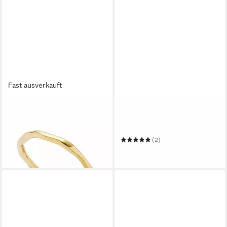
Fast ausverkauft
LEONARDO
LEONARDO
Fingerring Pavina CIAO 16
Fingerring Edelstahlring
27,39 €
Grazile Darlins
in 2-3 Werktagen bei dir
(2)
19,14 €
in 2-3 Werktagen bei dir