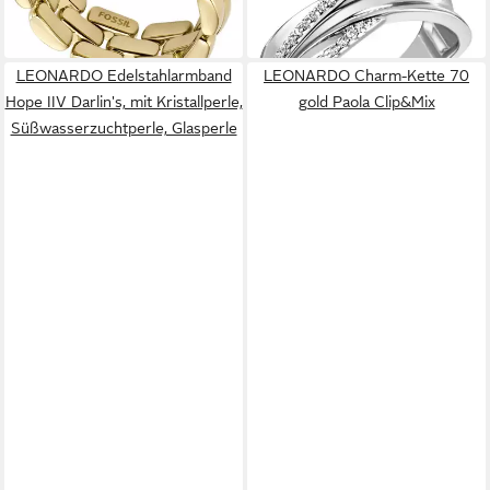
-11%
-11%
in 1-2 Werktagen bei dir
in 6-8 Werktagen bei dir
LEONARDO Edelstahlarmband
LEONARDO Charm-Kette 70
Hope IIV Darlin's, mit Kristallperle,
gold Paola Clip&Mix
Süßwasserzuchtperle, Glasperle