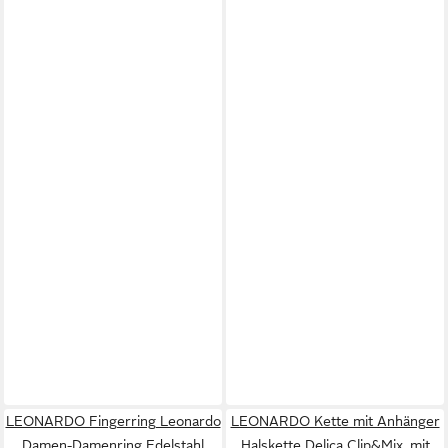
LEONARDO Fingerring Leonardo
LEONARDO Kette mit Anhänger
Damen-Damenring Edelstahl
Halskette Delica Clip&Mix, mit