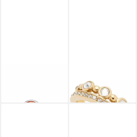
LEONARDO
LEONARDO
Ring-Set Letizia 17 2er-Set
Fingerring Leonardo Damen-
ab 47,66 €
Damenring Edelstahl
UVP
69,95 €
69,95 €
-32%
in 2-3 Werktagen bei dir
in 2-3 Werktagen bei dir