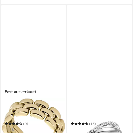
Fast ausverkauft
FOSSIL
FIRETTI
Fingerring Schmuck
Fingerring Schmuck
Geschenk Edelstahl Ring
Geschenk Silber 925
Arden
Silberring Ring glitzernd
(9)
(13)
ab 66,75 €
67,83 €
UVP
75,00 €
UVP
76,21 €