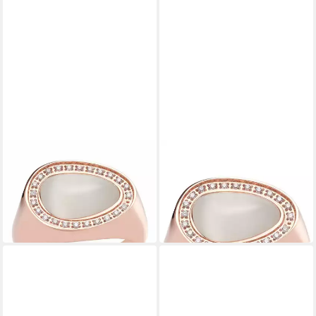
LEONARDO
LEONARDO
Fingerring Amisa Gr. 20
Fingerring Leonardo
62,96 €
Damenring
in 2-3 Werktagen bei dir
ab 46,69 €
69,95 €
-33%
in 2-3 Werktagen bei dir