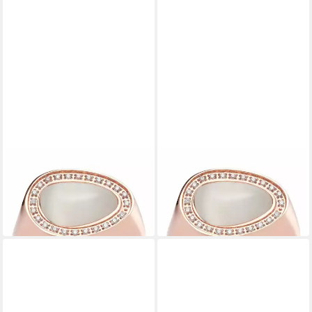
LEONARDO
LEONARDO
Fingerring Amisa Gr. 19
Fingerring Amisa Gr. 18
52,95 €
ab 47,66 €
UVP
69,95 €
UVP
69,95 €
-24%
-32%
in 2-3 Werktagen bei dir
in 2-3 Werktagen bei dir