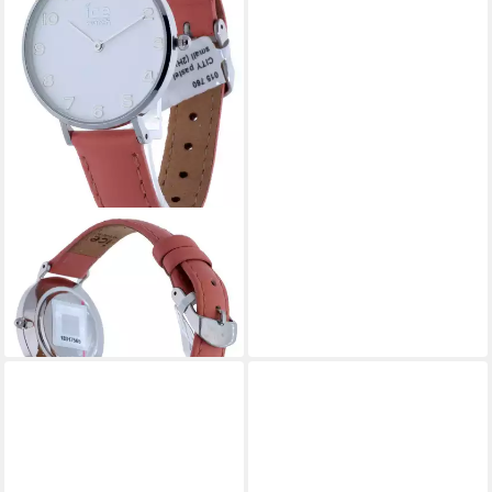
ICE-WATCH
Quarzuhr
89,00 €
UVP
119,00 €
-25%
lieferbar - in 3-4 Werktagen bei dir