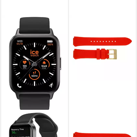
ICE-WATCH
Armband Ice-Watch
Ersatzuhrband Boliday Red,