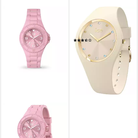
ICE-WATCH
Quarzuhr ICE Watch Damen-
Uhren Analog Quarz,
Klassikuhr
(8)
99,00 €
leider ausverkauft