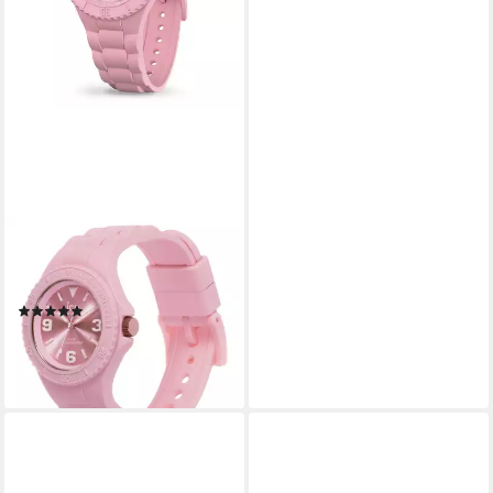
ICE-WATCH
Quarzuhr ICE generation -
Ballerina
(1)
ab 59,90 €
UVP
109,00 €
-45%
lieferbar - in 2-3 Werktagen bei dir