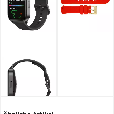
Silikon 023985 (kein Set, 1-
tlg., kein Set)
24,00 €
lieferbar - in 2-3 Werktagen bei dir
ICE-WATCH
ICE Fit 1.78 Schwarz
Fitnessuhr (45.00 cm/45.00
Zoll, Proprietär), 1-tlg.
129,00 €
lieferbar - in 2-3 Werktagen bei dir