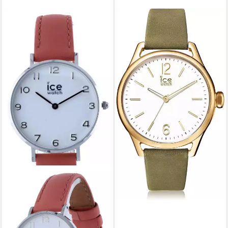
ICE-WATCH
Quarzuhr
69,00 €
UVP
139,00 €
-50%
lieferbar - in 3-4 Werktagen bei dir