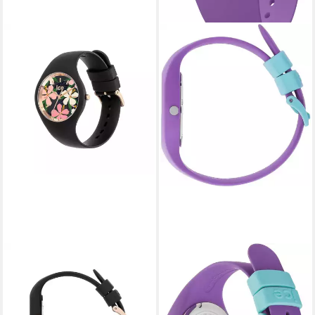
ICE-WATCH
ICE-WATCH
Quarzuhr Ice-Watch Ice
Quarzuhr ICE ola kids - Small
Flower China Rose 020510,
- 3H 014432, Armbanduhr,
Hochwertiges Produkt mit
Kinderuhr, Lernuhr,