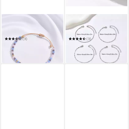
THE BEAUTY HOUSE
THE BEAUTY HOUSE
Armband Buntes
Armband Set Minimalistische
Perlenarmband mit Herz
Damen Armbänder Set
Anhänger
(3)
(3)
7,99 €
8,99 €
12,99 €
15,99 €
-38%
-44%
in 2-3 Werktagen bei dir
in 2-3 Werktagen bei dir