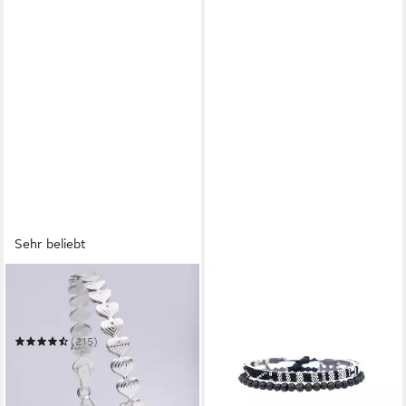
Sehr beliebt
FIRETTI
Armband Schmuck Geschenk
Silber 925 Armschmuck
Armkette Fantasie
(215)
39,95 €
UVP
54,99 €
-27%
in 1-2 Werktagen bei dir