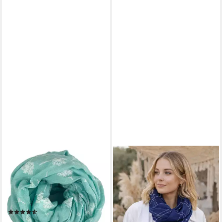
TASCHEN4LIFE
ELLA JONTE
Loop Damen Sommer Schal
Modeschal, im Boho Ibiza
SS-731 mit Pusteblumen
Style mit weißen Ziernähten
print, Trend Muster, Farbwahl,
und Quasten
14,95 €
Tücher & Schals
lieferbar - in 2-3 Werktagen bei dir
(24)
22,95 €