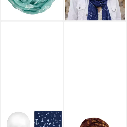
lieferbar - in 3-4 Werktagen bei dir
+12
GOODMAN DESIGN
GOODMAN DESIGN
Loop Multifunktionstuch
Modeschal Batik-Schal Unisex