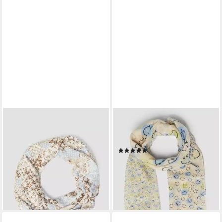
S.OLIVER
S.OLIVER
Loop Snood, Snood mit
Schal Tuch, Leichter Schal mit
Grafik-Print und leichtem
S.W.-Smiley®-Print
(1)
Mustermix
23,99 €
UVP
29,99 €
22,99 €
-20%
lieferbar - in 3-4 Werktagen bei dir
lieferbar - in 3-4 Werktagen bei dir