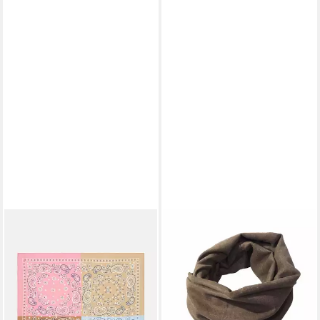
S.OLIVER
BRITTA MEIER
Schal Schal, Schal
Loop Unisex Flanell-
19,99 €
Baumwoll-Loops Britta Meier,
lieferbar - in 3-4 Werktagen bei dir
Flanell
28,95 €
lieferbar - in 5-6 Werktagen bei dir