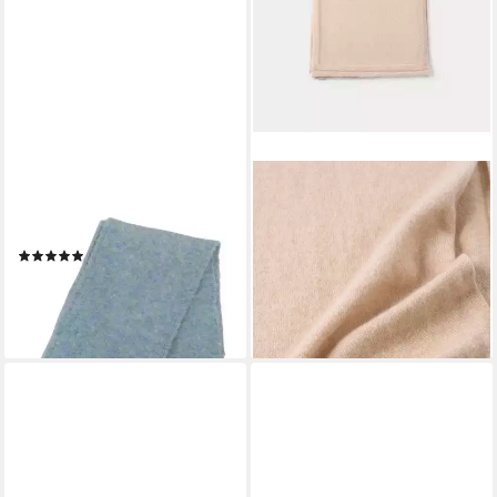
CHILLOUTS
GOBI CASHMERE
Strickschal Graham Scarf, mit
Strickschal Jerseystrick
optimalem Tragekomfort
Kaschmirschal
(8)
139,00 €
ab 34,99 €
lieferbar - in 3-4 Werktagen bei dir
lieferbar - in 1-2 Werktagen bei dir