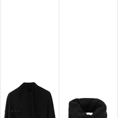
CHILLOUTS
Strickschal Gisa Scarf, Größe:
180 x 70 cm, vielseitige
Tragemöglichkeiten
(3)
20,99 €
UVP
24,99 €