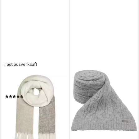
Fast ausverkauft
ONLY
Strickschal ONLBONNIE LIFE
LONG FRINGED SCARF CC
(7)
14,59 €
UVP
24,99 €
-42%
lieferbar - in 1-2 Werktagen bei dir