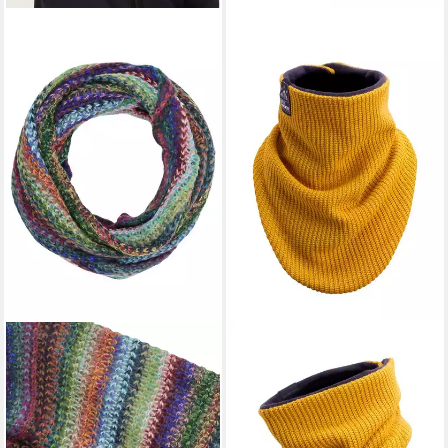
COLLEZIONE ALESSANDRO
MANUFAKTUR13
Strickschal Strickloop, (1-St),
Strickschal Knit Windbreaker -
Made in Italy, in tollen Farben
Bandana, Halstücher,
38,95 €
UVP
49,90 €
Multifunktionstuch, geeignet
-22%
für Motorrad & Fahrrad