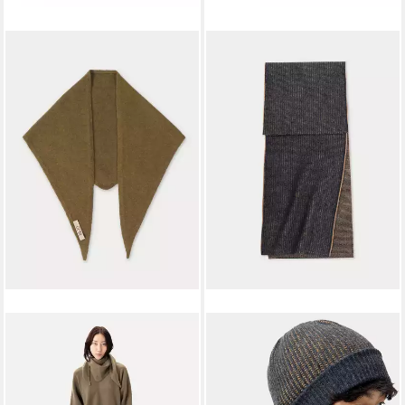
GOBI CASHMERE
GOBI CASHMERE
Strickschal Dreieckiger
Strickschal Zweiseitiger
Kaschmir-Schal
Kaschmir-Schal
95,20 €
143,10 €
UVP
119,00 €