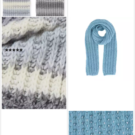
CINQUE
Strickschal AURORA, aus
kuschelweicher Wollmischung
gestrickt, made in Italy
(2)
28,72 €
UVP
69,99 €
-59%
lieferbar - in 1-2 Werktagen bei dir
HALSÜBERKOPF ACCESSOIRES
Strickschal Grobstrickschal,
Made in Germany