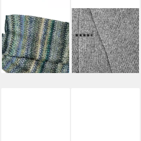
COLLEZIONE ALESSANDRO
CAPO
Strickschal Strickloop, (1-St),
Strickschal, Melange-Optik,
Made in Italy, in tollen Farben
wärmend, weich
(3)
38,95 €
UVP
49,90 €
16,73 €
UVP
34,90 €
-22%
-52%
lieferbar - in 2-3 Werktagen bei dir
lieferbar - in 1-2 Werktagen bei dir