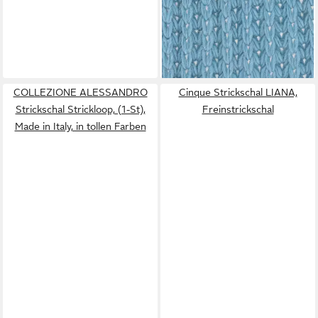
40,00 €
59,99 €
-33%
lieferbar - in 3-4 Werktagen bei dir
+9
COLLEZIONE ALESSANDRO
Cinque Strickschal LIANA,
Strickschal Strickloop, (1-St),
Freinstrickschal
Made in Italy, in tollen Farben