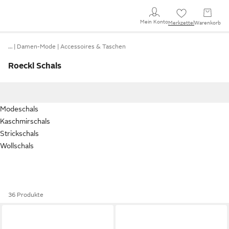
Mein Konto
Merkzettel
Warenkorb
…
Damen-Mode
Accessoires & Taschen
Roeckl Schals
Modeschals
Kaschmirschals
Strickschals
Wollschals
36 Produkte