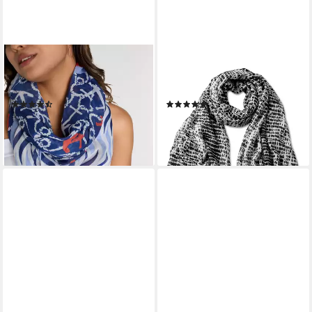
LAURA SCOTT
COLLEZIONE ALESSANDRO
Loop, Sommer Schal im
Modeschal Vasca, (1-St), mit
maritimen Design
vielen kleinen Farbkleckse
(11)
(5)
20,99 €
29,99 €
UVP
25,99 €
lieferbar - in 2-3 Werktagen bei dir
-19%
lieferbar - in 1-2 Werktagen bei dir