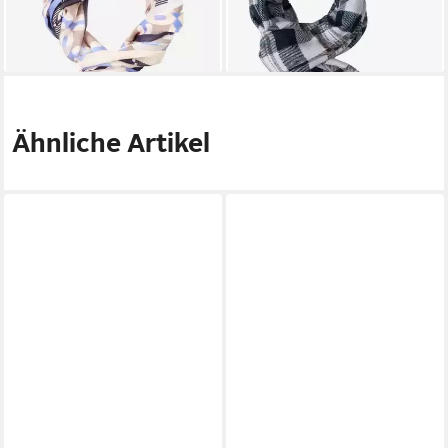
39,96 €
27,99 €
UVP
49,95 €
UVP
39,95 €
-20%
-30%
lieferbar - in 4-5 Werktagen bei dir
lieferbar - in 3-4 Werktagen bei dir
Ähnliche Artikel