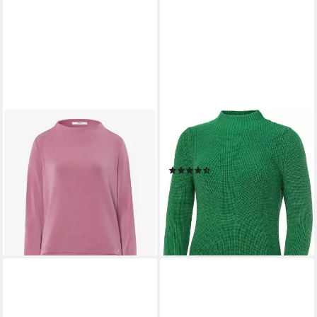
BRAX
EMILIA PARKER
Sweatshirt
Stehkragenpullover mit
76,42 €
UVP
89,95 €
effektvollem Patentstrick
(29)
-15%
59,99 €
UVP
79,95 €
lieferbar - in 3-4 Werktagen bei dir
-25%
lieferbar - in 2-3 Werktagen bei dir