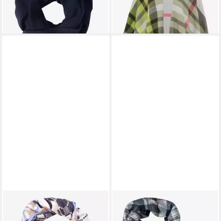
-30%
-15%
lieferbar - in 3-4 Werktagen bei dir
lieferbar - in 3-4 Werktagen bei dir
BRAX
BRAX
Schal
Modeschal Schal Style Quento