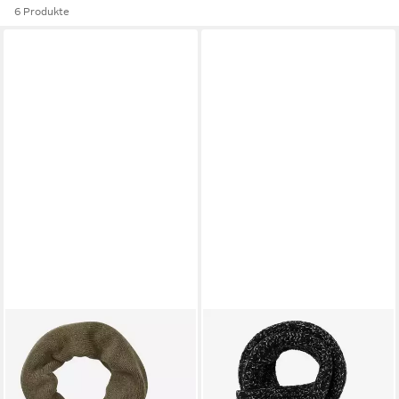
6 Produkte
BRAX
BRAX
Schal
Strickschal Schal mit wertigen
42,46 €
UVP
49,95 €
Lurexdetails
ab 53,95 €
-15%
UVP
89,95 €