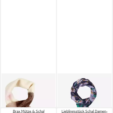
BRAX
BRAX
Schal STYLE.JANE
Modeschal STYLE.JANINE
39,99 €
42,46 €
59,95 €
UVP
49,95 €
-33%
-15%
lieferbar - in 4-5 Werktagen bei dir
lieferbar - in 3-4 Werktagen bei dir
Brax Mütze & Schal
Lieblingsstück Schal Damen-