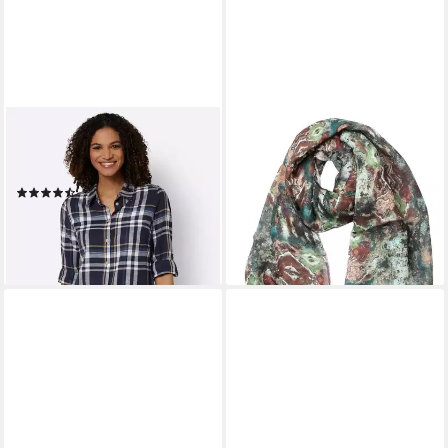
WITT
COLLEZIONE ALESSANDRO
Klassische Bluse Flanell-Bluse
Modeschal Marrone, (1-St),
Langarm
aus Naturmaterial, Made in
(23)
Italy
ab 29,99 €
54,99 €
lieferbar - in 3-4 Werktagen bei dir
lieferbar - in 2-3 Werktagen bei dir