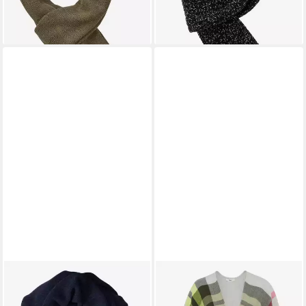
lieferbar - in 3-4 Werktagen bei dir
-40%
lieferbar - in 4-5 Werktagen bei dir
BRAX
BRAX
Modeschal Schal Style Quinto
Modeschal STYLE.THEA
ab 34,99 €
67,96 €
UVP
49,95 €
UVP
79,95 €