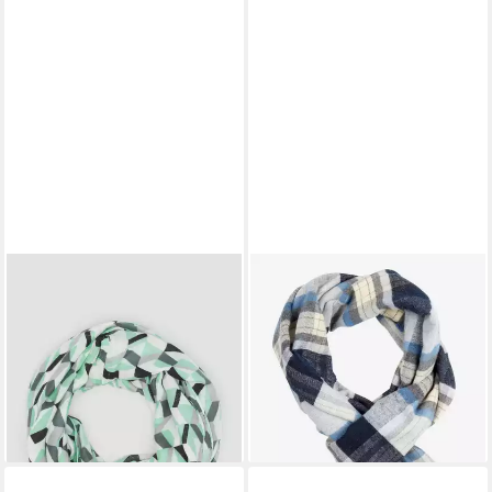
S.OLIVER
BRAX
Loop Snood, Loop-Schal mit
Schal
ab 39,96 €
All-over-Grafikprint
UVP
49,95 €
18,39 €
UVP
22,99 €
-20%
lieferbar - in 4-5 Werktagen bei dir
-20%
lieferbar - in 3-4 Werktagen bei dir