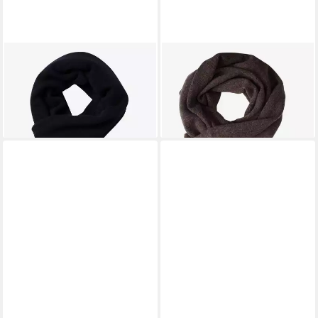
BRAX
BRAX
Schal
Schal
49,95 €
39,96 €
UVP
49,95 €
leider ausverkauft
-20%
lieferbar - in 4-5 Werktagen bei dir