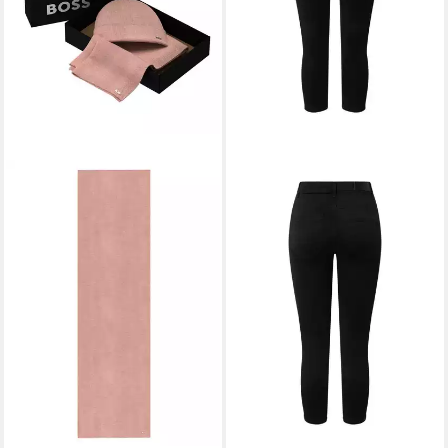
VERO MODA PETITE
Skinny-fit-Jeans Sophia (1-tlg)
Plain/ohne Details
ab 29,90 €
34,90 €
-14%
lieferbar - in 2-3 Werktagen bei dir