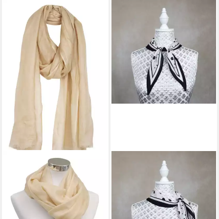
ZEBRO
Modetuch Seiden Schleifen
Schal
34,99 €
lieferbar - in 5-6 Werktagen bei dir