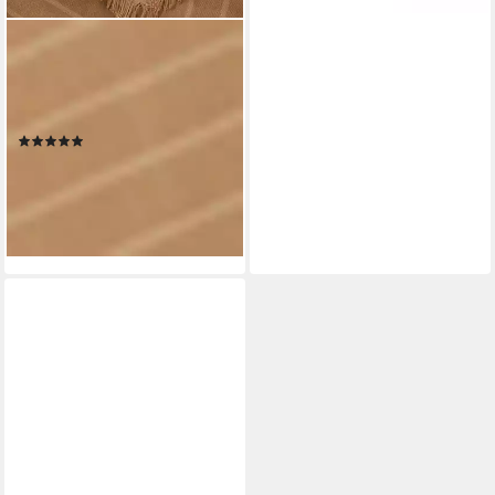
BOSS
Schal Laik 120*120, mit BOSS-
Logoschriftzügen, rundum
kleine Fransen
(3)
52,99 €
UVP
65,00 €
-18%
lieferbar - in 1-2 Werktagen bei dir