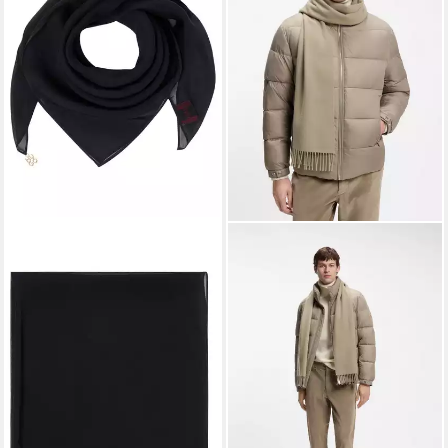
HUGO
Halstuch Seyora 65*65, aus
fließender Viskose
45,00 €
lieferbar - in 1-2 Werktagen bei dir