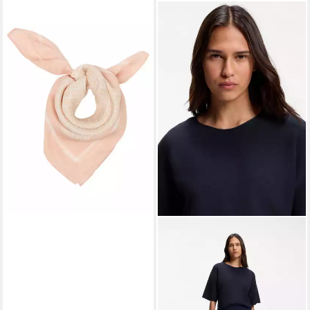
BOSS
Seidentuch Vincency 60*60,
mit Allover-Muster
72,99 €
UVP
90,00 €
-19%
lieferbar - in 1-2 Werktagen bei dir
BOSS ORANGE
Kurzarmpullover Fouetta
Premium Damenmode
Baumwoll-Woll-Mix, Relaxed
Fit