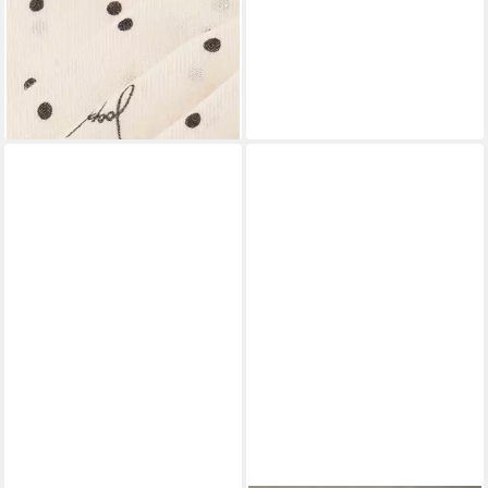
JOOP!
Halstuch Adaliz
62,99 €
UVP
89,99 €
-30%
lieferbar - in 4-5 Werktagen bei dir