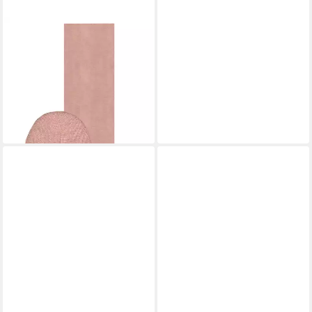
BOSS
Schal aus Schal und Mütze
Livi, (keine Angabe, 1-St. keine
Angabe)
91,00 €
UVP
130,00 €
-30%
lieferbar - in 2-3 Werktagen bei dir