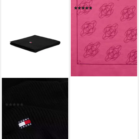
HUGO-Logodrucken
(4)
55,00 €
lieferbar - in 1-2 Werktagen bei dir
TOMMY JEANS
Schal TJM HERITAGE CORE,
Rippstrick, 190 x 28 cm
(4)
40,99 €
UVP
49,90 €
-18%
lieferbar - in 1-2 Werktagen bei dir