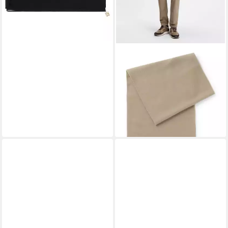
BOSS
Wollschal Naster 35*180, mit
gedrehten Fransen, aus
Wolle, Lederlabel, Premium
Quality
80,00 €
lieferbar - in 1-2 Werktagen bei dir