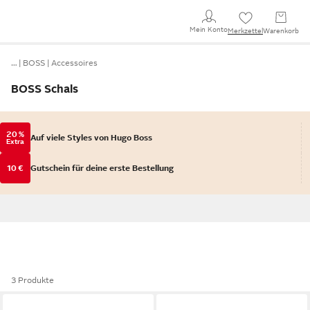
Mein Konto
Merkzettel
Warenkorb
…
BOSS
Accessoires
BOSS Schals
20 %
Auf viele Styles von Hugo Boss
Extra
10 €
Gutschein für deine erste Bestellung
3 Produkte