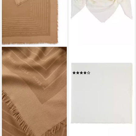
BOSS
Schal Ledonia 120*120, mit
Jacquardmuster
(2)
57,29 €
UVP
99,00 €
-42%
lieferbar - in 1-2 Werktagen bei dir