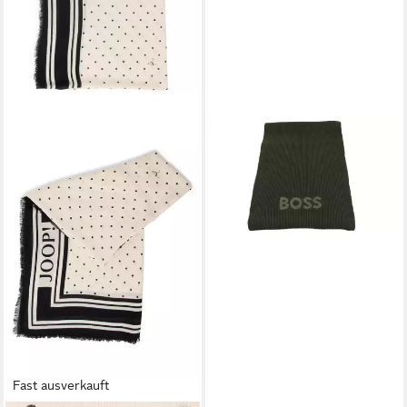
BOSS
Modeschal Elios Knitted Scarf
59,20 €
UVP
80,00 €
-26%
lieferbar - in 2-3 Werktagen bei dir
Fast ausverkauft