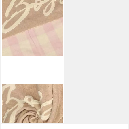
BOSS
Modeschal Cecy
94,47 €
UVP
120,00 €
-21%
lieferbar - in 2-3 Werktagen bei dir