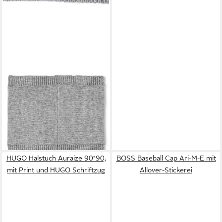
BOSS KIDSWEAR
Halswärmer BOSS Kidswear
Halswärmer mit Logo-
Abzeichen doppellagig &
kuschelig, (1 St)
64,99 €
lieferbar - in 3-4 Werktagen bei dir
HUGO Halstuch Auraize 90*90,
BOSS Baseball Cap Ari-M-E mit
mit Print und HUGO Schriftzug
Allover-Stickerei