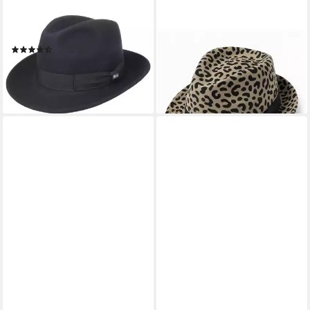
LIPODO
COLLEZIONE ALESSANDRO
Filzhut (1-St) Bogarthut mit
Fedora Leo Modern (1-St) aus
Ripsband, Made in Italy
100% Wolle, Made in Italy
(12)
68,90 €
UVP
99,90 €
54,95 €
-31%
lieferbar - in 2-3 Werktagen bei dir
lieferbar - in 2-3 Werktagen bei dir