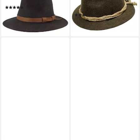
Fransen
braun-meliert für Jagd, Natur
(13)
& Freizeit Outdoorhut
49,95 €
(1)
lieferbar - in 3-4 Werktagen bei dir
74,99 €
lieferbar - in 2-3 Werktagen bei dir
+1