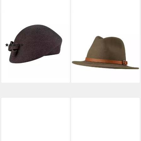
FIEBIG
DEERHUNTER
Filzhut schicker
Filzhut Hut Adventurer
56,99 €
asymmetrischer Pillbox-Hut
UVP
79,99 €
mit Schleife
-29%
(4)
lieferbar - in 2-3 Werktagen bei dir
59,95 €
UVP
79,95 €
-25%
lieferbar - in 3-4 Werktagen bei dir
+10