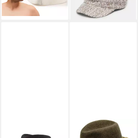
Aufhängen
lieferbar - in 2-3 Werktagen bei dir
BREITER
LA CHASSE®
Filzhut rollbar aus Wollfilz mit
Filzhut Wollhut mit Kordel