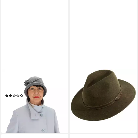
HALSÜBERKOPF ACCESSOIRES
LA CHASSE®
Filzhut Kappe Hut aus 100%
Filzhut Rollhut aus 100%
Wolle mit Blumenapplikationen
Wolle Wollhut Outdoorhut
(2)
Oliv/grün von Oefele Jagd
40,00 €
UVP
59,99 €
119,99 €
UVP
129,99 €
-33%
-8%
lieferbar - in 3-4 Werktagen bei dir
lieferbar - in 2-3 Werktagen bei dir
+1