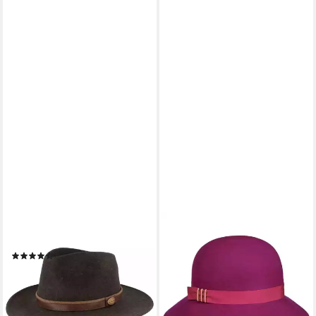
BREITER
LIERYS
Filzhut rollbar aus Wollfilz
Filzhut (1-St) Wollhut mit
(14)
Ripsband, Made in Italy
49,95 €
64,95 €
lieferbar - in 3-4 Werktagen bei dir
lieferbar - in 2-3 Werktagen bei dir
+1