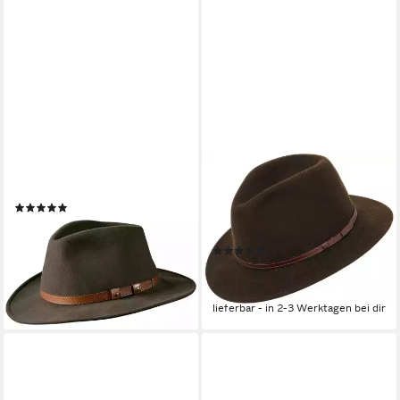
PARFORCE TRADITION
LA CHASSE®
Filzhut Wollhut
Filzhut Roll-Jagdhut aus 100%
(5)
Wolle Wollhut Outdoorhut
69,99 €
Oliv/grün von Oefele
lieferbar - in 2-3 Werktagen bei dir
(1)
119,99 €
UVP
129,99 €
-8%
lieferbar - in 2-3 Werktagen bei dir