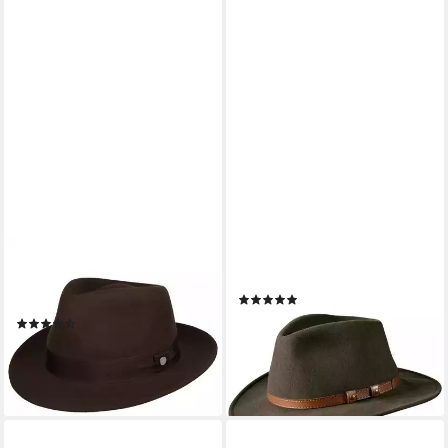
LIERYS
PARFORCE TRADITION
Filzhut (1-St) Wollfilz mit
Filzhut Wollhut
(5)
Ripsband
69,99 €
(3)
lieferbar - in 2-3 Werktagen bei dir
84,95 €
lieferbar - in 2-3 Werktagen bei dir
+1