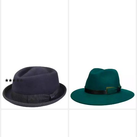
LIPODO
LIERYS
Fedora (1-St) Porkpie mit
Filzhut (1-St) Travellerhut mit
Ripsband, Made in Italy
Lederband, Made in Italy
(15)
84,95 €
54,95 €
lieferbar - in 2-3 Werktagen bei dir
lieferbar - in 2-3 Werktagen bei dir