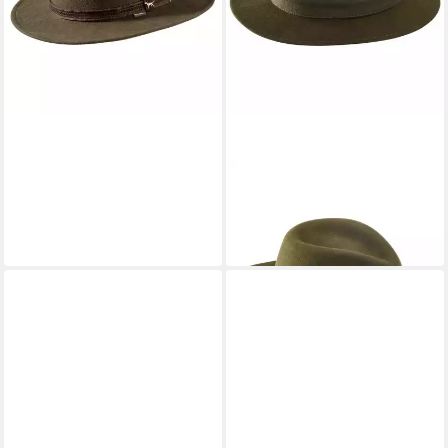
PARFORCE TRADITION
Filzhut Wollhut mit Lodenband
99,99 €
lieferbar - in 2-3 Werktagen bei dir