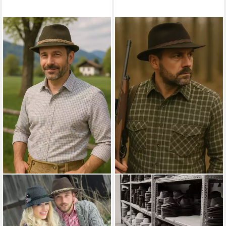
LA CHASSE®
LA CHASSE®
Filzhut Wollhut mit Kordel
Filzhut Roll-Jagdhut aus 100%
braun-meliert für Jagd, Natur
Wolle Wollhut Outdoorhut
& Freizeit Outdoorhut
Oliv/grün von Oefele