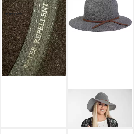
PARFORCE TRADITION
Filzhut Wollfilz-Hut
(1)
99,99 €
lieferbar - in 2-3 Werktagen bei dir
STYLEBREAKER
Fedora Fedora Knautschhut
mit Zierband (1-St)
26,95 €
lieferbar - in 2-3 Werktagen bei dir