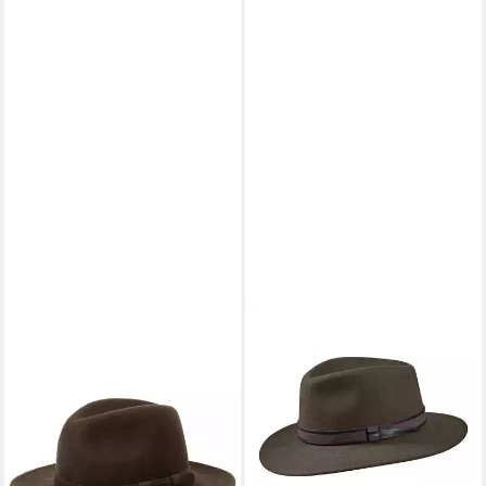
CHEVALIER
Filzhut Hut Skye Wool
75,99 €
UVP
89,00 €
-15%
lieferbar - in 2-3 Werktagen bei dir