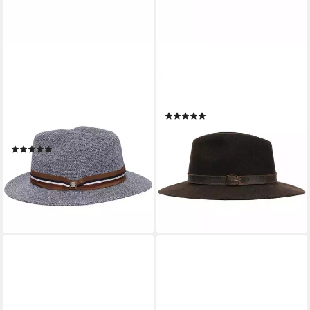
BUGATTI
BLASER
Fedora Einfarbiger bugatti
Filzhut Hut Travaller
(1)
Sommer-Fedora mit
95,99 €
UVP
149,95 €
gewebtem Hutband (keine)
-36%
(1)
lieferbar - in 2-3 Werktagen bei dir
30,00 €
UVP
59,95 €
-50%
lieferbar - in 2-3 Werktagen bei dir