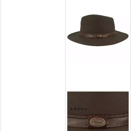
BREITER
Filzhut rollbar aus Wollfilz
(14)
49,95 €
lieferbar - in 3-4 Werktagen bei dir
+1