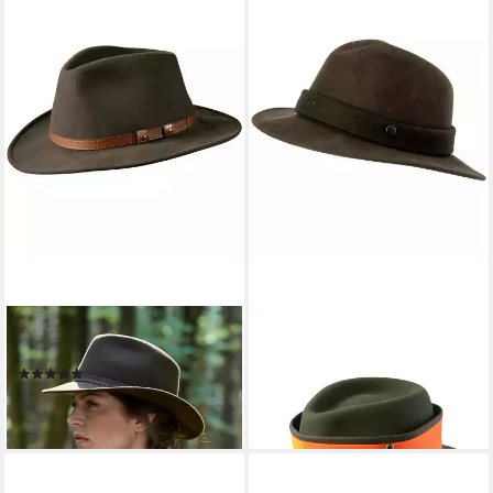
PARFORCE TRADITION
PARFORCE TRADITION
Filzhut Wollhut
Filzhut Jagdhut mit
(5)
Signalband
69,99 €
79,99 €
lieferbar - in 2-3 Werktagen bei dir
lieferbar - in 2-3 Werktagen bei dir