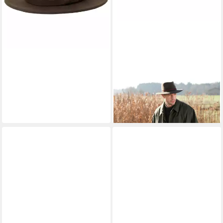
PARFORCE TRADITION
Filzhut Jagdhut
89,99 €
lieferbar - in 2-3 Werktagen bei dir