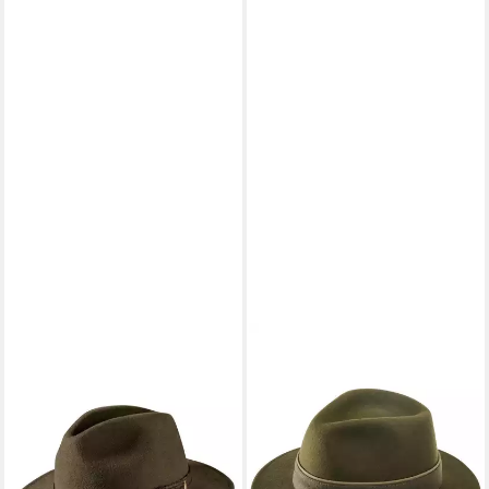
PARFORCE TRADITION
Filzhut Hut Wollfilz mit
Sympatex®
99,99 €
lieferbar - in 2-3 Werktagen bei dir