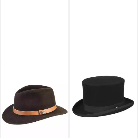
MERKEL GEAR
Filzhut Hunting Hut braun
84,99 €
UVP
109,95 €
-23%
lieferbar - in 2-3 Werktagen bei dir