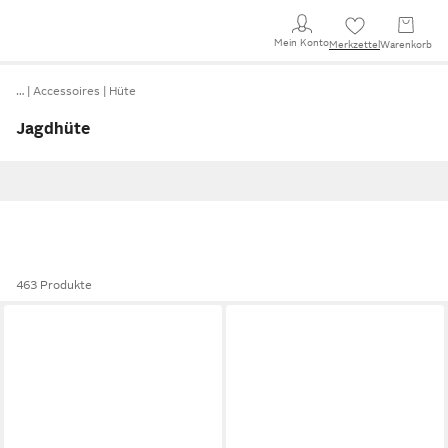
Mein Konto
Merkzettel
Warenkorb
…
Accessoires
Hüte
Jagdhüte
463 Produkte