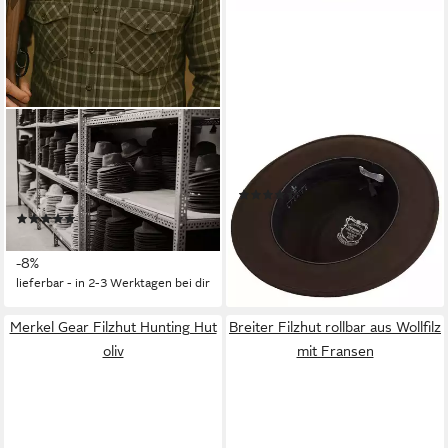
LA CHASSE®
LIERYS
Filzhut Roll-Jagdhut aus 100%
Filzhut (1-St) Wollfilz mit
Wolle Wollhut Outdoorhut
Ripsband
(3)
Oliv/grün von Oefele
84,95 €
(1)
lieferbar - in 2-3 Werktagen bei dir
119,99 €
UVP
129,99 €
+1
-8%
lieferbar - in 2-3 Werktagen bei dir
Merkel Gear Filzhut Hunting Hut
Breiter Filzhut rollbar aus Wollfilz
oliv
mit Fransen