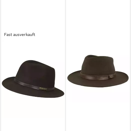
Fast ausverkauft
HÄRKILA
Filzhut Hut Metso
119,99 €
159,95 €
-25%
lieferbar - in 2-3 Werktagen bei dir