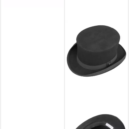
LIERYS
Filzhut (1-St) Zylinder mit
Ripsband, Made in Germany