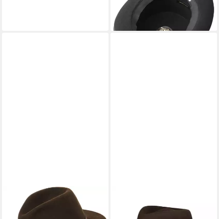
174,00 €
lieferbar - in 2-3 Werktagen bei dir