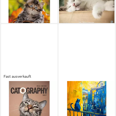
2025: Literarischer
Kalender...
Wochenkalender * 1 Woc
20,65 €
23,99 €
lieferbar - in 2-3 Werktagen bei dir
lieferbar - in 2-3 Werktagen bei dir
Fast ausverkauft
ACKERMANN
RAXXA
Wandkalender Catography
Wandkalender Katzen 2026 -
Katzen-Kalender 2027
hoch
ab 24,30 €
ab 19,90 €
lieferbar - in 2-3 Werktagen bei dir
lieferbar - in 8-10 Werktagen bei
dir