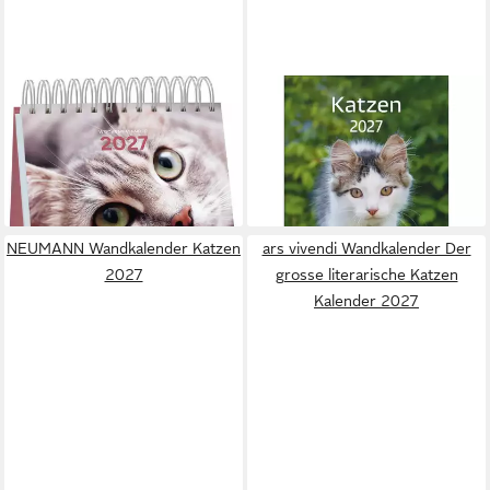
HEYE
Tierkalender Mini-
Wandkalender Katzen
Wochenkalender
Kalender 2027
Katzenweisheiten 2027
12,95 €
10,99 €
lieferbar - in 2-3 Werktagen bei dir
lieferbar - in 2-3 Werktagen bei dir
NEUMANN Wandkalender Katzen
ars vivendi Wandkalender Der
2027
grosse literarische Katzen
Kalender 2027