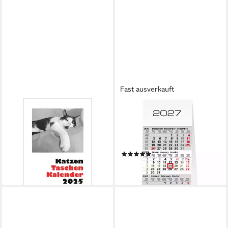
Fast ausverkauft
GÜSS KALENDER
Wandkalender Katzen
Wandkalender 3-Monats-
Taschenkalender 2025
Tischkalender 10,5 x 20cm
14,95 €
Kalendarium 2027
lieferbar - in 2-3 Werktagen bei dir
(1)
2,53 €
lieferbar in 3 Wochen