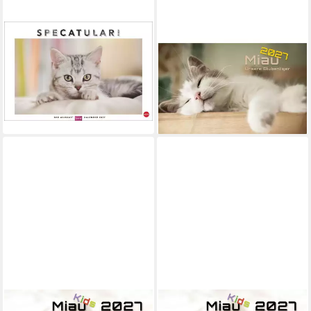
HEYE
Wandkalender Miau - Unsere
Wandkalender Whiskas
Stubentiger - Der
Katzenkalender 2027
Katzenkalender - 2027 -
19,99 €
Kalender...
lieferbar - in 2-3 Werktagen bei dir
ab 32,25 €
lieferbar - in 2-3 Werktagen bei dir
Wandkalender Miau Kids -
Wandkalender Miau Kids -