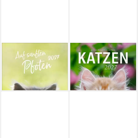
HEYE
Wandkalender Katzen
Wandkalender Katzen slim -
Kalender 2027
Auf sanften Pfoten Kalender
25,99 €
2027
lieferbar - in 2-3 Werktagen bei dir
14,39 €
lieferbar - in 4-5 Werktagen bei dir