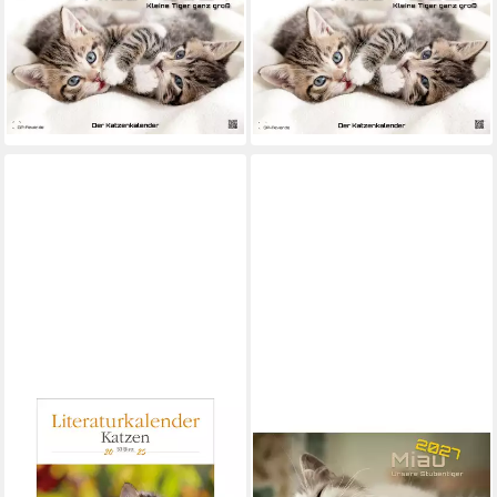
kleine Tiger ganz groß - Der
kleine Tiger ganz groß - Der
Katzenkalender - 2027 -
Katzenkalender - 2027 -
Kalen
Kalen
19,99 €
36,99 €
lieferbar - in 2-3 Werktagen bei dir
lieferbar - in 2-3 Werktagen bei dir
KORSCH VERLAG
Wandkalender Miau - Unsere
Wandkalender
Stubentiger - Der
Literaturkalender Katzen
Katzenkalender - 2027 -