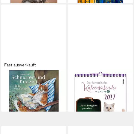
Fast ausverkauft
ST. BENNO VERLAG
Wandkalender Schnurren und
Wandkalender Der himmlische
Kratzen - Bilder von Katzen
Katzenkalender 2027
Kalender 2027
ab 14,95 €
ab 24,30 €
lieferbar - in 3-4 Werktagen bei dir
lieferbar - in 2-3 Werktagen bei dir