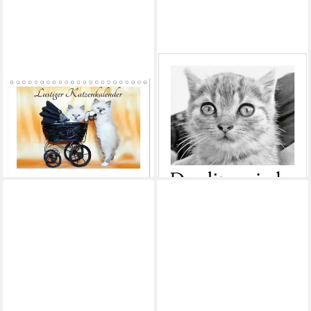
CALVENDO
Wandkalender Der literarische
Monatskalender Lustiger
Katzenkalender 2027
Katzenkalender
24,99 €
(Tischkalender 2026 DIN A5
lieferbar - in 2-3 Werktagen bei dir
quer), CALVENDO...
21,95 €
lieferbar - in 3-4 Werktagen bei dir