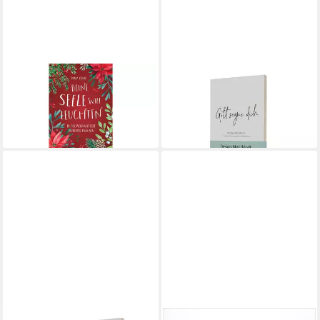
GERTH MEDIEN
GERTH MEDIEN
Adventskalender Deine Seele
Notizheft Notizblock "Gott
will leuchten
segne dich" - klein
9,94 €
13,93 €
in 9-11 Werktagen bei dir
in 8-10 Werktagen bei dir