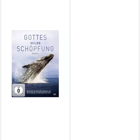
BEST
DVD Gottes wilde Schöpfung:
Wasser (DVD)
14,61 €
in 8-10 Werktagen bei dir