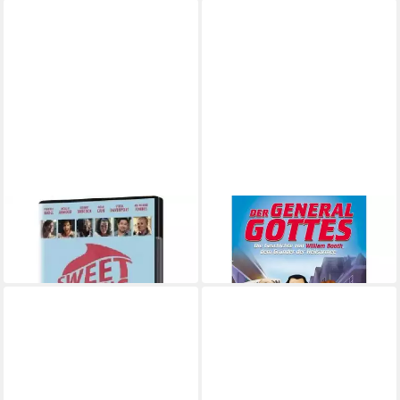
GERTH MEDIEN
GERTH MEDIEN
DVD Sweet Inspirations
DVD Der General Gottes
ab 10,60 €
ab 12,20 €
in 6-8 Werktagen bei dir
in 6-8 Werktagen bei dir