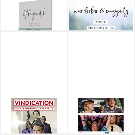
GERTH MEDIEN
GERTH MEDIEN
Notizbuch Notizblock "Gott
Tagebuch wunderbar &
segne dich" - groß
einzigartig
15,83 €
23,38 €
in 8-10 Werktagen bei dir
in 8-10 Werktagen bei dir
GERTH MEDIEN
BEST
DVD Vindication - Staffel 2
DVD Small Group
ab 9,85 €
(Doppel-DVD)
in 6-8 Werktagen bei dir
15,19 €
in 6-7 Werktagen bei dir