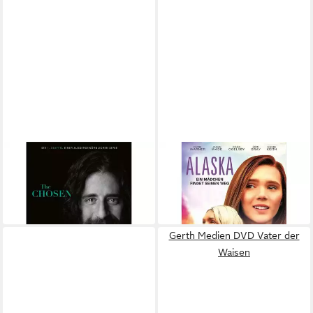
GERTH MEDIEN
BEST
DVD DVD The Chosen -
DVD Alaska (DVD)
ab 10,45 €
Staffel 1
in 6-8 Werktagen bei dir
ab 22,46 €
in 4-5 Werktagen bei dir
Gerth Medien DVD Vater der
Waisen