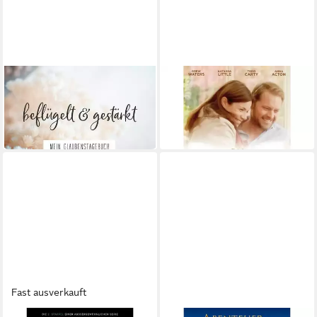
GERTH MEDIEN
GERTH MEDIEN
Tagebuch beflügelt &
DVD Das Wiedersehen
25,20 €
gestärkt
in 6-8 Werktagen bei dir
11,59 €
in 9-11 Werktagen bei dir
Fast ausverkauft