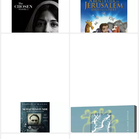
GERTH MEDIEN
GERTH MEDIEN
DVD The Chosen - Staffel 2
DVD Abenteuer in Jerusalem
15,40 €
(Doppel-DVD)
in 6-8 Werktagen bei dir
24,77 €
in 6-7 Werktagen bei dir
GERTH MEDIEN
GERTH MEDIEN
DVD Schattenstunde (DVD)
Hörspiel An deinem Herzen
27,39 €
ab 11,90 €
in 6-7 Werktagen bei dir
in 4-5 Werktagen bei dir