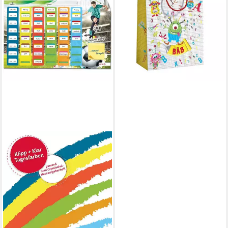
Geschenktaschen ABC
Monster groß
33,5x26x13,5cm, Verschluss
28,56 €
lieferbar - in 3-4 Werktagen bei dir