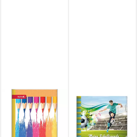
ROTH
Schulheft Roth Klipp&Klar
Hausaufgabenheft Buntstifte
5,17 €
lieferbar - in 3-4 Werktagen bei dir