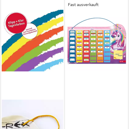
Fast ausverkauft
ROTH
Schülerkalender Roth
Stundenplan Einhorn SteckFix
DIN A3
ab 16,68 €
lieferbar - in 2-3 Werktagen bei dir
ROTH
Schülerkalender Klipp&Klar
Stundenplan Steck Fix A3
Grundschule Dinosaurier,