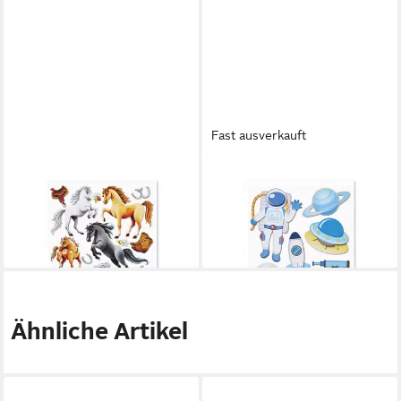
Fast ausverkauft
ROTH
ROTH
Sticker Roth XXL 3D-Sticker
Sticker Roth XXL 3D-Sticker
Pferd II 30x30cm, 14 Teile
Raumfahrt 30x30cm, 7 Teile
8,25 €
8,25 €
lieferbar - in 3-4 Werktagen bei dir
lieferbar - in 3-4 Werktagen bei dir
Ähnliche Artikel