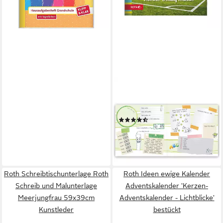
ROTH
Tagebuch Freundebücher
"Meine Schulfreunde"
(16)
ab 8,99 €
leider ausverkauft
Roth Schreibtischunterlage Roth
Roth Ideen ewige Kalender
Schreib und Malunterlage
Adventskalender 'Kerzen-
Meerjungfrau 59x39cm
Adventskalender - Lichtblicke'
Kunstleder
bestückt