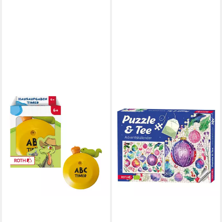
ROTH
Schulheft Roth
Hausaufgaben-Timer ABC-
Freunde 69x107mm
9,86 €
lieferbar - in 2-3 Werktagen bei dir