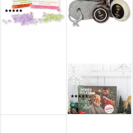
Erwachsene
(1)
36,42 €
lieferbar in 3 Wochen
ROTH
Adventskalender
Männerpflege, für
Erwachsene, Pflegeprodukte
(3)
42,59 €
leider ausverkauft