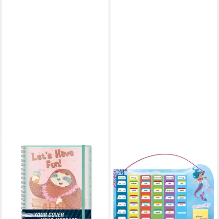
ROTH
Schülerkalender Roth
Stundenplan Meerjungfrau
SteckFix DIN A3
21,59 €
leider ausverkauft