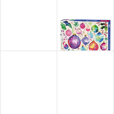
ROTH
Adventskalender Roth
Adventskalender Puzzle &
Bio-Tee Motiv Baumschmuck
39,06 €
lieferbar - in 2-3 Werktagen bei dir