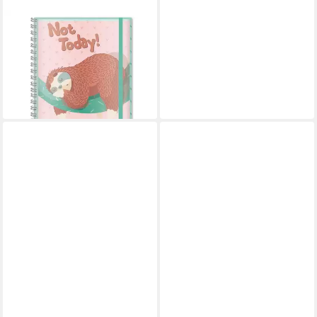
ROTH
Schulheft Schülerkalender
Faultier, Wire-O-Bindung,
Wechselcover, Hülle
9,99 €
lieferbar - in 3-4 Werktagen bei dir