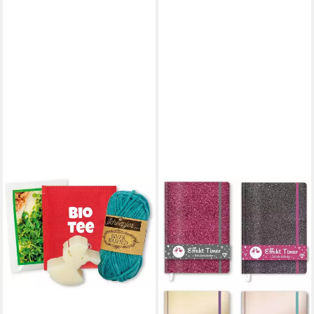
ROTH
Wandkalender Roth 89104
Schülerkalender - A6,
immerwährend, sortiert
19,65 €
leider ausverkauft