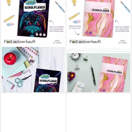
Fast ausverkauft
Fast ausverkauft
TRÖTSCH VERLAG
TRÖTSCH VERLAG
Schülerkalender TRÖTSCH -
Schülerkalender TRÖTSCH -
Schulplaner WOW Gaming
Schulplaner Pink 26/27
10,20 €
26/27
lieferbar - in 2-3 Werktagen bei dir
11,55 €
lieferbar - in 2-3 Werktagen bei dir