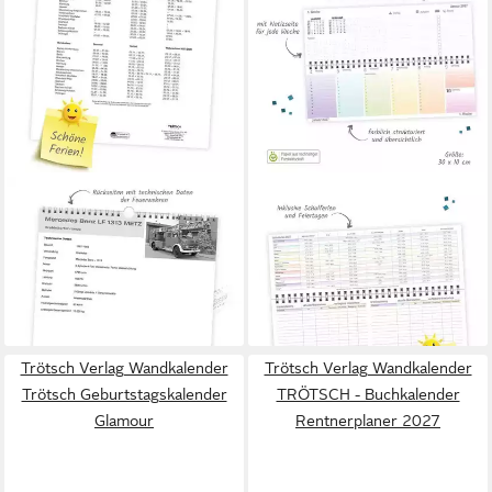
TRÖTSCH VERLAG
TRÖTSCH VERLAG
Wandkalender TRÖTSCH -
Querkalender TRÖTSCH -
Technikkalender
Schreibtischquerkalender
Feuerwehren 2027
Timer Farben (eine Woche 2...
14,15 €
9,45 €
lieferbar - in 2-3 Werktagen bei dir
lieferbar - in 2-3 Werktagen bei dir
Trötsch Verlag Wandkalender
Trötsch Verlag Wandkalender
Trötsch Geburtstagskalender
TRÖTSCH - Buchkalender
Glamour
Rentnerplaner 2027