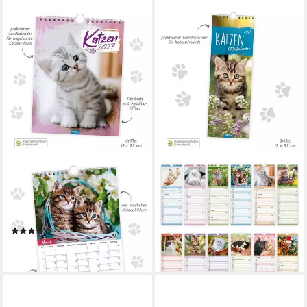
TRÖTSCH VERLAG
TRÖTSCH VERLAG
Wandkalender TRÖTSCH -
Wandkalender TRÖTSCH -
Notizkalender zum Hängen
Streifenkalender Katzen 2027
Katzen 2027
Notizkalender
(1)
11,25 €
10,20 €
lieferbar - in 2-3 Werktagen bei dir
lieferbar - in 2-3 Werktagen bei dir