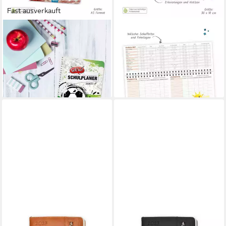
Fast ausverkauft
TRÖTSCH VERLAG
TRÖTSCH VERLAG
Schülerkalender TRÖTSCH -
Querkalender TRÖTSCH -
Schulplaner WOW Fußball
Schreibtischquerkalender 2
26/27
(eine Woche 2 Seiten) 2027
10,90 €
8,75 €
lieferbar - in 2-3 Werktagen bei dir
lieferbar - in 2-3 Werktagen bei dir