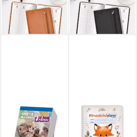
Wochenplaner A5 mit Tasche
Wochenplaner A5 mit Tasche
Braun 2027
Schwarz 2027
12,35 €
12,35 €
lieferbar - in 2-3 Werktagen bei dir
lieferbar - in 2-3 Werktagen bei dir