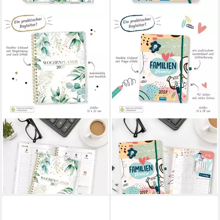
TRÖTSCH VERLAG
TRÖTSCH VERLAG
Taschenkalender TRÖTSCH -
Wandkalender TRÖTSCH -
Wochenplaner A5 mit Wire-O
Wochenbuch Familienplaner
Modern 2027
2027
10,85 €
11,55 €
lieferbar - in 2-3 Werktagen bei dir
lieferbar - in 2-3 Werktagen bei dir