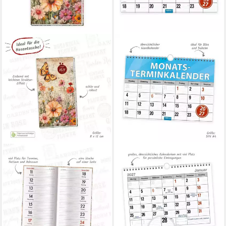
TRÖTSCH VERLAG
TRÖTSCH VERLAG
Taschenkalender TRÖTSCH -
Terminkalender TRÖTSCH -
Taschenterminer Vintage
Monatsterminer
2027
Monatsterminkalender 2027
8,95 €
mit Wire-O-Bindung
lieferbar - in 2-3 Werktagen bei dir
7,95 €
lieferbar - in 2-3 Werktagen bei dir