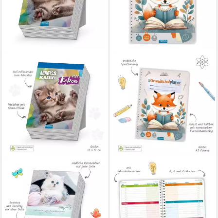
TRÖTSCH VERLAG
TRÖTSCH VERLAG
Abreißkalender TRÖTSCH -
Schülerkalender TRÖTSCH -
Abreißkalender Katzen 2027
Grundschulplaner Fuchs
12,35 €
26/27
lieferbar - in 2-3 Werktagen bei dir
9,45 €