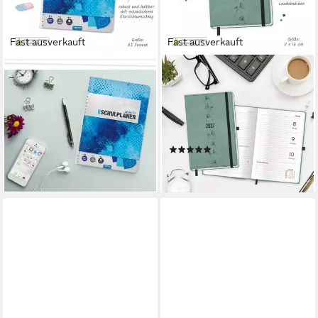
Fast ausverkauft
Fast ausverkauft
TRÖTSCH VERLAG
TRÖTSCH VERLAG
Schülerkalender TRÖTSCH -
Taschenkalender TRÖTSCH -
Schulplaner Blau 26/27
Taschenkalender A6 Soft
10,85 €
Touch Premium Aquamarin
lieferbar - in 2-3 Werktagen bei dir
2027
(1)
13,15 €
lieferbar - in 2-3 Werktagen bei dir