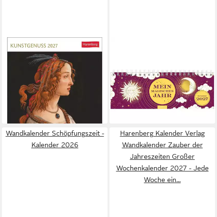
HARENBERG KALENDER VERLAG
ARS EDITION
Kunstkalender Kunstgenuss
Geburtstagskalender
Postkartenkalender 2027 -
Tischkalender Mein
Kalender mit 53
magisches Jahr 2027
ab 15,75 €
Kunstpostkarten
lieferbar - in 3-4 Werktagen bei dir
ab 19,60 €
lieferbar - in 3-4 Werktagen bei dir
Wandkalender Schöpfungszeit -
Harenberg Kalender Verlag
Kalender 2026
Wandkalender Zauber der
Jahreszeiten Großer
Wochenkalender 2027 - Jede
Woche ein...