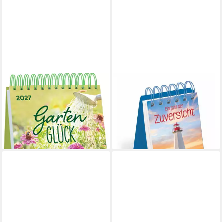
HARENBERG KALENDER VERLAG
Tischkalender
Abreißkalender Ein Jahr der
Postkartenkalender
Zuversicht Mini-
Gartenglück 2027
Geschenkkalender 2027
17,99 €
11,30 €
lieferbar - in 2-3 Werktagen bei dir
lieferbar - in 3-4 Werktagen bei dir