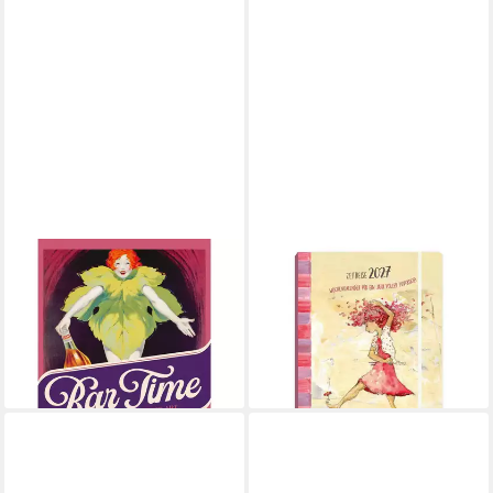
ACKERMANN
GRÄTZ VERLAG
Wandkalender Bar Time
Taschenkalender
Kalender 2027
Taschenkalender Zeitreise
ab 24,30 €
2027
lieferbar - in 2-3 Werktagen bei dir
ab 18,35 €
lieferbar - in 3-4 Werktagen bei dir