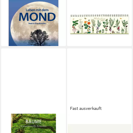
Abreißkalender Leben mit
Tischkalender Tischkalender
dem Mond
Kräuter 2027
15,35 €
Tagesabreißkalender 2027 -
lieferbar - in 3-4 Werktagen bei dir
Praktische Tipps Tag...
ab 15,95 €
lieferbar - in 3-4 Werktagen bei dir
Fast ausverkauft
HARENBERG KALENDER VERLAG
Tischkalender Kalender des
Wandkalender Bäume
alten Wissens - Tischkalender