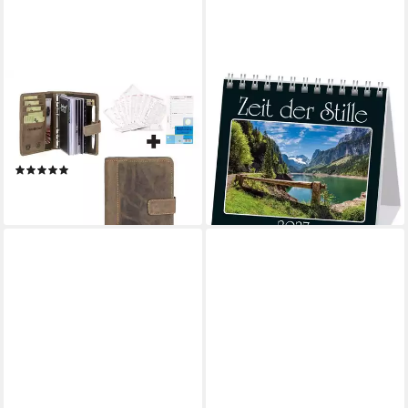
GREENBURRY
Tischkalender Zeit der Stille
Terminplaner "Vintage" Leder
2027
Terminkalender A6 (14x19cm)
8,95 €
antik braun, mit Kalender
lieferbar - in 3-4 Werktagen bei dir
(3)
89,00 €
lieferbar - in 3-4 Werktagen bei dir