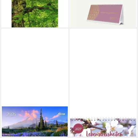
Wochenplaner 2027 - 53
2027
stimmungsvolle Fotografien
27,20 €
ab 24,95 €
lieferbar - in 3-4 Werktagen bei dir
lieferbar - in 2-3 Werktagen bei dir
ARS EDITION
Tischkalender Mini-Panorama-
Tischkalender Tischkalender
Kalender 2026
Lebensweisheiten 2027
12,20 €
ab 15,75 €
lieferbar - in 6-8 Werktagen bei dir
lieferbar - in 3-4 Werktagen bei dir