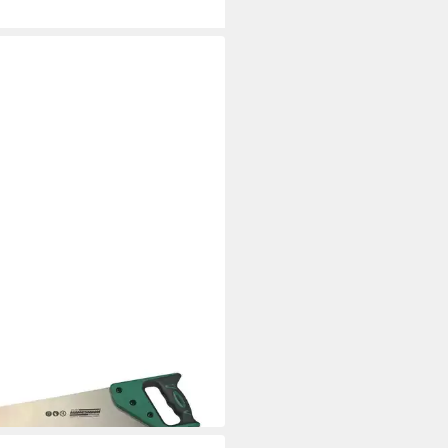
ER MANNESMANN WERKZEUGE
äge Sägen-Set, 3-teilig
115
4 €
 Werktagen bei dir