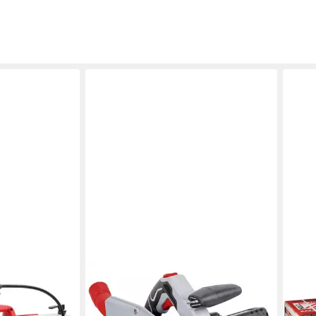
HOLZMANN
HOLZ
ersäge
Handkreissäge Holzmann Maschinen
Akku
TAS165AKKU Akku-Tauchsäge
KAP3