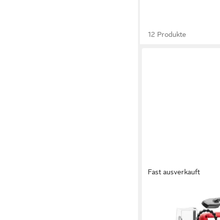
12 Produkte
Fast ausverkauft
HOLZMANN
Dekupiersäge Dekupi
DKS21PRO_230V