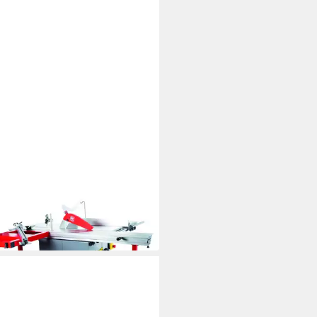
MANN
atkreissäge Holzmann
atkreissäge TS315F1600_230V
9,30 €
 Werktagen bei dir