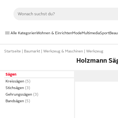
Alle Kategorien
Wohnen & Einrichten
Mode
Multimedia
Sport
Beau
Startseite
Baumarkt
Werkzeug & Maschinen
Werkzeug
Holzmann Sä
Sägen
Kreissägen
Stichsägen
Gehrungssägen
Bandsägen