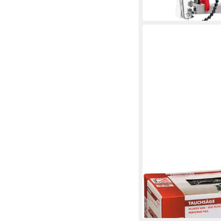
ab 104,99 €
in 3-4 Werktagen bei dir
HOLZMANN
Akku-Stichsäge Holz
TAS165PRO Handkrei
ab 184,81 €
in 2-3 Werktagen bei dir