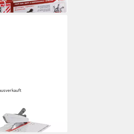
06,88 €
 Werktagen bei dir
ausverkauft
MANN
ungssäge Holzmann Tisch- &
säge TK305_230V
46 €
 Werktagen bei dir