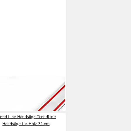
MANN
ungsschiene Holzmann
ungsschiene FS1500 für
9 €
hsägen
 Werktagen bei dir
rend Line Handsäge TrendLine
Handsäge für Holz 31 cm