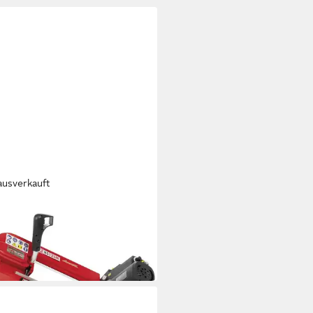
ausverkauft
MANN
säge Mobile Metallbandsäge BS
 H020500004
19,00 €
 Werktagen bei dir