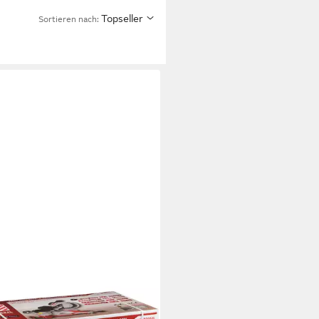
Topseller
Sortieren nach:
MANN
-Stichsäge Holzmann
05JL Kappsäge