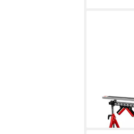
HOLZMANN
Klappbock Holzmann
Multifunktionsstände
89,30 €
in 3-4 Werktagen bei dir