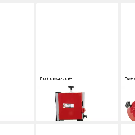
Fast ausverkauft
Fast 
HOLZMANN
HOLZ
Bandsäge Tischbandsäge
Band
MOBAS2RB
HBS230ECO_230V
125M
210,91 €
ab 3
in 3-4 Werktagen bei dir
in 3-4