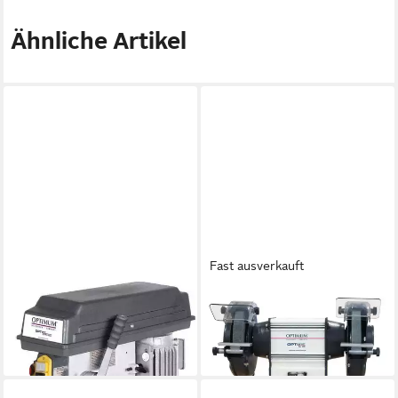
Ähnliche Artikel
Fast ausverkauft
OPTIMUM
OPTIMUM
Tischbohrmaschine
Kombischleifer
537,40 €
229,31 €
lieferbar - in 2-3 Werktagen bei dir
lieferbar - in 2-3 Werktagen bei dir