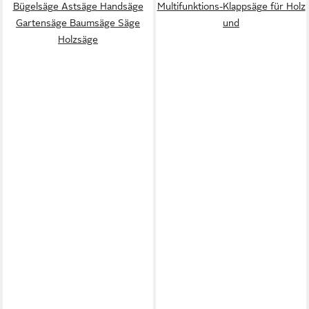
Bügelsäge Astsäge Handsäge
Multifunktions-Klappsäge für Holz
Gartensäge Baumsäge Säge
und
Holzsäge