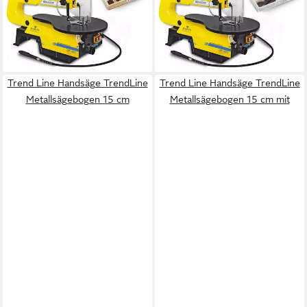
Werkzeugset, Pendelhubsäge
Werkzeugset, Pendelhubsäge
175,00 €
165,00 €
UVP
278,90 €
UVP
268,90 €
-37%
-39%
lieferbar - in 2-3 Werktagen bei dir
lieferbar - in 2-3 Werktagen bei dir
Trend Line Handsäge TrendLine
Trend Line Handsäge TrendLine
Metallsägebogen 15 cm
Metallsägebogen 15 cm mit