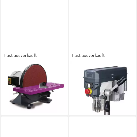
Fast ausverkauft
Fast ausverkauft
OPTIMUM
OPTIMUM
Tellerschleifmaschine
Tischbohrmaschine Optimum
360,27 €
Tischbohrmaschine DQ 14
lieferbar - in 2-3 Werktagen bei dir
Keilriemenantrieb inkl.
Arbeitstisch
246,17 €
lieferbar - in 2-3 Werktagen bei dir