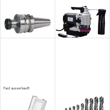
OPTIMUM
OPTIMUM
Halter Optimum 3353336
Magnet OPTIMUM 3071338
Halter Messerkopf 27 mm -
Magnetbohrmaschine
BT40
OPTIdrill DM 38VF
56,17 €
652,03 €
lieferbar - in 9-11 Werktagen bei
lieferbar - in 9-11 Werktagen bei
dir
dir
Fast ausverkauft
OPTIMUM
OPTIMUM
Universalbohrer OPTIMUM
Holzbohrer Optimum
3201055 Blechschälbohrer-
Spiralbohrer HSS MK3 9tlg.