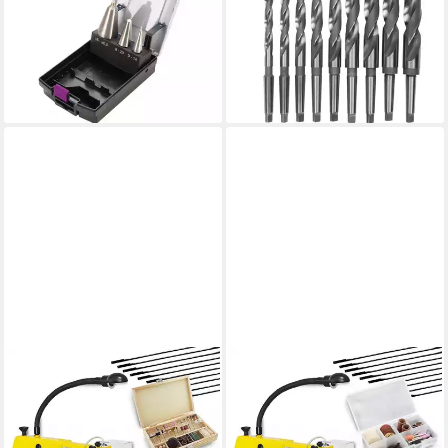
Satz HSS, 3-teilig, 3 - 30,5
14,5 - 30 mm
ab 239,69 €
mm
leider ausverkauft
46,70 €
lieferbar - in 9-11 Werktagen bei
dir
BAMATO
BAMATO
Dekupiersäge DEK-
Dekupiersäge DEK-
1600V_SET2, 1-St., inkl. 10
1600V_SET1, 1-St., inkl. 10
Stiftsägeblätter, 103-tlg.
Stiftsägeblätter, 64-tlg.