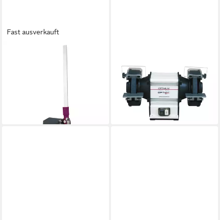
Fast ausverkauft
OPTIMUM
OPTIMUM
Blechschere OPTIMUM
Doppelschleifer Optimum
3241006 Hebelblechschere
Doppelschleifmaschine
PS 125
OPTIgrind GU 20 (400 V)
159,07 €
342,41 €
lieferbar - in 9-11 Werktagen bei
lieferbar - in 3-4 Werktagen bei dir
dir