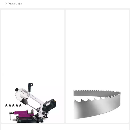
2 Produkte
OPTIMUM
OPTIMUM
Bandsäge OPTIMUM Vario
Bandsäge OPTIMUM
Bandsäge OPTIsaw SP13V
Sägeband SSP 13V M42 6-
230V/1Ph/50Hz
10ZpZ 1440 x 13 x 0,65mm
(1)
34,27 €
ab 639,99 €
lieferbar - in 3-4 Werktagen bei dir
lieferbar - in 2-3 Werktagen bei dir