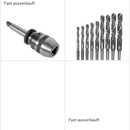
Fast ausverkauft
OPTIMUM
OPTIMUM
Bohrfutter OPTIMUM
Holzbohrer OPTIMUM
Schnellspannbohrfutter MK2
Spiralbohrer HSS MK2 9tlg.
ab 239,69 €
/ 0,3 - 16 mm max. 6000
leider ausverkauft
Umdrehungen
122,99 €
lieferbar - in 3-4 Werktagen bei dir
Fast ausverkauft