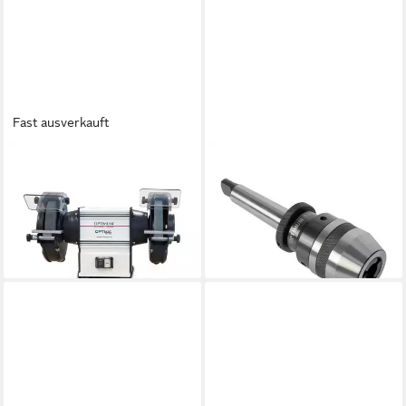
Fast ausverkauft
OPTIMUM
OPTIMUM
Doppelschleifer Optimum
Bohrfutter OPTIMUM
Doppelschleifmaschine
Schnellspannbohrfutter MK3
OPTIgrind GU 18
/ 1 - 16 mm; bis 6000 min-1
249,41 €
ab 102,85 €
lieferbar - in 3-4 Werktagen bei dir
leider ausverkauft