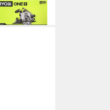
ssäge, Laser, 150 mm (ohne
, 1-St.
6 €
rbar - in 2-3 Werktagen bei dir
I
nschleifer Ryobi ONE+