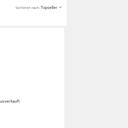
Topseller
Sortieren nach:
ausverkauft
I
-Handkreissäge Ryobi
L1801M 18 V ONE+ Akku-