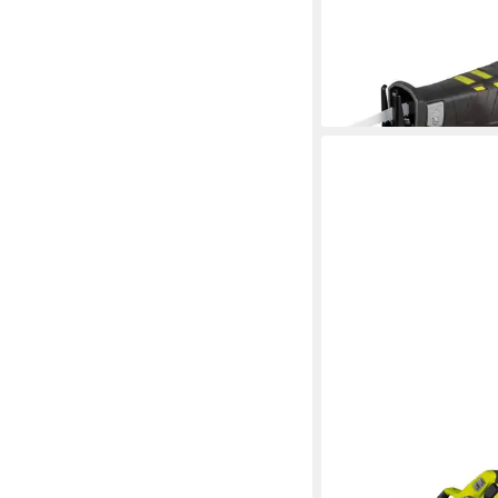
Säbelsäge
ab 98,70 €
lieferbar - in 2-3 Werktag
RYOBI
Kapp- und Gehrungss