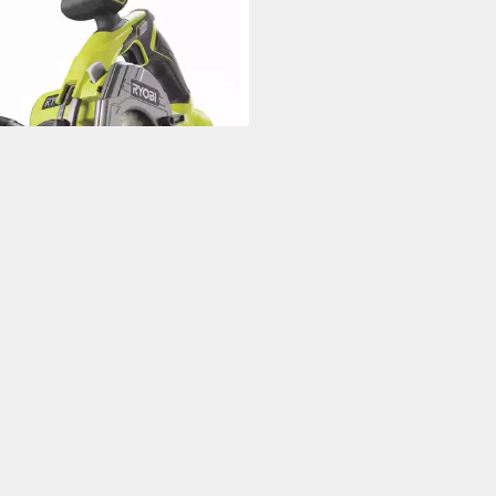
18V ONE+ Akku-Multisäge 85
hne Akku, 1-St.
51 €
rbar - in 2-3 Werktagen bei dir