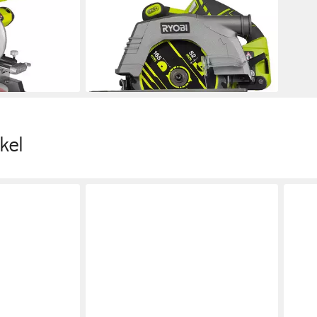
54L 2000 W
– Akku-Handkreissäge 165 mm, 1-St.
106,90 €
-45°
lieferbar - in 2-3 Werktagen bei dir
en bei dir
kel