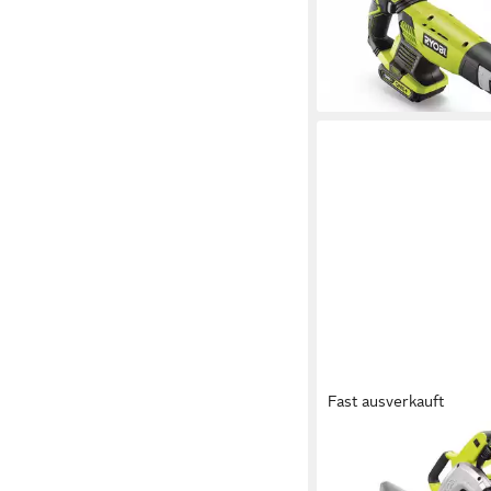
Sägeblättern (ohne Akk
71,79 €
lieferbar - in 2-3 Werktag
Fast ausverkauft
RYOBI
Kapp- und Gehrungss