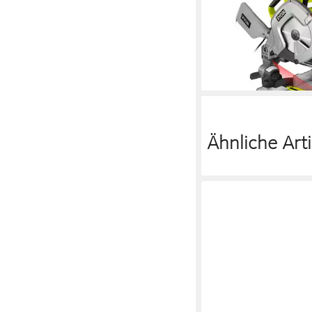
Gehrungssäge EMS2
Sägeblatt ? 254 mm 0
341,99 €
UVP
400,79 €
-15%
lieferbar - in 2-3 Werktag
Ähnliche Arti