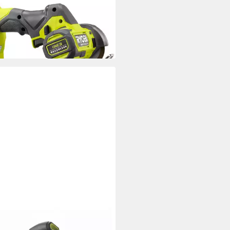
hless Akku-Trennschleifer
36,90 €
rbar - in 2-3 Werktagen bei dir
I
-Handkreissäge Ryobi R18MMS-