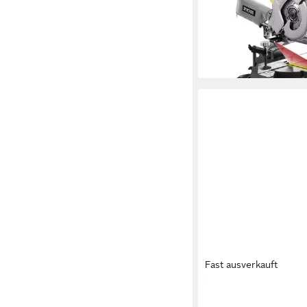
Kapp-, Gehrungssäge
ohne Akku, Ladegerä
ab 319,90 €
lieferbar - in 2-3 Werktag
Fast ausverkauft
RYOBI
Akku-Stichsäge R18R