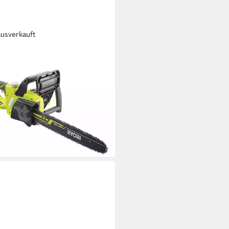
ausverkauft
I
tro-Kettensäge Ryobi
935B Elektrokettensäge mit 35
chiene 1900 W, 1-tlg.
21 €
rbar - in 2-3 Werktagen bei dir