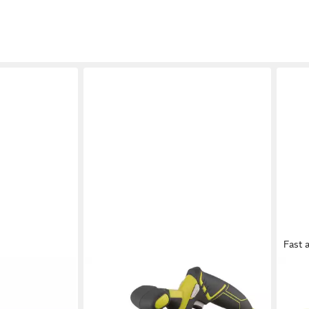
Fast 
RYOBI
RYOB
bi RRS1801M
Akku-Stichsäge R18CSP-0 Akku-
Akku
™ mit 2
Handkreissäge
RWS