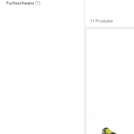
Fuchsschwanz
11 Produkte
RYOBI
Akku-Säbelsäge Ryo
Säbelsäge 18 V ONE+