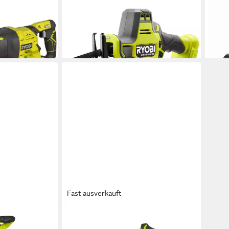
Säbelsäge RRS18CBL-0
0 – 
133,92 €
UVP
169,99 €
mm o
en bei dir
119,
-21%
liefe
lieferbar - in 2-3 Werktagen bei dir
Fast ausverkauft
RYOBI
äge Kapp-
Akku-Handkreissäge Ryobi R18CS-0