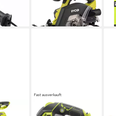
ab 75,09 €
u), 1-St.
Krei
lieferbar - in 2-3 Werktagen bei dir
Akku)
en bei dir
95,6
liefe
Fast ausverkauft
RYOBI
RYOB
äge Akku-
Akku-Pendelhubstichsäge Ryobi
Tren