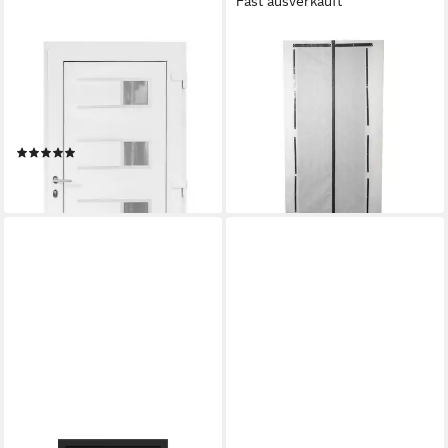
Fast ausverkauft
SN DECO GROUP
SCORPROTECT®
Haustür Efraim, E-Öffner,
Haustür Vlies Staubschutztür
Stoßgriff (Komplett-Set),
Magnet mit Magnetstreifen-
Elektrischer Türöffner (E-
Verschluss 210 x 110 cm
12,95 €
Öffner) ROTO Typ 3RA
lieferbar - in 2-3 Werktagen bei dir
(1)
verbaut
949,00 €
lieferbar - in 4-5 Werktagen bei dir