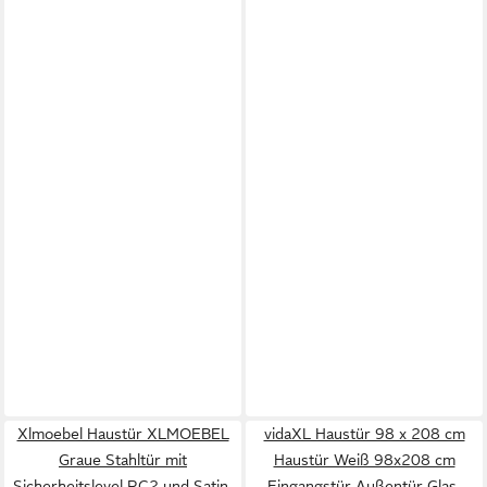
Xlmoebel Haustür XLMOEBEL
vidaXL Haustür 98 x 208 cm
Graue Stahltür mit
Haustür Weiß 98x208 cm
Sicherheitslevel RC2 und Satin-
Eingangstür Außentür Glas-