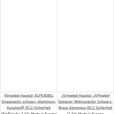
Xlmoebel Haustür XLMOEBEL
JVmoebel Haustür JVMoebel
Eingangstür schwarz, Aluminium-
Designer Wohnungstür Schwarz-
Kunststoff, RC2-Sicherheit
Braun Aluminium RC2 Sicherheit
(Einflügelig, 1-St), Made in Europa
(1-St), Made in Europa