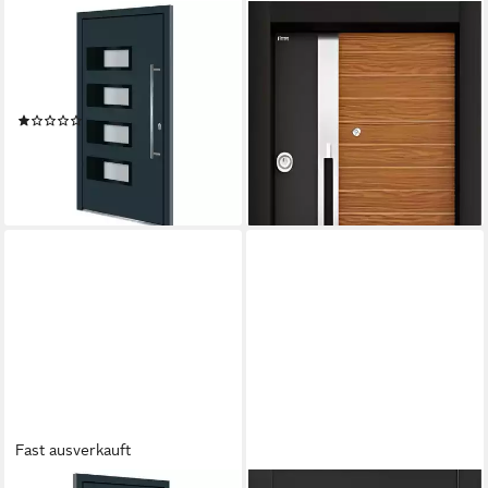
VIDAXL
XLMOEBEL
Haustür Haustür Anthrazit
Haustür XLMOEBEL BAK-30
110x210 cm Aluminium und
Kompletttür braun Aluminium
PVC (1-St)
Kunststoff (Kompletttür, 1-St),
(1)
Made in Europa
1.923,99 €
1.569,00 €
UVP
2.000,00 €
lieferbar - in 6-7 Werktagen bei dir
-22%
lieferbar in 10 Wochen
Fast ausverkauft