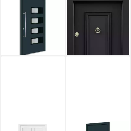
VIDAXL
JVMOEBEL
Haustür Haustür Anthrazit
Haustür Schwarze Aluminium-
100x200 cm Aluminium und
Eingangstür mit
PVC (1-St)
stahlverstärktem Kern (1-St),
1.915,99 €
Made in Europa
lieferbar - in 6-7 Werktagen bei dir
1.719,00 €
UVP
2.200,00 €
-22%
lieferbar in 12 Wochen
SN DECO
VIDAXL