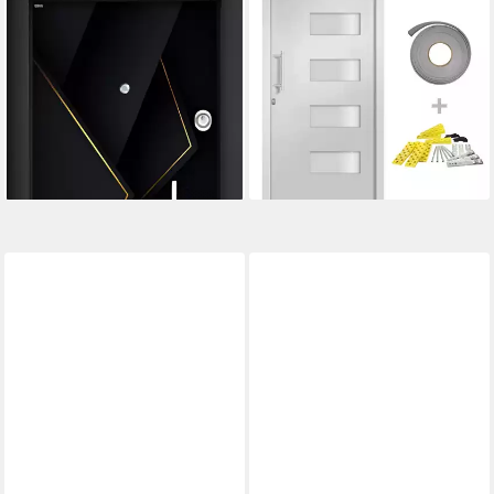
Haustür Schwarze Aluminium-
Haustür 110 x 210 cm
Eingangstür mit
Haustür Aluminium und PVC
Sicherheitsmechanismus RC2
Weiß 110x210 cm
(1-St), Made in Europa
Hauseingangstür
ab 1.719,00 €
ab 1.567,99 €
UVP
2.200,00 €
lieferbar - in 6-7 Werktagen bei dir
-22%
lieferbar in 12 Wochen