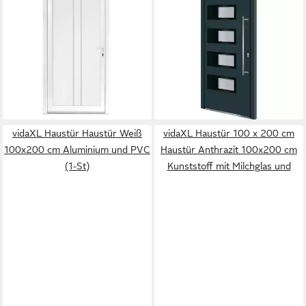
Haustür Olivia mit
Haustür Haustür Anthrazit
Edelstahlstoßgriff/Türknopf,
100x210 cm Aluminium und
980x2000 mm, Thermisch
PVC (1-St)
ab 1.814,99 €
getrennte Alu-Bodenschwelle
lieferbar - in 6-7 Werktagen bei dir
ab 549,00 €
sowie Wetterschenkel
lieferbar - in 4-5 Werktagen bei dir
vidaXL Haustür Haustür Weiß
vidaXL Haustür 100 x 200 cm
100x200 cm Aluminium und PVC
Haustür Anthrazit 100x200 cm
(1-St)
Kunststoff mit Milchglas und