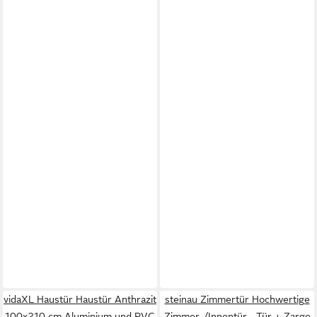
vidaXL Haustür Haustür Anthrazit
steinau Zimmertür Hochwertige
100x210 cm Aluminium und PVC
Zimmer-/Innentür - Tür + Zarge