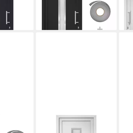
Anthrazit 98x208 cm Kunststoff
108x
modern mit Verglasu
Glas
2.171,45 €
1.37
lieferbar in 2 Wochen
liefe
VIDAXL
VIDA
 Haustür Weiß
Haustür Haustür Weiß 98x208 cm
Haus