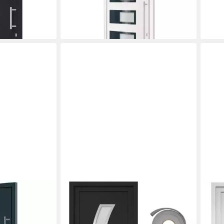
100x210 cm Aluminium und PVC
100x
2.807,45 €
2.09
lieferbar in 2 Wochen
liefe
VIDAXL
VIDA
m Haustür
Haustür 88 x 200 cm Haustür
Haus
 Kunststoff
Anthrazit 88x200 cm Eingangstür
(1-St
2.03