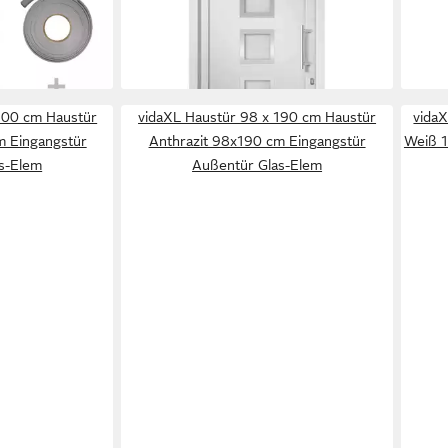
ür Außentür
(1-St)
(1-St
2.003,99 €
2.00
lieferbar in 2 Wochen
liefe
200 cm Haustür
vidaXL Haustür 98 x 190 cm Haustür
vida
m Eingangstür
Anthrazit 98x190 cm Eingangstür
Weiß 
s-Elem
Außentür Glas-Elem