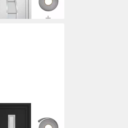
rbar in 2 Wochen
XL
tür 108 x 208 cm Haustür
razit 108x208 cm Eingangstür
ntür Glas-El