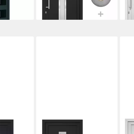
1.893,99 €
1.78
lieferbar in 2 Wochen
liefe
VIDAXL
VIDA
razit 98x190
Haustür 98 x 208 cm Haustür
Haus