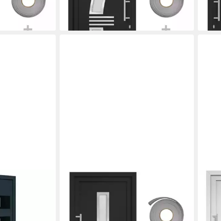
2.386,99 €
1.89
lieferbar in 2 Wochen
liefe
VIDAXL
VIDA
 Haustür
Haustür 108 x 200 cm Haustür
Haus
 Aluminium
Anthrazit 108x200 cm EIngangstür
88x2
Außentür Glas-El
Glas