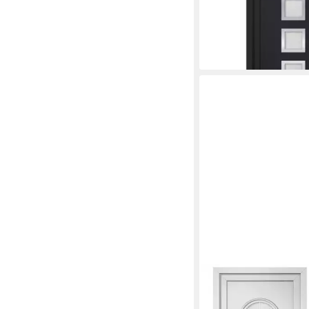
cm (1-St)
2.281,99 €
lieferbar in 2 Wochen
VIDAXL
Haustür 88 x 208 cm