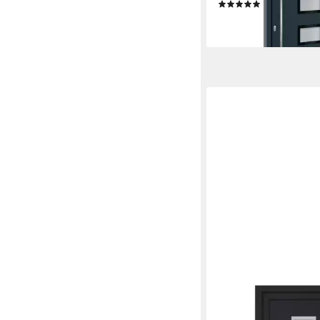
(1)
2.973,99 €
lieferbar in 2 Wochen
VIDAXL
Haustür Haustür Anth