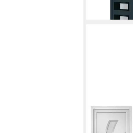
mit Milchglas und
2.796,40 €
lieferbar in 2 Wochen
VIDAXL
Haustür 98 x 200 cm
98x200 cm Eingangst
Glas-Element R