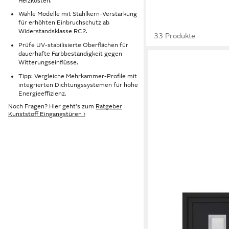
Heizkosten.
Wähle Modelle mit Stahlkern-Verstärkung
für erhöhten Einbruchschutz ab
Widerstandsklasse RC2.
33 Produkte
Prüfe UV-stabilisierte Oberflächen für
dauerhafte Farbbeständigkeit gegen
Witterungseinflüsse.
Tipp: Vergleiche Mehrkammer-Profile mit
integrierten Dichtungssystemen für hohe
Energieeffizienz.
Noch Fragen? Hier geht's zum
Ratgeber
Kunststoff Eingangstüren ›
VIDAXL
Haustür Haustür Anth
cm (1-St)