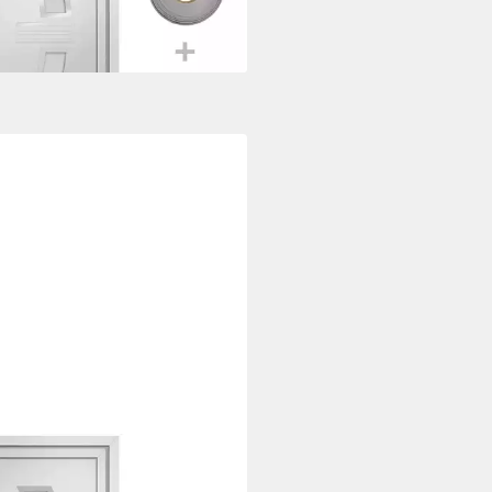
5,99 €
rbar in 2 Wochen
XL
tür 108 x 200 cm Haustür Weiß