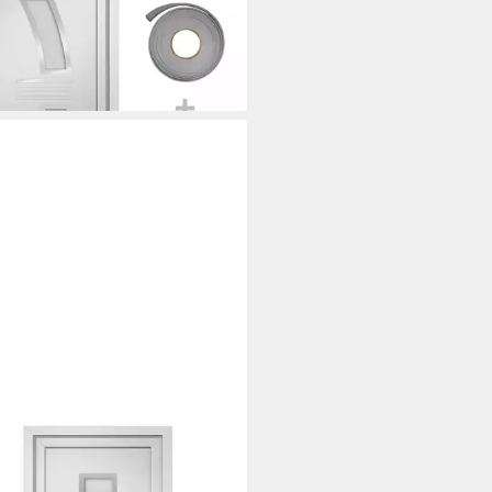
200 cm Eingangstür Außentür
-Element
5,99 €
rbar in 2 Wochen
XL
tür Haustür Weiß 98x200 cm