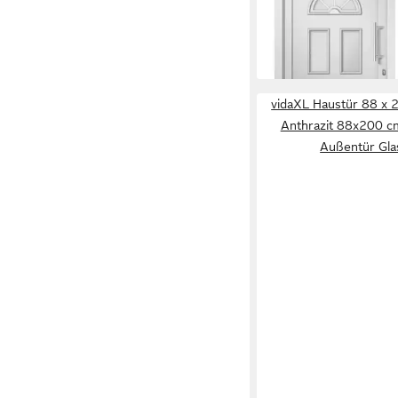
88x208 cm Eingangst
Glas-Element R
1.933,99 €
lieferbar in 2 Wochen
vidaXL Haustür 88 x 
Anthrazit 88x200 c
Außentür Gla