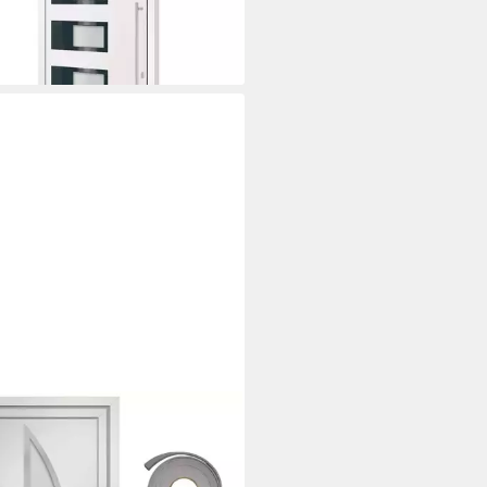
200 cm mit Ver
7,99 €
rbar in 2 Wochen
XL
tür Haustür Weiß 98x208 cm
)
8,45 €