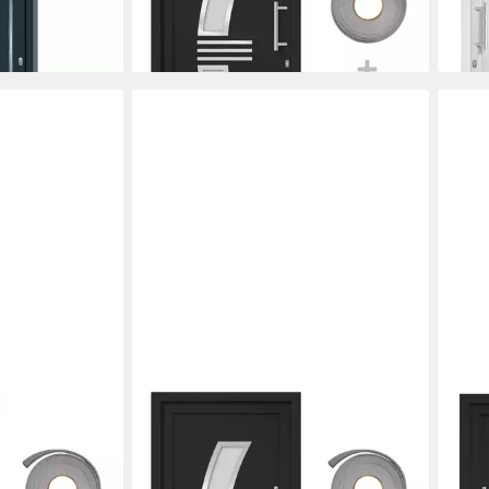
Außentür Glas-Elem
liefe
1.990,99 €
lieferbar in 2 Wochen
VIDAXL
VIDA
 Haustür Weiß
Haustür 108 x 208 cm Haustür
Haus
ür Außentür
Anthrazit 108x208 cm Eingangstür
Anth
Außentür Glas-El
Auße