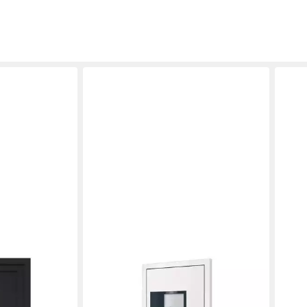
VIDAXL
VIDA
razit 108x200
Haustür 100 x 210 cm
Haus
Hauseingangstür Haustür Weiß
Haus