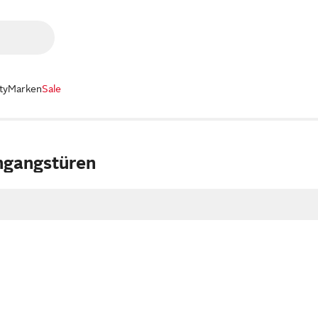
ty
Marken
Sale
ingangstüren