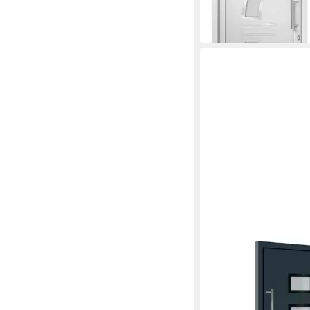
1.787,45 €
lieferbar in 2 Wochen
VIDAXL
Haustür 110 x 210 cm
Anthrazit 110x210 cm
und PVC Eingangstü