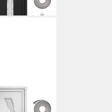
3,99 €
rbar in 2 Wochen
XL
tür 88 x 200 cm Haustür Weiß
00 cm Eingangstür Außentür
-Element L