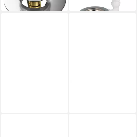
in 7-9 Werktagen bei dir
Ablaufgarnitur
Ablaufgarnitur
161,91 €
67,13 €
UVP
214,26 €
UVP
87,27 €
-24%
-23%
in 4-5 Werktagen bei dir
lieferbar in 2 Wochen