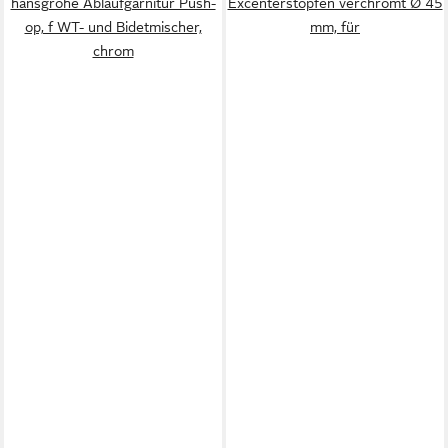
hansgrohe Ablaufgarnitur Push-
Excenterstopfen verchromt Ø 45
op, f WT- und Bidetmischer,
mm, für
chrom