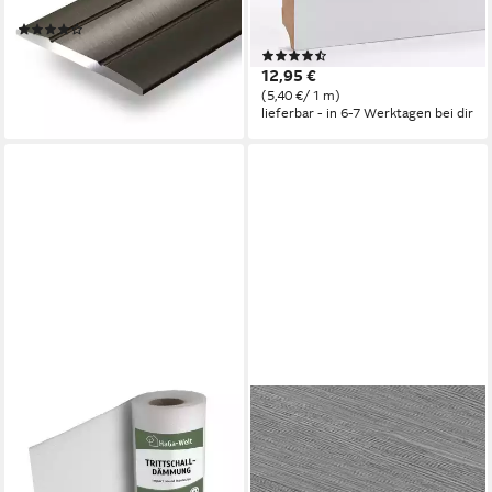
Größen, C-Form
cm, H: 7 cm, 1-St., passend zu
(12)
allen Fußboden Dekoren
ab 5,99 €
(6)
lieferbar - in 6-7 Werktagen bei dir
12,95 €
(5,40 €/ 1 m)
lieferbar - in 6-7 Werktagen bei dir
HAGA
FIVMEN
Trittschalldämmfolie
Vinylboden PVC Bodenbelag
Trittschalldämmung PE-
Selbstklebend, Holzmaserung
Schaumfolie für Laminat
Dielen, Bodenfliesen, 18/36