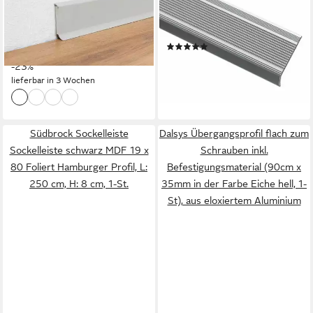
2.5 m, L: 250 cm, H: 6 cm, 1-
verschiedene Farben &
St.
Größen
(3)
6,99 €
UVP
9,12 €
ab 6,99 €
-23%
lieferbar - in 4-5 Werktagen bei dir
lieferbar in 3 Wochen
Südbrock Sockelleiste
Dalsys Übergangsprofil flach zum
Sockelleiste schwarz MDF 19 x
Schrauben inkl.
80 Foliert Hamburger Profil, L:
Befestigungsmaterial (90cm x
250 cm, H: 8 cm, 1-St.
35mm in der Farbe Eiche hell, 1-
St), aus eloxiertem Aluminium