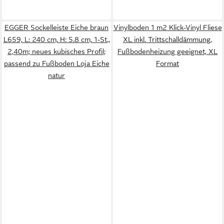
EGGER Sockelleiste Eiche braun
Vinylboden 1 m2 Klick-Vinyl Fliese
L659, L: 240 cm, H: 5.8 cm, 1-St.,
XL inkl. Trittschalldämmung,
2,40m; neues kubisches Profil;
Fußbodenheizung geeignet, XL
passend zu Fußboden Loja Eiche
Format
natur