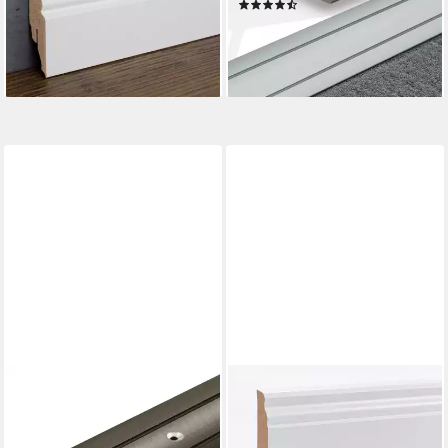
(10)
Berliner Profil
ab 5,99 €
8,80 €
lieferbar - in 4-5 Werktagen bei dir
(3,52 €/ 1 m)
lieferbar - in 2-3 Werktagen bei dir
FLOORDIREKT
EGGER
Übergangsprofil Firm,
Sockelleiste Hamburger Profil
Erhältlich in 4 Farben & 3
geschwungen weiß, L: 240