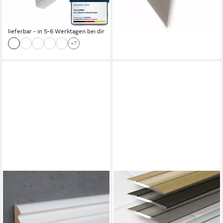
ab 4,99 €
UVP
5,99 €
(4,99 €/ 1 m)
-17%
lieferbar - in 5-6 Werktagen bei dir
+7
PROVISTON
KARAT
Sockelleiste MDF, 16 x 58 x
Übergangsprofil Firm 36 mm,
2500 mm, Weiß, Fußleiste
Profil, 4 Farben & 3 Größen,
Berliner Profil, MDF-Leiste,
Selbstklebend, C-Form