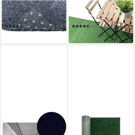
MAZOVIA
MAZOVIA
Kunstrasen Kunstrasen mit
Kunstrasen Kunstrasen mit
Noppen, Meterware, Outdoor
Noppen, Meterware, Outdoor
Grau
Grün
(39)
(30)
ab 31,97 €
ab 31,97 €
in 5-6 Werktagen bei dir
in 5-6 Werktagen bei dir