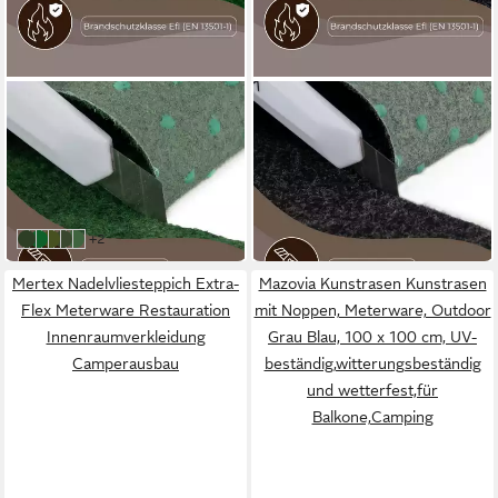
MAZOVIA
MAZOVIA
Kunstrasen Mazovia
Kunstrasen Mazovia
Kunstrasen Grün Wetterfest
Kunstrasen Grau Anthrazit
ab 20,14 €
ab 10,07 €
Rasenteppich Meterware
Wetterfest Rasenteppich
UVP
35,85 €
UVP
17,92 €
Meterware
-44%
-44%
in 5-6 Werktagen bei dir
in 5-6 Werktagen bei dir
weitere Farben:
+2
grün - Höhe: 4mm
grün - Höhe: 6mm
grün - Höhe: 7mm
grün 2 - Höhe: 7mm
dunkelgrün - Höhe: 6mm
Mertex Nadelvliesteppich Extra-
Mazovia Kunstrasen Kunstrasen
Flex Meterware Restauration
mit Noppen, Meterware, Outdoor
Innenraumverkleidung
Grau Blau, 100 x 100 cm, UV-
Camperausbau
beständig,witterungsbeständig
und wetterfest,für
Balkone,Camping