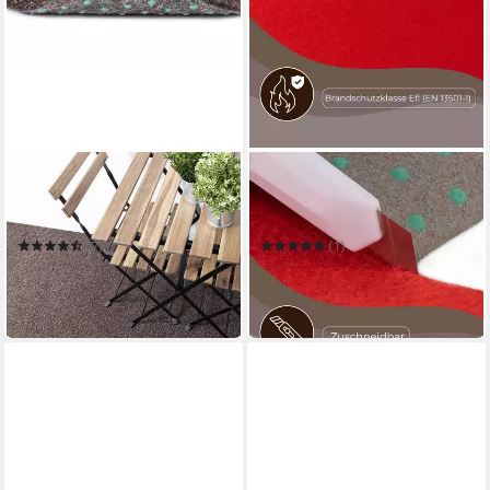
MAZOVIA
MAZOVIA
Kunstrasen Kunstrasen mit
Kunstrasen Mazovia
Noppen, Meterware, Outdoor
Kunstrasen Rot Wetterfest
Braun
Rasenteppich Meterware
(7)
(1)
ab 31,97 €
ab 20,15 €
UVP
35,87 €
in 5-6 Werktagen bei dir
-44%
in 5-6 Werktagen bei dir