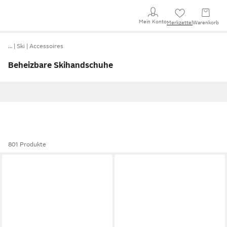
Mein Konto
Merkzettel
Warenkorb
…
Ski
Accessoires
Beheizbare Skihandschuhe
801 Produkte