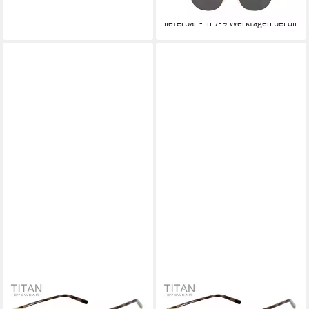
-58%
lieferbar - in 7-9 Werktagen bei dir