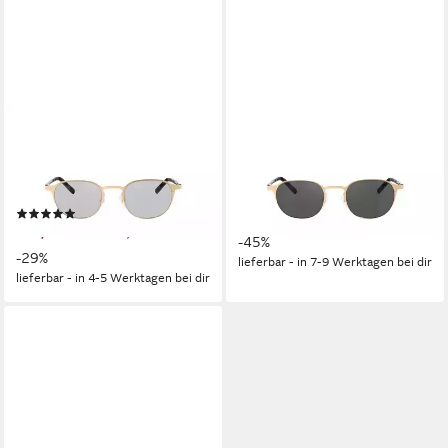
HARLEY-DAVIDSON
HARLEY-DAVIDSON
Sonnenbrille HD1015-48032-
Sonnenbrille HD1015-48032
n selbsttönende HLT®
polarisierende HLT®
Qualitätsgläser
Qualitätsgläser
(1)
169,00 €
UVP
310,00 €
219,00 €
UVP
310,00 €
-45%
-29%
lieferbar - in 7-9 Werktagen bei dir
lieferbar - in 4-5 Werktagen bei dir