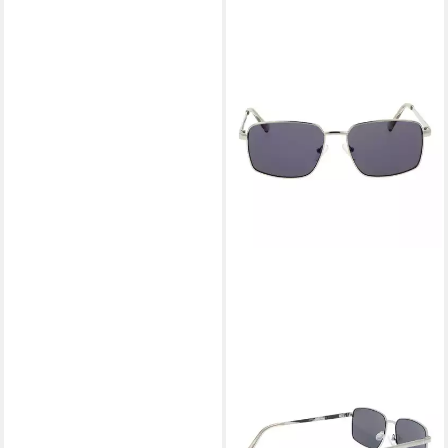
HARLEY DAVIDSON SUNGLASSES
Pilotenbrille HM00006 5810C
ab 48,95 €
lieferbar - in 2-3 Werktagen bei dir