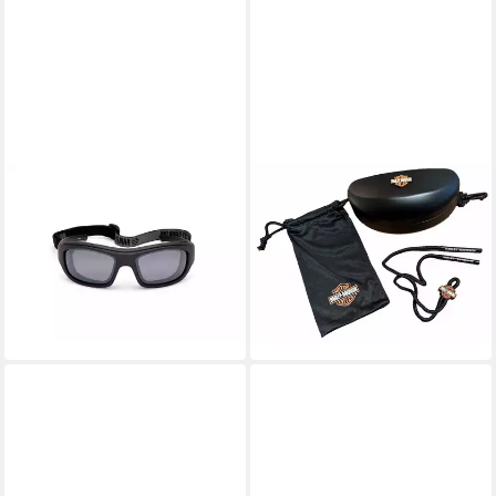
HARLEY-DAVIDSON
HARLEY-DAVIDSON
Motorradbrille, (1-St),
Motorradbrille, (1-St),
Motorradbrille Soldier Silver
Motorradbrille General -
Mirror - Marcolin - HZ0007-
Marcolin - schwarz - HZ0002-
02C
01D
129,00 €
199,00 €
lieferbar - in 5-6 Werktagen bei dir
lieferbar - in 5-6 Werktagen bei dir