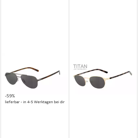
HARLEY-DAVIDSON
Sonnenbrille HD1007-55008
polarisierende HLT®
Qualitätsgläser
119,99 €
UVP
295,00 €
-59%
lieferbar - in 4-5 Werktagen bei dir