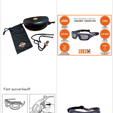
Fast ausverkauft
HARLEY-DAVIDSON
HARLEY-DAVIDSON
Motorradbrille, (1-St),
Motorradbrille, (1-St),
Motorradbrille Juneau -
Motorradbrille Soldier -