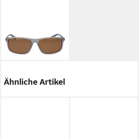
HARLEY-DAVIDSON
Sonnenbrille HD0979X
5920H
48,95 €
UVP
119,00 €
-59%
lieferbar - in 2-3 Werktagen bei dir
Ähnliche Artikel