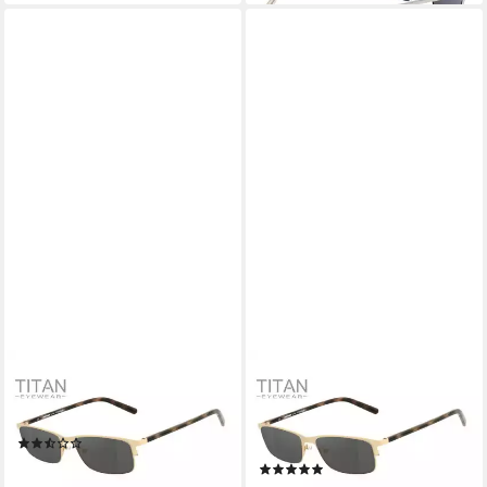
HARLEY-DAVIDSON
HARLEY-DAVIDSON
Sonnenbrille HD1016-54032
Sonnenbrille HD1016-54032
Gestell aus Titan
polarisierende HLT®
(3)
Qualitätsgläser
149,00 €
UVP
310,00 €
(1)