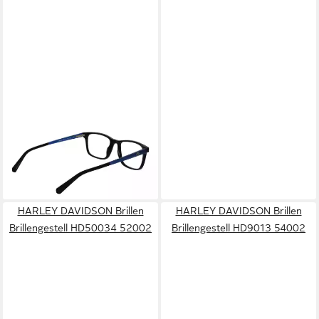
HARLEY DAVIDSON BRILLEN
Brillengestell HD50034
52001
59,25 €
UVP
76,16 €
-22%
lieferbar - in 2-3 Werktagen bei dir
HARLEY DAVIDSON Brillen
HARLEY DAVIDSON Brillen
Brillengestell HD50034 52002
Brillengestell HD9013 54002