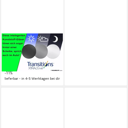
HARLEY-DAVIDSON
Sonnenbrille HD1016-54032
selbsttönende HLT®
Qualitätsgläser
275,00 €
UVP
310,00 €
-11%
lieferbar - in 4-5 Werktagen bei dir