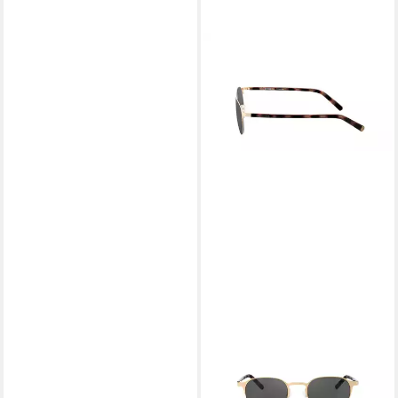
HARLEY-DAVIDSON
Sonnenbrille HD1015-48032
Gestell aus Titan
129,00 €
UVP
310,00 €