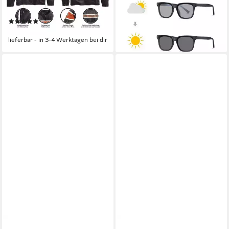
49,99 €
Gestickte Grafik-
lieferbar in 3 Wochen
(3)
Applikationen.
ab 166,90 €
lieferbar - in 3-4 Werktagen bei dir