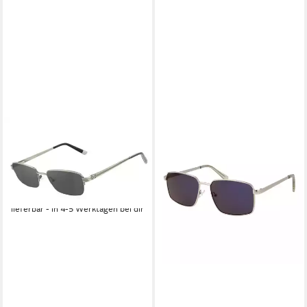
HARLEY-DAVIDSON
Sonnenbrille HD0704-52BLK
Halbrand Gestell aus Metall
99,99 €
UVP
250,00 €
-60%
lieferbar - in 4-5 Werktagen bei dir