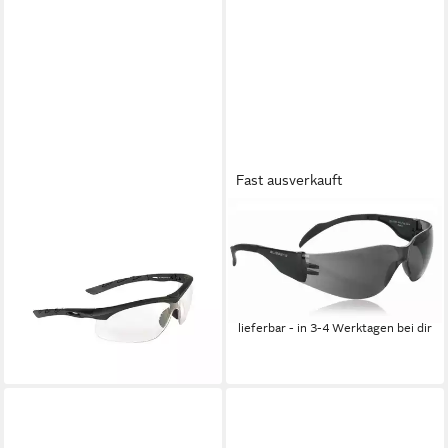
Fast ausverkauft
SWISS EYE®
SWISSEYE
Sportbrille TACT.BRILLE
Sonnenbrille Sportbrille
LANCER - KLAR, (Set, mit
Outbreak S Fassung black
Tragetasche)
Scheibe smoke
ab 25,99 €
45,97 €
lieferbar - in 3-4 Werktagen bei dir
lieferbar - in 3-4 Werktagen bei dir