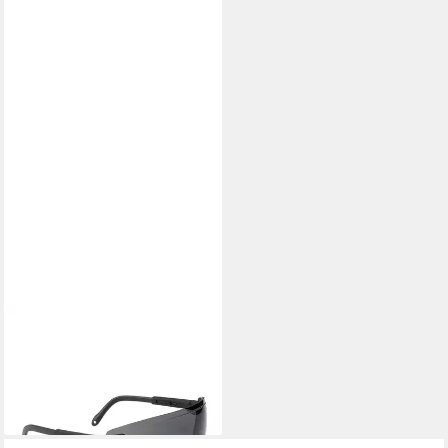
SWISS EYE®
Sonnenbrille SwissEye
Defence Rubber Black, Smoke
29,90 €
lieferbar - in 2-3 Werktagen bei dir