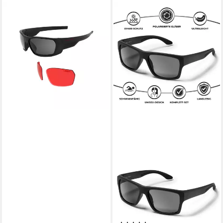
SWISS EYE®
Fahrradbrille GHOST V620
Schutzbrille Schwarz
71,85 €
lieferbar - in 2-3 Werktagen bei dir
EYEAM
Sonnenbrille, Polarisierte
Gläser & Ultraleicht,
Schwimmfähig, Sportbrille
Modell: 1000