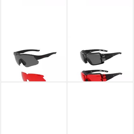
SWISS EYE®
SWISS EYE®
Fahrradbrille FALCON V620
Fahrradbrille TARGET V620
SCHWARZ TACT. BRILLE
Red TACT. Brille mit Antifog-
96,15 €
und Antiscratch-Beschichtung
lieferbar - in 2-3 Werktagen bei dir
41,65 €
lieferbar - in 2-3 Werktagen bei dir