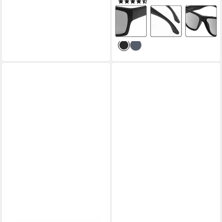
(10)
29,99 €
UVP
34,99 €
-14%
lieferbar - in 3-4 Werktagen bei dir