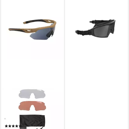
SWISS EYE®
Sportbrille SCHUTZBRILLE
SWISS EYE® R-TAC
SCHWARZ
149,90 €
lieferbar - in 2-3 Werktagen bei dir
SWISS EYE®
Fahrradbrille TACT.BRILLE
SWISS EYE® NIGHTHAWK,
mit Antifog- und Antiscratch-
Beschichtung
(1)