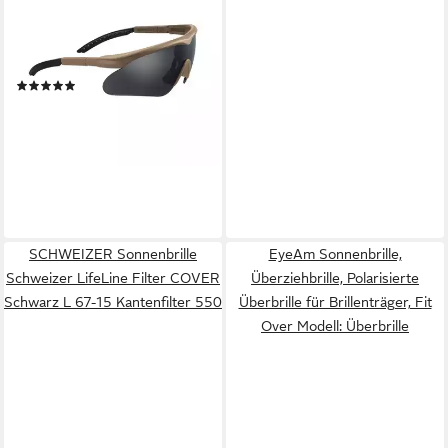
SWISS EYE® RAPTOR,
Antifog/Antiscratch-
Beschichtung
(1)
47,63 €
lieferbar - in 2-3 Werktagen bei dir
SCHWEIZER Sonnenbrille
EyeAm Sonnenbrille,
Schweizer LifeLine Filter COVER
Überziehbrille, Polarisierte
Schwarz L 67-15 Kantenfilter 550
Überbrille für Brillenträger, Fit
Over Modell: Überbrille