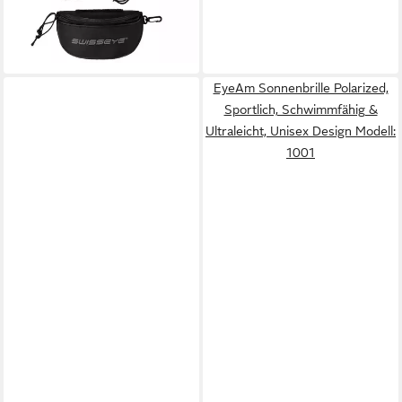
64,03 €
lieferbar - in 2-3 Werktagen bei dir
EyeAm Sonnenbrille Polarized,
Sportlich, Schwimmfähig &
Ultraleicht, Unisex Design Modell:
1001
SWISS EYE®
Fahrradbrille SCHUTZBRILLE