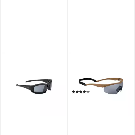
SWISS EYE®
Sonnenbrille SCHUTZBRILLE
BLACKHAWK COYOTE (Set,
Sonnenbrille inkl. Etui)
Wechselscheiben in orange
(1)
und klar
ab 64,90 €
lieferbar - in 2-3 Werktagen bei dir