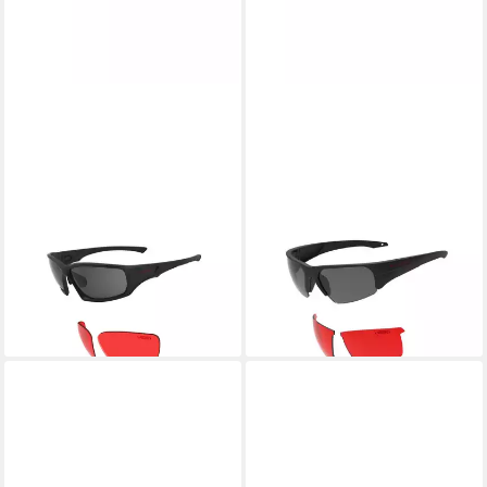
SWISS EYE®
SWISS EYE®
Fahrradbrille WOLF V620
Fahrradbrille V620 TACT.
TACT. BRILLE SCHWARZ
BRILLE VIPER V620
70,91 €
Schutzbrille Schwarz
lieferbar - in 2-3 Werktagen bei dir
68,71 €
lieferbar - in 2-3 Werktagen bei dir