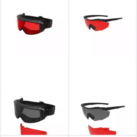
SWISS EYE®
SWISS EYE®
Fahrradbrille TACT. BRILLE
Fahrradbrille V620
SHADOW V620 SCHWARZ
TACT.BRILLE MAG Schwarz
75,17 €
Brille
lieferbar - in 2-3 Werktagen bei dir
96,15 €
lieferbar - in 2-3 Werktagen bei dir