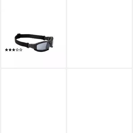
SWISS EYE®
Pilotenbrille SCHUTZBRILLE
GUARDIAN SCHWARZ (Set,
Sonnenbrille inkl. Etui)
Wechselscheiben in orange
(1)
und klar
ab 67,90 €
lieferbar - in 2-3 Werktagen bei dir