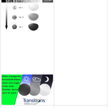
HARLEY-DAVIDSON
Sonnenbrille HD1016-54032
275,00 €
UVP
310,00 €
-11%
in 4-5 Werktagen bei dir