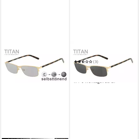
HARLEY-DAVIDSON
Sonnenbrille HD1016-54032
(3)
149,00 €
UVP
310,00 €
-52%
in 7-9 Werktagen bei dir