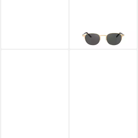
HARLEY-DAVIDSON
Sonnenbrille HD1015-48032
129,00 €
UVP
310,00 €
-58%
in 7-9 Werktagen bei dir