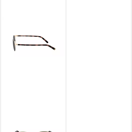
HARLEY-DAVIDSON
Sonnenbrille HD1015-48032
169,00 €
UVP
310,00 €