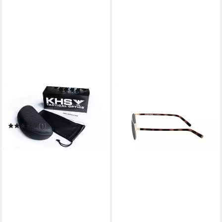
KHS
Sonnenbrille KHS-180 -
polarisierend
(1)
185,00 €
in 7-9 Werktagen bei dir