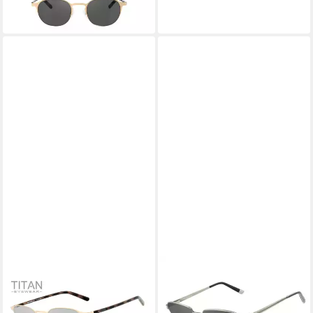
-45%
in 7-9 Werktagen bei dir
HARLEY-DAVIDSON
Sonnenbrille HD0704-52BLK
99,99 €
UVP
250,00 €