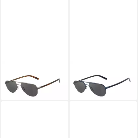
HARLEY-DAVIDSON
HARLEY-DAVIDSON
Sonnenbrille HD1007-55008
Sonnenbrille HD1007-55090
119,99 €
119,99 €
UVP
295,00 €
UVP
295,00 €
-59%
-59%
in 4-5 Werktagen bei dir
in 4-5 Werktagen bei dir