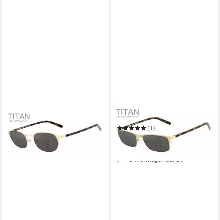
HARLEY-DAVIDSON
Sonnenbrille HD1016-54032
(1)
169,00 €
UVP
310,00 €
-45%
in 4-5 Werktagen bei dir