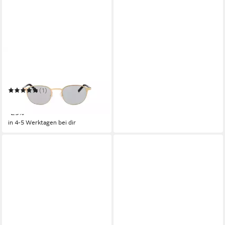
HARLEY-DAVIDSON
Sonnenbrille HD1015-
48032-n
(1)
219,00 €
UVP
310,00 €
-29%
in 4-5 Werktagen bei dir