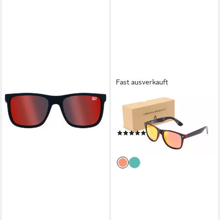
Fast ausverkauft
COLLEZIONE ALESSANDRO
Sonnenbrille Berlin mit
polarisierten Linsen
(3)
22,90 €
lieferbar - in 2-3 Werktagen bei dir