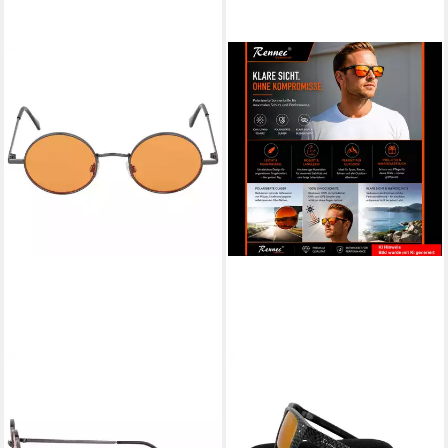
BEZLIT EYEWEAR
RENNEC
Retrosonnenbrille Rund Form
Sonnenbrille Herren
Designer Damen Sonnenbrille
Polarisiert Rechteckig Carbon
(1-St) mit orange, blau, hellrot,
Optik mit Hardcase Gläser