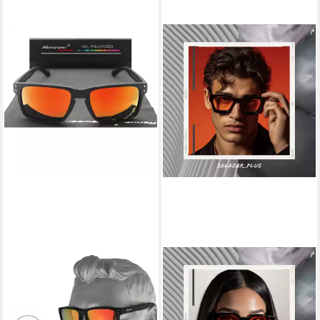
RENNEC
SALAZAR.PLUS
Sonnenbrille Herren
Sonnenbrille Dick Rechteckig
Markenbrille Polarisiert
Premium Unisex Klotzig
Rechteckig mit Brillenbeutel
Damen Herren Brille Klotzige