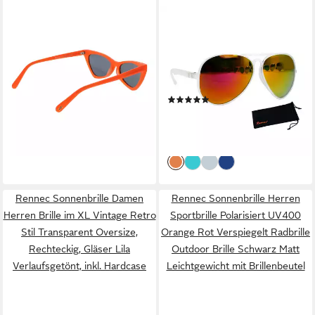
FUNKY BUDDHA
RENNEC
Sonnenbrille FBS2023
Sonnenbrille Pilotenbrille
52004
Herren Damen aus Kunststoff
38,95 €
UVP
47,00 €
Leicht und Flexibel Gläser
-17%
Verspiegelt, Gestell
lieferbar - in 2-3 Werktagen bei dir
(1)
Transparent, inkl. Hardcase
23,95 €
UVP
26,95 €
-11%
lieferbar - in 3-4 Werktagen bei dir
Rennec Sonnenbrille Damen
Rennec Sonnenbrille Herren
Herren Brille im XL Vintage Retro
Sportbrille Polarisiert UV400
Stil Transparent Oversize,
Orange Rot Verspiegelt Radbrille
Rechteckig, Gläser Lila
Outdoor Brille Schwarz Matt
Verlaufsgetönt, inkl. Hardcase
Leichtgewicht mit Brillenbeutel