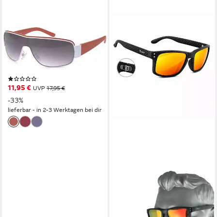
BEZLIT EYEWEAR
Monoscheibensonnenbrille
Herren Sonnenbrille
Monoscheiben (1-St) mit
schwarzen Linsen
(1)
11,95 €
UVP
17,95 €
-33%
lieferbar - in 2-3 Werktagen bei dir