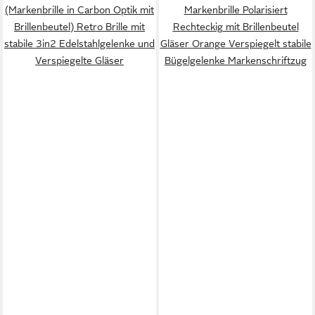
(Markenbrille in Carbon Optik mit
Markenbrille Polarisiert
Brillenbeutel) Retro Brille mit
Rechteckig mit Brillenbeutel
stabile 3in2 Edelstahlgelenke und
Gläser Orange Verspiegelt stabile
Verspiegelte Gläser
Bügelgelenke Markenschriftzug