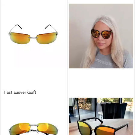
Fast ausverkauft
RENNEC
LUXXADA
Sonnenbrille Eckig Schmal
Sonnenbrille Damen Cat Eye
UV400 Metallbrille
Große Gläser Verspiegelt
Rechteckig (Leichte Edelstahl
Eleganter Stil Oversize
Brille mit Brillenbeutel) Gläser
Katzenaugen Linsen UV400,