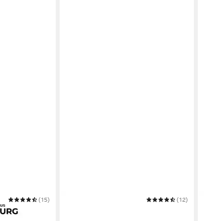
(15)
JACK & JONES
(12)
PACI
, Sportlich,
Sonnenbrille JACK & JONES
Sonn
eicht, Unisex
SONNENBRILLE SUNGLASSES NOOS
Over