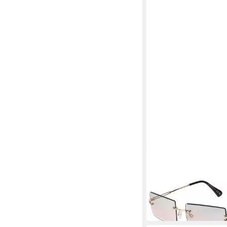
BEZLIT EYEWEAR
Sonnenbrille Moderne
Damen Sonnenbrille
10,95 €
UVP
16,95 €
-35%
in 2-3 Werktagen bei dir