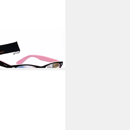
EC
nbrille
5 €
 Werktagen bei dir