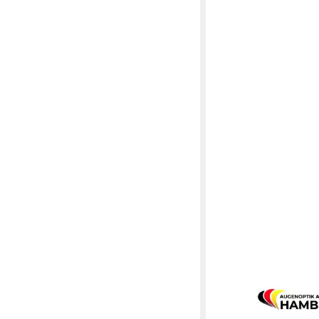
EYEAM
Sonnenbrille Polarized
Schwimmfähig & Ultral