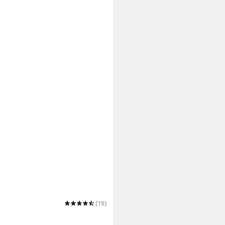
EA
(15)
enbrille Damen Herren
sized UV Schutz Fahrer Sport