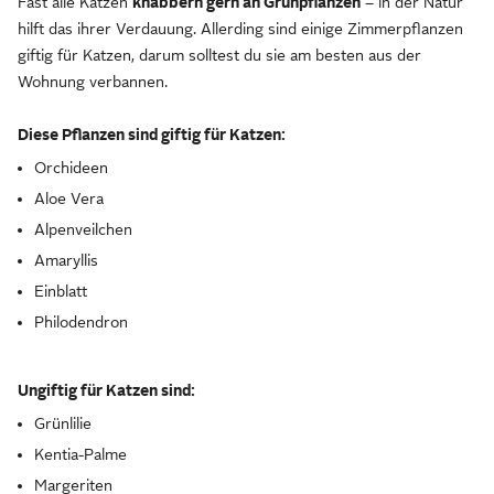
Fast alle Katzen
knabbern gern an Grünpflanzen
– in der Natur
hilft das ihrer Verdauung. Allerding sind einige Zimmerpflanzen
giftig für Katzen, darum solltest du sie am besten aus der
Wohnung verbannen.
Diese Pflanzen sind giftig für Katzen:
Orchideen
Aloe Vera
Alpenveilchen
Amaryllis
Einblatt
Philodendron
Ungiftig für Katzen sind:
Grünlilie
Kentia-Palme
Margeriten