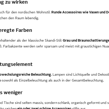
ng zu wirken
sch für den nordischen Wohnstil.
Runde Accessoires wie Vasen und 
achen den Raum lebendig.
eregte Farben
haltender als der klassische Skandi-Stil:
Grau und Braunschattierung
ß. Farbakzente werden sehr sparsam und meist mit graustichigen Nu
altungselement
bwechslungsreiche Beleuchtung.
Lampen sind Lichtquelle und Dekoobj
e sowohl als Einzelbeleuchtung als auch in der Gesamtbeleuchtung
.
s weniger
d Tische sind selten massiv, sondern schlank, organisch geformt
und s
eko reichen
ein oder zwei schöne Accessoires
völlig aus.