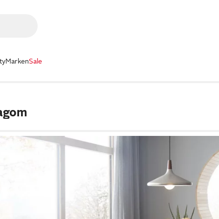
ty
Marken
Sale
agom