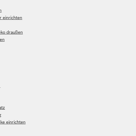
n
 einrichten
deko draußen
ben
n
atz
g
e einrichten