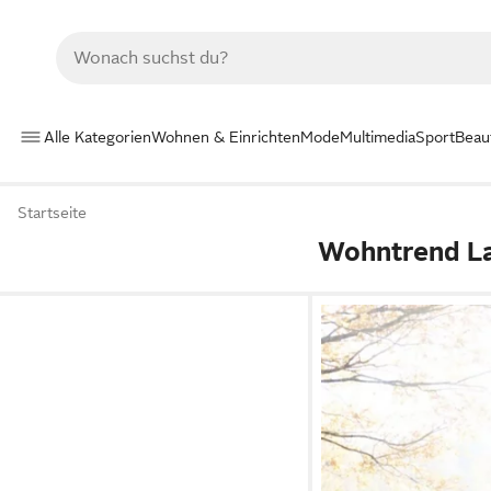
Alle Kategorien
Wohnen & Einrichten
Mode
Multimedia
Sport
Beau
Startseite
Wohntrend L