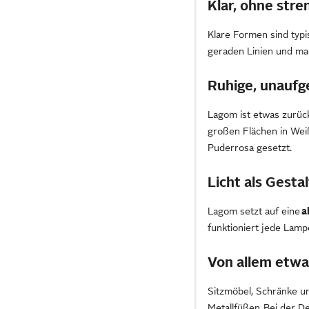
Klar, ohne stre
Klare Formen sind typi
geraden Linien und m
Ruhige, unaufg
Lagom ist etwas zurück
großen Flächen in Wei
Puderrosa gesetzt.
Licht als Gest
Lagom setzt auf eine
a
funktioniert jede Lamp
Von allem etwa
Sitzmöbel, Schränke un
Metallfüßen. Bei der D