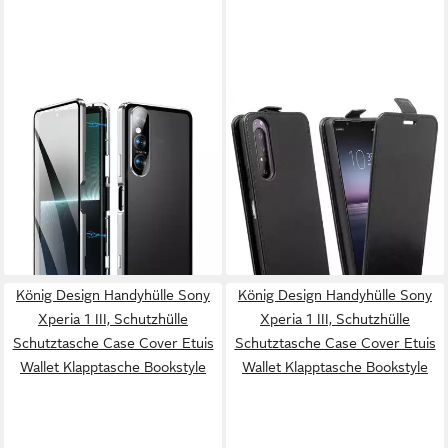
WIGENTO
COFI1453
Handyhülle Für Sony Xperia 1
Handyhülle Flip Case für Sony
V Beidseitiger 360 Grad
Xperia 1 II, Schutzhülle Handy
Magnet Glas Hülle Bumper
Flip Cover Klapptasche
23,95 €
Schwarz
lieferbar - in 2-3 Werktagen bei dir
8,95 €
lieferbar - in 4-5 Werktagen bei dir
König Design Handyhülle Sony
König Design Handyhülle Sony
Xperia 1 III, Schutzhülle
Xperia 1 III, Schutzhülle
Schutztasche Case Cover Etuis
Schutztasche Case Cover Etuis
Wallet Klapptasche Bookstyle
Wallet Klapptasche Bookstyle