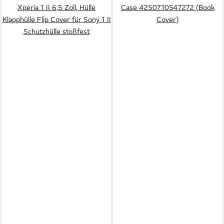
Xperia 1 II 6,5 Zoll, Hülle
Case 4250710547272 (Book
Klapphülle Flip Cover für Sony 1 II
Cover)
Schutzhülle stoßfest