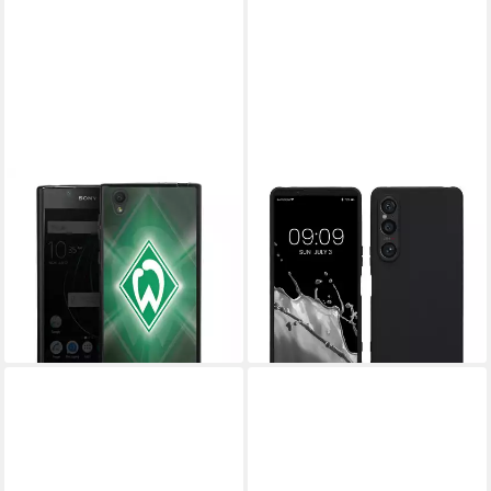
DEINDESIGN
KWMOBILE
Handyhülle Werder Bremen
Handyhülle Hülle für Sony
Laser, Hülle SV Werder
Xperia 1 VI, Hülle Silikon -
Bremen Offizielles
Soft Handyhülle - Handy Case
Lizenzprodukt Wappen
Cover
19,95 €
7,99 €
lieferbar - in 4-5 Werktagen bei dir
lieferbar - in 2-3 Werktagen bei dir