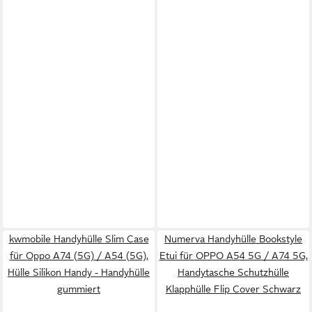
kwmobile Handyhülle Slim Case
Numerva Handyhülle Bookstyle
für Oppo A74 (5G) / A54 (5G),
Etui für OPPO A54 5G / A74 5G,
Hülle Silikon Handy - Handyhülle
Handytasche Schutzhülle
gummiert
Klapphülle Flip Cover Schwarz