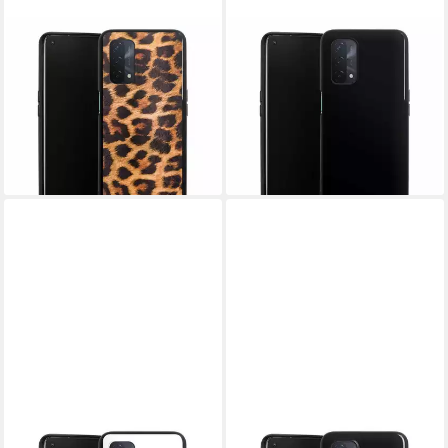
DEINDESIGN
DEINDESIGN
Handyhülle Leopard Fell
Handyhülle einfarbig schwarz
Animalprint Leo Print, Oppo
Farbe Schwarz, Oppo A54 5G
A54 5G Silikon Hülle Bumper
Silikon Hülle Bumper Case
Case Handy Schutzhülle
Handy Schutzhülle
24,95 €
24,95 €
lieferbar - in 5-6 Werktagen bei dir
lieferbar - in 5-6 Werktagen bei dir
DEINDESIGN
DEINDESIGN