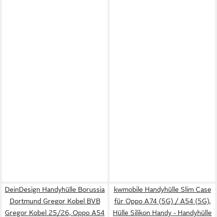
DeinDesign Handyhülle Borussia
kwmobile Handyhülle Slim Case
Dortmund Gregor Kobel BVB
für Oppo A74 (5G) / A54 (5G),
Gregor Kobel 25/26, Oppo A54
Hülle Silikon Handy - Handyhülle