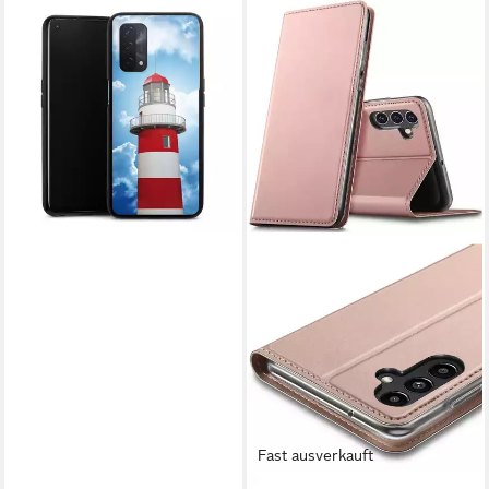
DEINDESIGN
Handyhülle Leuchtturm Wolke
Himmel Leuchtturm, Oppo
A54 5G Silikon Hülle Bumper
Case Handy Schutzhülle
24,95 €
lieferbar - in 5-6 Werktagen bei dir
Fast ausverkauft