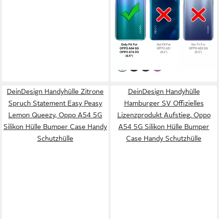
6,5 Zoll, Hülle Dünne Silikon
Schutzhülle für OPPO A54
11,99 €
5G, OPPO A74 5G Hülle
UVP
16,99 €
-29%
lieferbar - in 3-4 Werktagen bei dir
DeinDesign Handyhülle Zitrone
DeinDesign Handyhülle
Spruch Statement Easy Peasy
Hamburger SV Offizielles
Lemon Queezy, Oppo A54 5G
Lizenzprodukt Aufstieg, Oppo
Silikon Hülle Bumper Case Handy
A54 5G Silikon Hülle Bumper
Schutzhülle
Case Handy Schutzhülle