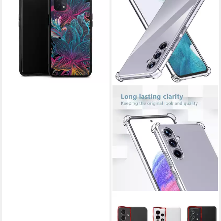
Neon Flower Power, Oppo
A54 5G Silikon Hülle Bumper
Case Handy Schutzhülle
24,95 €
lieferbar - in 5-6 Werktagen bei dir
COOLGADGET
Handyhülle Anti Shock