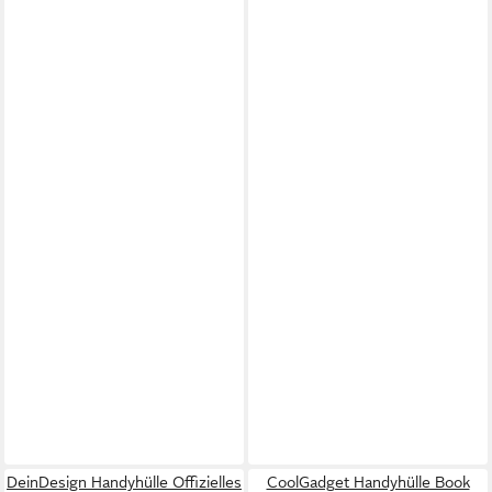
DeinDesign Handyhülle Offizielles
CoolGadget Handyhülle Book