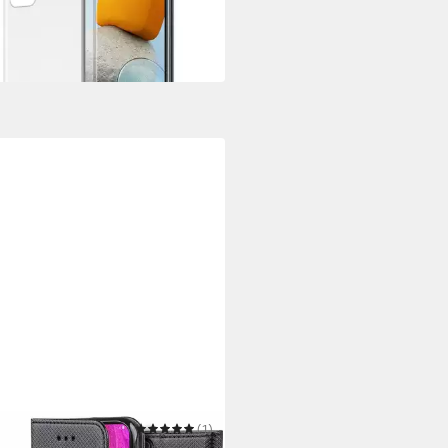
UVP
16,99 €
 Werktagen bei dir
1453
(1)