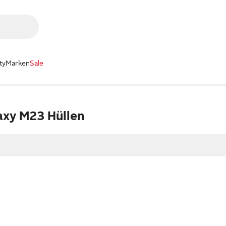
ty
Marken
Sale
xy M23 Hüllen