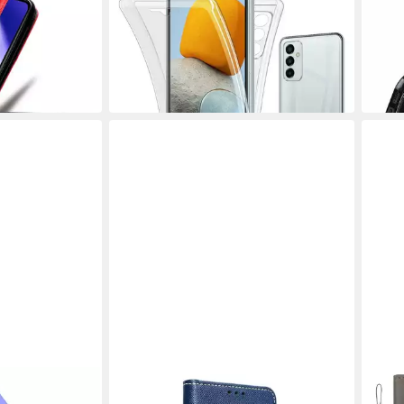
ng Galaxy M23
Handyhülle für Samsung Galaxy M23
Hand
5G Hülle
Gala
13,99 €
9,95
UVP
19,99 €
in 4-5
-30%
in 4-5 Werktagen bei dir
COFI1453
CAD
ng Galaxy M53
Smartphone-Hülle Buch Tasche
Hand