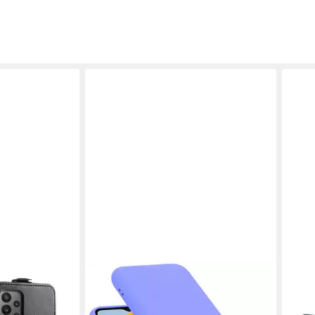
CADORABO
3MK
le für Samsung
Handyhülle für Samsung Galaxy M23
Smar
5G Hülle
für 