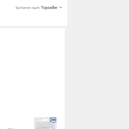
Topseller
Sortieren nach:
tphone-Hülle 3mk Clear Case
Samsung Galaxy M23 5G –