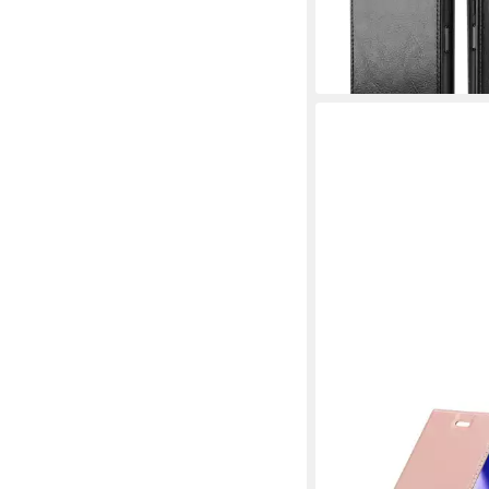
ab 11,90 €
in 5-6 Werktagen bei dir
CADORABO
Handyhülle für Samsu
5G Hülle
16,99 €