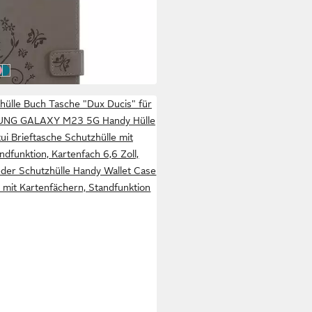
ülle
9 €
UVP
20,99 €
 Werktagen bei dir
RAL GRAU
ORAL TÜRKIS
LORAL ROSA
FLORAL BLAU
hülle Buch Tasche "Dux Ducis" für
NG GALAXY M23 5G Handy Hülle
ui Brieftasche Schutzhülle mit
ndfunktion, Kartenfach 6,6 Zoll,
eder Schutzhülle Handy Wallet Case
 mit Kartenfächern, Standfunktion