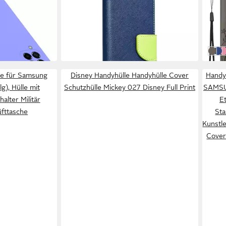
"Fancy" für SAMSUNG GALAXY M23
5G H
9,95 €
16,9
5G Blau-Grün
in 4-5 Werktagen bei dir
-19%
in 4-5
:
GRÜN
FLO
FL
F
e für Samsung
Disney Handyhülle Handyhülle Cover
Handy
g), Hülle mit
Schutzhülle Mickey 027 Disney Full Print
SAMSU
alter Militär
Et
üfttasche
Sta
Kunstl
Cover