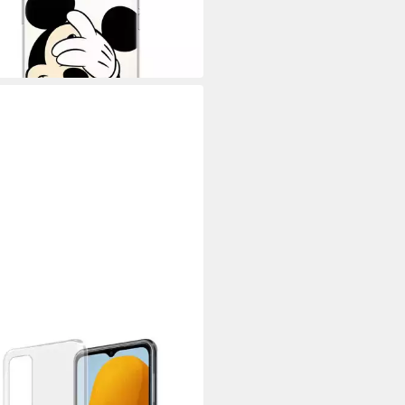
 €
UVP
24,95 €
 Werktagen bei dir
ORABO
yhülle für Samsung Galaxy M23
ülle
9 €