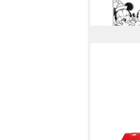
UVP
24,95 €
-80%
in 4-5 Werktagen bei dir
CADORABO