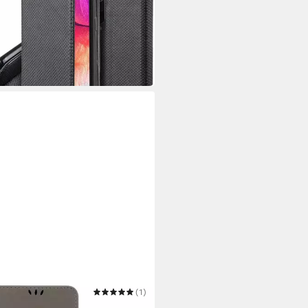
yhülle Buch Tasche für Samsung
xy M23 5G Schwarz
 €
 Werktagen bei dir
ORABO
(1)
yhülle für Samsung Galaxy M23