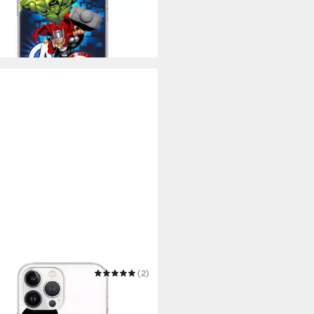
 Werktagen bei dir
EY
(2)
yhülle Handyhülle Mickey 003
y Partial Print Transparent