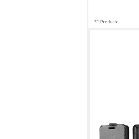
22 Produkte
TEC-EXPERT
Handyhülle Klapp Hül
Galaxy A23 5G