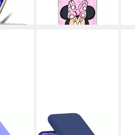
UVP
24,95 €
in 4-5
-80%
in 4-5 Werktagen bei dir
BLAU
CADORABO
DISN
ng Galaxy M23
Handyhülle für Samsung Galaxy A23
Hand
4G / 5G Hülle
Disne