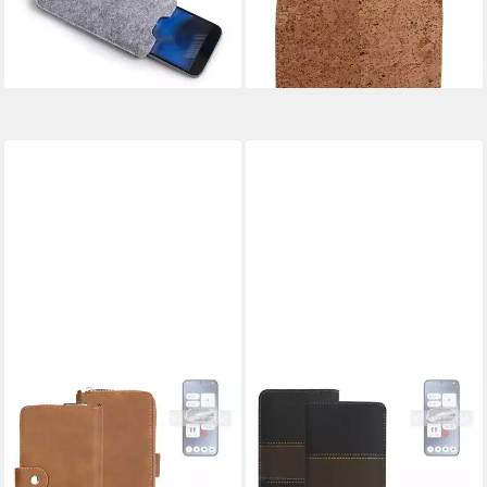
Tasche Case Sleeve
Korkhülle
17,99 €
21,99 €
lieferbar - in 4-5 Werktagen bei dir
lieferbar - in 4-5 Werktagen bei dir