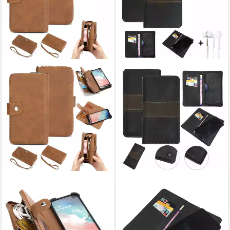
K-S-TRADE
K-S-TRADE
Handyhülle für Nothing Phone
Handyhülle für Nothing Phone
(2a), Handyhülle Schutzhülle
(2a), Handyhülle + Kopfhörer
& Portemonnee Tasche
Schutzhülle Walletcase