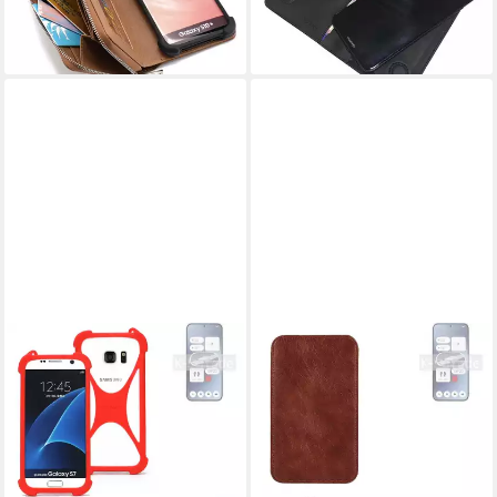
Handytasche Case Etui
Bookstyle Tasche
23,99 €
23,99 €
lieferbar - in 4-5 Werktagen bei dir
lieferbar - in 4-5 Werktagen bei dir