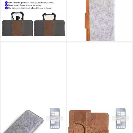
Handyhülle für Nothing Phone
Handyhülle für Nothing Phone
(2a), Handyhülle Schutzhülle
(2a), Handyhülle Schutzhülle
Hülle Bookstyle Wallet-Case
Filz-Hülle Kunst-Leder
Bumper
hellgrau braun
22,99 €
20,99 €
lieferbar - in 4-5 Werktagen bei dir
lieferbar - in 4-5 Werktagen bei dir