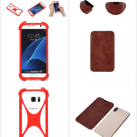
K-S-TRADE
K-S-TRADE
Handyhülle für Nothing Phone
Handyhülle für Nothing Phone
(2a), Handy-Hülle Schutz-
(2a), Schutzhülle Handyhülle
Hülle Bumper Silikon Schutz
Handytasche Kunstleder
Hülle Cover Case
Sleeve in braun
18,99 €
18,99 €
lieferbar - in 4-5 Werktagen bei dir
lieferbar - in 4-5 Werktagen bei dir