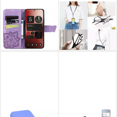
WIGENTO
K-S-TRADE
Handyhülle Für Nothing
Handyhülle für Nothing Phone
Phone 2a / Plus Book Wallet
(2a), 3in1 Handykette
Schmetterling Design Tasche
Handyband Handykordel
14,95 €
Halsband Smartphone-Ring
lieferbar - in 2-3 Werktagen bei dir
22,50 €
lieferbar - in 4-5 Werktagen bei dir
+2