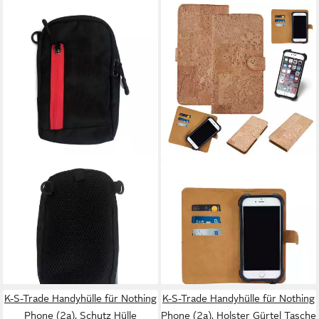
K-S-TRADE
K-S-TRADE
Handyhülle für Nothing Phone
Handyhülle für Nothing Phone
(2a), Outdoor Gürteltasche
(2a), Hülle - Kork Handyhülle
Holster Umhängetasche
Cover - Schutzhülle TPU Case
schwarz Handy Tasche
Bumper in
23,99 €
27,99 €
lieferbar - in 4-5 Werktagen bei dir
lieferbar - in 4-5 Werktagen bei dir
K-S-Trade Handyhülle für Nothing
K-S-Trade Handyhülle für Nothing
Phone (2a), Schutz Hülle
Phone (2a), Holster Gürtel Tasche