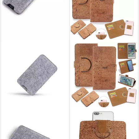
K-S-TRADE
K-S-TRADE
Handyhülle für Nothing Phone
Handyhülle für Nothing Phone
(2a), Filz Handyhülle
(2a), Handy Hülle Schutz Hülle
Schutzhülle Filztasche Filz
Handyhülle Schutzhülle