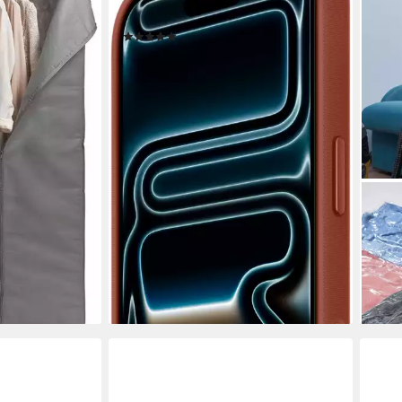
16,0 cm (6,3 Zoll)
en bei dir
(12)
55,99 €
UVP
69,00 €
-19%
lieferbar - in 1-2 Werktagen bei dir
REL
Klei
für 
119,
-40
liefe