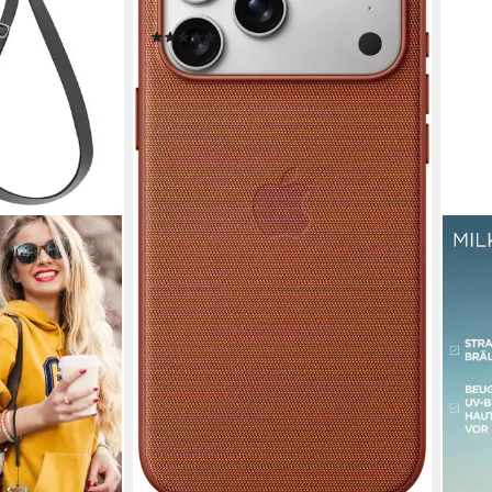
MagSafe 17,5 cm (6,9 Zoll)
(21)
54,02 €
UVP
69,00 €
-22%
lieferbar - in 1-2 Werktagen bei dir