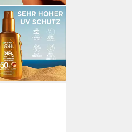
IER
enschutzspray Ideal Bronze
-in-Spray Sonnenschutzspray mit
0, 1-tlg.
0 €
UVP
27,90 €
3 €/ 1 l)
rbar - in 6-7 Werktagen bei dir