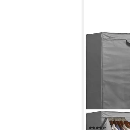
ZELLER PRESENT
Stoffschrank mit Reiß
(55)