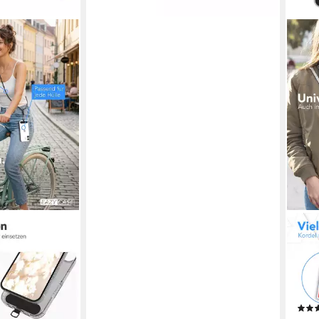
EAZY
Handykette für
Hand
ängen,
Brei
d mit
mit 
e Kordel
Brei