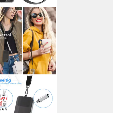
 CASE
ykette Universal Handykette mit
tband, Kette zum Umhängen Pad
Kordel Uni Smartphonekette
t Schwarz
(8)