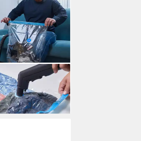
AXDAYS
derschutzhülle 80 Vakuumbeutel
Kleidung in 3 Größen
99 €
UVP
199,99 €
%
rbar - in 2-3 Werktagen bei dir