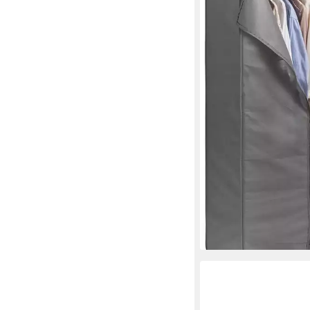
ab 35,84 €
lieferbar - in 3-4 Werktag