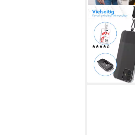
EAZY CASE
Handykette Universal 
Breitband, Case für 
Festival Handyband mi
abnehmbar Grau
(8)
18,84 €
28,99 €
-35%
lieferbar - in 2-3 Werktag
+3