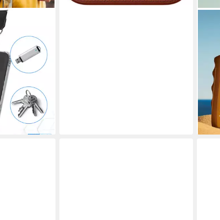
GARN
Handykette mit
Sonn
Unterwegs
Milk
t jeder Hülle
LSF 5
23,9
(159,3
-14%
liefe
en bei dir