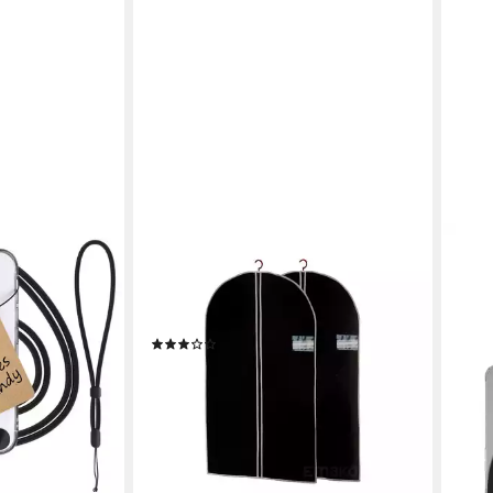
STORAGE SOLUTIONS
Kleiderschutzhülle Schutzhüllen für
Kleidung 2 Stück: 150x60 cm
Kleiderhülle
(1)
19,99 €
UVP
25,99 €
-23%
lieferbar - in 3-4 Werktagen bei dir