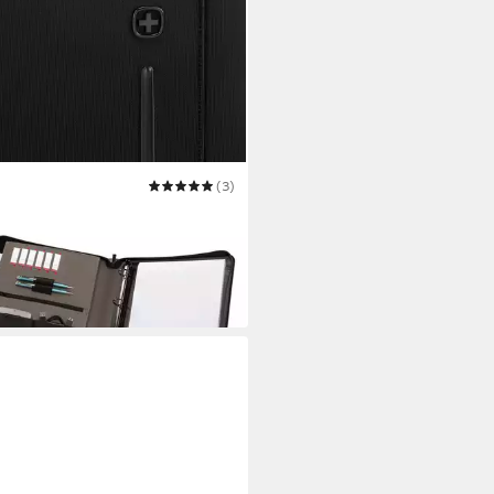
GER
(3)
ibmappe Affiliate
6,94 €
 Werktagen bei dir
y