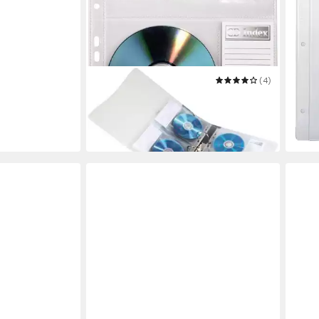
HAMA
(4)
CD-Hülle CD-Ordnerhüllen, DIN A4,
Folie zum einsortieren, Schutzhülle
ab 13,99 €
in 3-4 Werktagen bei dir