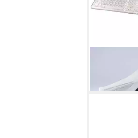
HAMA
Druckerstaubschutzhü
ab 6,20 €
in 3-4 Werktagen bei dir