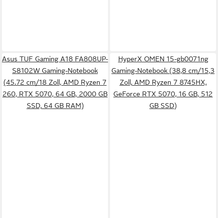
Asus TUF Gaming A18 FA808UP-
HyperX OMEN 15-gb0071ng
S8102W Gaming-Notebook
Gaming-Notebook (38,8 cm/15,3
(45.72 cm/18 Zoll, AMD Ryzen 7
Zoll, AMD Ryzen 7 8745HX,
260, RTX 5070, 64 GB, 2000 GB
GeForce RTX 5070, 16 GB, 512
SSD, 64 GB RAM)
GB SSD)