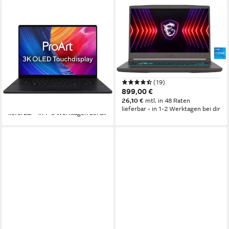
ASUS
MSI
ProArt P16 OLED Notebook
Thin 15 B13UC-3040
Ryzen AI 9 HX RTX 5070
Gaming-Notebook
32GB 1TB SSD Notebook
15,6 Zoll
Bildschirmdiagonale
Intel Core i5
Prozessor
16 Zoll
Bildschirmdiagonale
GeForce RTX 3050
Grafikkarte
AMD Ryzen AI 9 HX
Prozessor
NVIDIA® GeForce RTX™ 5070
Grafikkarte
(19)
899,00 €
3.699,00 €
26,10 €
mtl. in 48 Raten
107,39 €
mtl. in 48 Raten
lieferbar - in 1-2 Werktagen bei dir
lieferbar - in 7-9 Werktagen bei dir