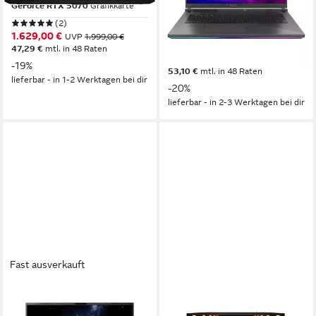
GeForce RTX 5070
Grafikkarte
18 Zoll
Bildschirmdiagonale
(2)
AMD Ryzen™ 9
Prozessor
1.629,00 €
UVP
1.999,00 €
GeForce RTX™ 5070
Grafikkarte
47,29 €
mtl. in 48 Raten
ab 1.829,00 €
2.289,00 €
-19%
53,10 €
mtl. in 48 Raten
lieferbar - in 1-2 Werktagen bei dir
-20%
lieferbar - in 2-3 Werktagen bei dir
Fast ausverkauft
ACER
MSI
Nitro 18 AI - 18" WQXGA -
Katana 17 HX B14WGK-240