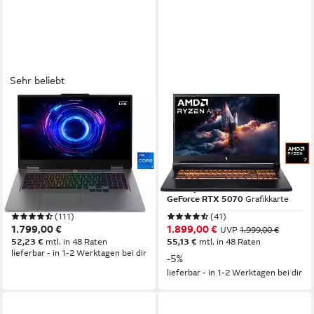
Sehr beliebt
LENOVO
ACER
LOQ 17IRX10 RTX
Nitro V ANV17-41 RTX
5050/5060/5070 Gaming-
5050/5060/5070 Gaming-
Notebook
Notebook
17,3 Zoll
Bildschirmdiagonale
17,3 Zoll
Bildschirmdiagonale
Intel Core i7
Prozessor
AMD Ryzen 7
Prozessor
GeForce RTX 5070
Grafikkarte
GeForce RTX 5070
Grafikkarte
(111)
(41)
1.799,00 €
1.899,00 €
UVP
1.999,00 €
52,23 €
mtl. in 48 Raten
55,13 €
mtl. in 48 Raten
lieferbar - in 1-2 Werktagen bei dir
-5%
lieferbar - in 1-2 Werktagen bei dir