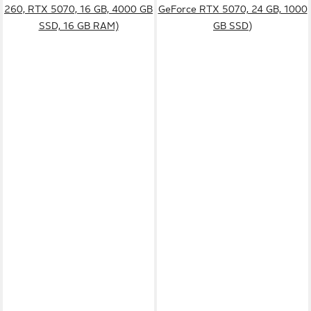
260, RTX 5070, 16 GB, 4000 GB
GeForce RTX 5070, 24 GB, 1000
SSD, 16 GB RAM)
GB SSD)