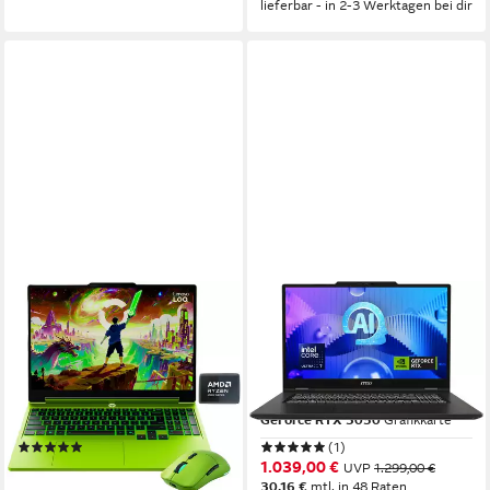
lieferbar - in 2-3 Werktagen bei dir
LENOVO
MSI
LOQ 15AHP11 Limited Green
Venture Pro 17 AI A1UDXG-
Edition Gaming-Notebook
017 Notebook
15,3 Zoll
Bildschirmdiagonale
17,3 Zoll
Bildschirmdiagonale
AMD Ryzen 7
Prozessor
Intel Core Ultra 5
Prozessor
GeForce RTX 5070
Grafikkarte
GeForce RTX 3050
Grafikkarte
(1)
(1)
1.899,00 €
1.039,00 €
UVP
1.999,00 €
UVP
1.299,00 €
55,13 €
mtl. in 48 Raten
30,16 €
mtl. in 48 Raten