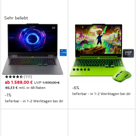
Sehr beliebt
LENOVO
LENOVO
LOQ 17IRX10 RTX
LOQ 15AHP11 Limited Green
5050/5060/5070 Gaming-
Edition Gaming-Notebook
Notebook
15,3 Zoll
Bildschirmdiagonale
AMD Ryzen 7
Prozessor
17,3 Zoll
Bildschirmdiagonale
GeForce RTX 5060
Grafikkarte
Intel Core i7
Prozessor
GeForce RTX 5060
Grafikkarte
(1)
ab 1.599,00 €
UVP
1.699,00 €
(111)
46,42 €
mtl. in 48 Raten
ab 1.589,00 €
UVP
1.599,00 €
-6%
46,13 €
mtl. in 48 Raten
lieferbar - in 1-2 Werktagen bei dir
-1%
lieferbar - in 1-2 Werktagen bei dir