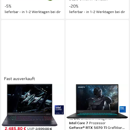
-5%
-20%
lieferbar - in 1-2 Werktagen bei dir
lieferbar - in 1-2 Werktagen bei dir
Fast ausverkauft
ACER
GIGABYTE
PHN16-73-9915 Gaming-
GAMING A16 PRO
Notebook
DXHG4DECC4SH Gaming-
Notebook
16 Zoll
Bildschirmdiagonale
Intel Core Ultra 9
Prozessor
16 Zoll
Bildschirmdiagonale
GeForce® RTX 5070 Ti
Grafikkarte
Intel Core 7
Prozessor
GeForce® RTX 5070 Ti
Grafikkarte
2.485,80 €
UVP
2.599,00 €