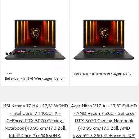
MSI
MSI
Vector 16 HX AI A2XWHG-
Vector 16 HX AI A2XWHG-
476 Gaming-Notebook
476 Gaming-Notebook
16 Zoll
Bildschirmdiagonale
16 Zoll
Bildschirmdiagonale
Intel Core Ultra 9
Prozessor
Intel Core Ultra 9
Prozessor
RTX 5070 Ti
Grafikkarte
RTX 5070 Ti
Grafikkarte
(1)
2.619,99 €
2.819,99 €
2.549,99 €
2.749,99 €
76,07 €
mtl. in 48 Raten
74,03 €
mtl. in 48 Raten
-7%
-7%
lieferbar - in 5-6 Werktagen bei dir
lieferbar - in 5-6 Werktagen bei dir
MSI Katana 17 HX - 17,3" WQHD
Acer Nitro V17 AI - 17,3" Full-HD
- Intel Core i7 14650HX -
- AMD Ryzen 7 260 - GeForce
GeForce RTX 5070 Gaming-
RTX 5070 Gaming-Notebook
Notebook (43,95 cm/17,3 Zoll,
(43,95 cm/17,3 Zoll, AMD
Intel® Core™ i7 14650HX,
Ryzen™ 7 260, GeForce RTX™