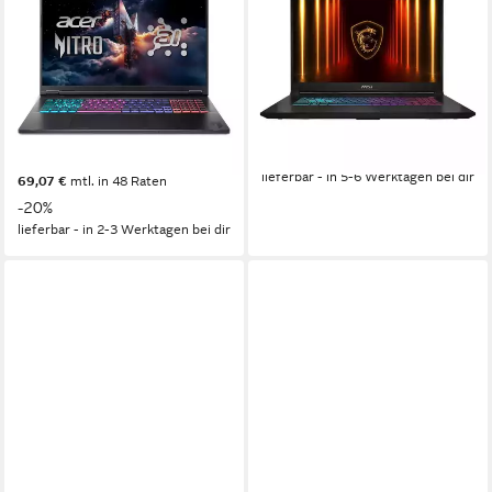
AMD Ryzen AI 7 350 -
Gaming-Notebook
GeForce RTX 5070 Ti
17.3 Zoll
Bildschirmdiagonale
Intel Core i7
Prozessor
Gaming-Notebook
RTX 5070
Grafikkarte
18 Zoll
Bildschirmdiagonale
1.909,99 €
2.059,99 €
AMD Ryzen™ AI 7
Prozessor
55,45 €
mtl. in 48 Raten
GeForce RTX™ 5070 Ti
Grafikkarte
-7%
ab 2.379,00 €
2.979,00 €
lieferbar - in 5-6 Werktagen bei dir
69,07 €
mtl. in 48 Raten
-20%
lieferbar - in 2-3 Werktagen bei dir