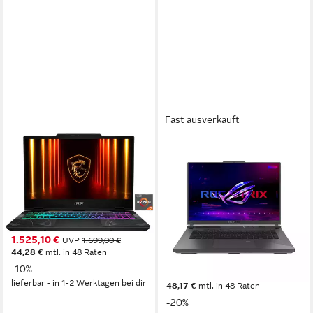
Fast ausverkauft
MSI
ASUS
Cyborg A15 AI B2HWGKG-
ROG Strix G16 - 16" WUXGA
089 Gaming-Notebook
- AMD Ryzen 9 8940HX -
GeForce RTX 5070 Gaming-
15,6 Zoll
Bildschirmdiagonale
AMD Ryzen 7
Prozessor
Notebook
GeForce RTX 5070
Grafikkarte
16 Zoll
Bildschirmdiagonale
1.525,10 €
UVP
1.699,00 €
AMD Ryzen™ 9
Prozessor
44,28 €
mtl. in 48 Raten
GeForce RTX™ 5070
Grafikkarte
-10%
ab 1.659,00 €
2.079,00 €
lieferbar - in 1-2 Werktagen bei dir
48,17 €
mtl. in 48 Raten
-20%