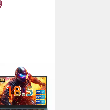
GHU
 Zoll FHD Laptop DE-
aturlayout, lebenslang
enloses Office Notebook
Zoll
Bildschirmdiagonale
B
Arbeitsspeicher
GB
Speicherkapazität
99 €
UVP
779,99 €