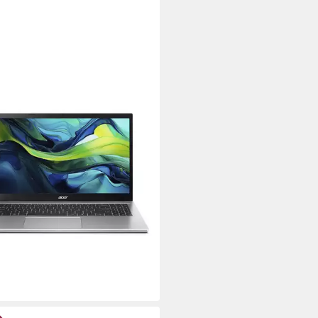
R
 Aspire Go 15,6" FHD, Ryzen 7
GHz, Win 11 Pro Notebook
Zoll
Bildschirmdiagonale
Ryzen™ 7
Prozessor
on™ Onboard Graphics
Grafikkarte
79,00 €
 €
mtl. in 36 Raten
rbar - in 4-5 Werktagen bei dir