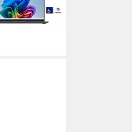
 Core Ultra 5
Prozessor
B
Arbeitsspeicher
5,11 €
 €
mtl. in 48 Raten
rbar - in 3-4 Werktagen bei dir