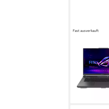
Fast ausverkauft
ASUS
ROG Strix G16 - 16"
Ryzen 9 8940HX - G
5070 Gaming-Notebo
16 Zoll
Bildschirmdiagona
AMD Ryzen™ 9
Prozesso
GeForce RTX™ 5070
Gra
ab 1.659,00 €
2.079,00
48,17 €
mtl. in 48 Raten
-20%
lieferbar - in 2-3 Werktag