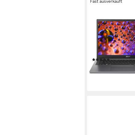
Fast ausverkauft
ACER
Aspire A17-51, Intel C
16GB RAM, inkl. MS O
Notebook
17,3 Zoll
Bildschirmdiago
Intel Intel Core i5
Prozes
16 GB
Arbeitsspeicher
(34)
ab 699,00 €
UVP
849,0
20,29 €
mtl. in 48 Raten
-18%
lieferbar - in 2-3 Werktag