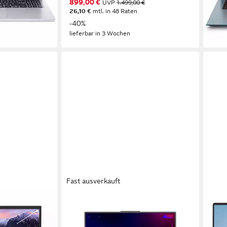
899,00 €
UVP
1.499,00 €
nur 
26,10 €
mtl. in 48 Raten
16,76
en bei dir
-40%
-40
lieferbar in 3 Wochen
liefe
Fast ausverkauft
ASUS
SAM
-10100Y 16GB
ROG Strix G18 - 18" WUXGA - AMD
Gala
ter Tastatur
Ryzen 9 8940HX - GeForce RTX
14 Zo