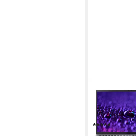
ACER
Aspire Go 15 - Ryzen 
Notebook
15.6 Zoll
Bildschirmdiago
AMD AMD Ryzen 7
Proze
8 GB
Arbeitsspeicher
(1)
ab 549,00 €
UVP
649,0
15,94 €
mtl. in 48 Raten