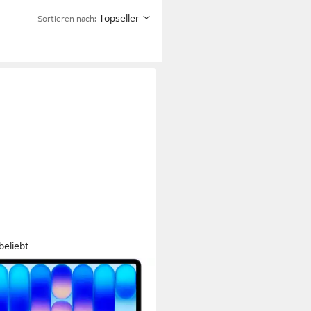
Topseller
Sortieren nach:
beliebt
LE
ook Neo 13" Notebook
ll
Bildschirmdiagonale