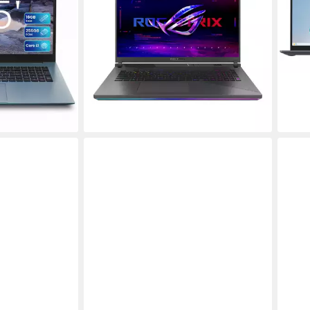
Intel
5070 Gaming-Notebook
16 G
nale
18 Zoll
Bildschirmdiagonale
1.17
AMD Ryzen™ 9
Prozessor
34,12
t
GeForce RTX™ 5070
Grafikkarte
liefe
ab 1.829,00 €
2.289,00 €
53,10 €
mtl. in 48 Raten
-20%
en bei dir
lieferbar - in 2-3 Werktagen bei dir