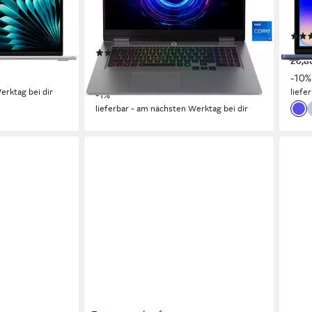
Apple
17,3 Zoll
Bildschirmdiagonale
5-Co
Intel Core i7
Prozessor
GeForce RTX 5060
Grafikkarte
ab 7
99,00 €
(111)
20,8
ab 1.589,00 €
UVP
1.599,00 €
-10%
46,13 €
mtl. in 48 Raten
erktag bei dir
liefe
-1%
lieferbar - am nächsten Werktag bei dir