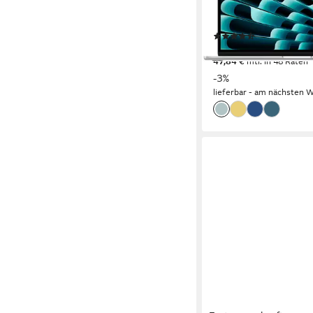
Apple M5
Prozessor
10-Core GPU
Grafikkarte
(14)
ab 1.647,96 €
UVP
1.6
47,84 €
mtl. in 48 Raten
-3%
lieferbar - am nächsten W