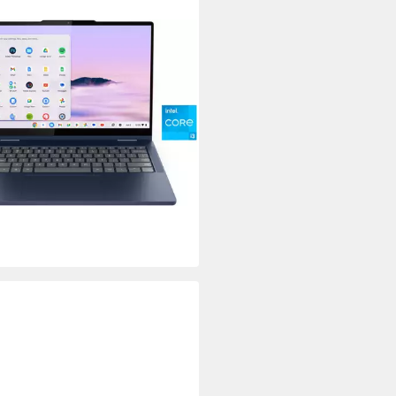
OVO
me 2in1 14ITN10 Convertible
omebook
ll
Bildschirmdiagonale
 Core 3
Prozessor
 Graphics
Grafikkarte
00 €
 €
mtl. in 48 Raten
rbar - am nächsten Werktag bei dir