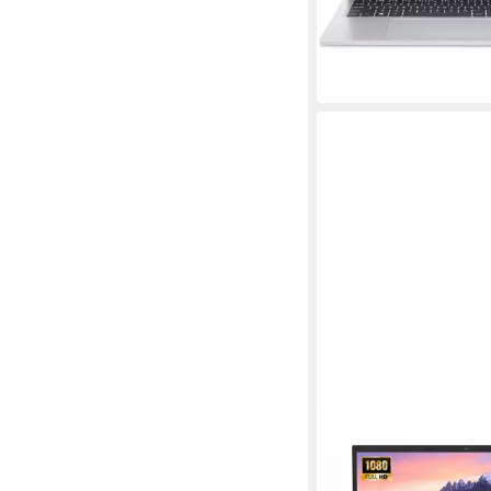
-15%
lieferbar - in 2-3 Werktag
JUMPER
18.5" laptop Intel i3
RAM 256GB beleuchte