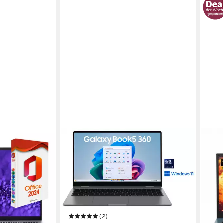
SAMSUNG
MEN
7 Business-
Galaxy Book5 360 15,6'' (NP750Q)
18,5
Ultra5 16 GB + 256 GB Convertible
Tast
Notebook
kost
nale
ssor
15,6 Zoll
Bildschirmdiagonale
18,5 
Intel Core Ultra 5
Prozessor
16 G
ARC Graphics
Grafikkarte
256 
0 €
(2)
466,