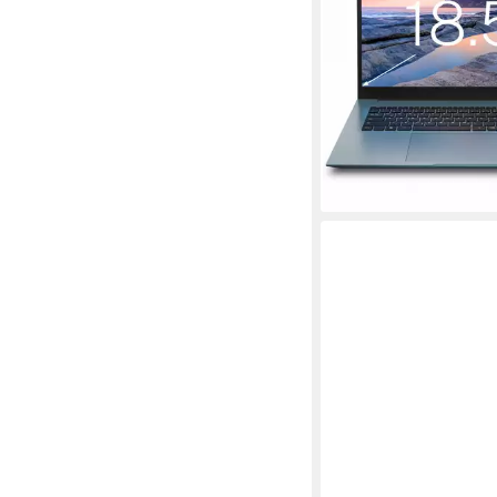
FHD Notebook
18.5 Zoll
Bildschirmdiago
16 GB
Arbeitsspeicher
256 GB
Speicherkapazitä
499,99 €
UVP
899,99 €
17,94 €
mtl. in 36 Raten
-44%
lieferbar - in 3-4 Werktag