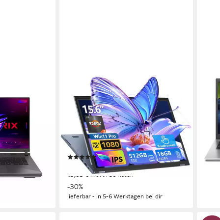
NINKEAR
ACE
 WUXGA - AMD
2 in 1 Convertible Laptop,15.6 Zoll
Acer
eForce RTX
(1920x1080),AMD Ryzen 3 3200U
4,5 
ok
Business-Notebook
15.6 
AMD 
le
15.6 Zoll
Bildschirmdiagonale
Rade
r
Radeon Vega 3 Grafikkarte
Grafikkarte
fikkarte
16 GB
Arbeitsspeicher
ab 4
17,19
(1)
 €
liefe
419,00 €
UVP
599,00 €
15,03 €
mtl. in 36 Raten
-30%
en bei dir
lieferbar - in 5-6 Werktagen bei dir