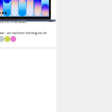
 A18 Pro
Prozessor
re GPU
Grafikkarte
(90)
18,50 €
UVP
799,00 €
6 €
mtl. in 48 Raten
rbar - am nächsten Werktag bei dir