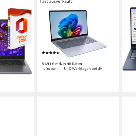
Fast ausverkauft
SAMSUNG
LEN
ore i5 120U,
Galaxy Book4 Edge NP750X
Chro
ffice 2024 Pro
Notebook
Chr
15,6 Zoll
Bildschirmdiagonale
14 Zo
Snapdragon X Plus
Prozessor
Intel
nale
Adreno
Grafikkarte
Intel
sor
(4)
579,
1.099,00 €
16,81
31,91 €
mtl. in 48 Raten
liefe
0 €
lieferbar - in 8-10 Werktagen bei dir
en bei dir