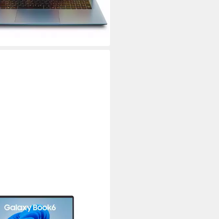
bis Dienstag
 €
mtl. in 36 Raten
%
rbar - in 2-3 Werktagen bei dir
SUNG
xy Book6 NP740V Notebook
ll
Bildschirmdiagonale