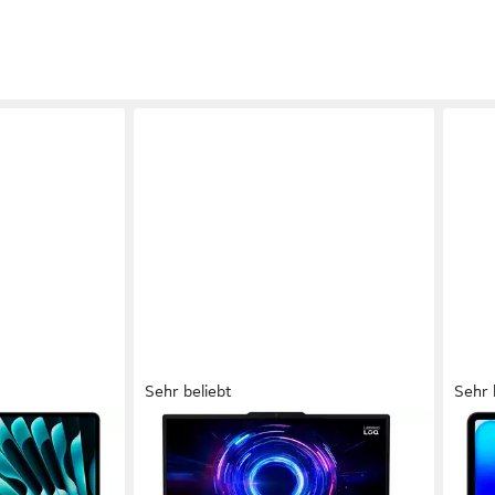
Sehr beliebt
Sehr 
LENOVO
APP
Notebook
LOQ 17IRX10 RTX
Macb
5050/5060/5070 Gaming-Notebook
nale
13 Zo