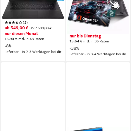
Notebook
17,3 Zoll
Bildschirmdiagonale
Intel Celeron
Prozessor
16 Zoll
Bildschirmdiagonale
Intel UHD Graphics
Grafikkarte
16 GB
Arbeitsspeicher
640 GB
Speicherkapazität
(2)
ab 549,00 €
UVP
599,00 €
435,99 €
UVP
699,99 €
nur diesen Monat
nur bis Dienstag
15,94 €
mtl. in 48 Raten
15,64 €
mtl. in 36 Raten
-8%
-38%
lieferbar - in 2-3 Werktagen bei dir
lieferbar - in 3-4 Werktagen bei dir