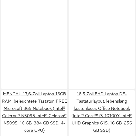
MENGHU 17,6-Zoll Laptop 16GB
18,5 Zoll FHD Laptop DE-
RAM, beleuchtete Tastatur, FREE
Tastaturlayout, lebenslang
Microsoft 365 Notebook (Intel®
kostenloses Office Notebook
Celeron® N5095 Intel® Celeron®
(Intel® Core™ i3‑10100Y, Intel®
N5095, 16 GB, 384 GB SSD, 4-
UHD Graphics 615, 16 GB, 256
core CPU)
GB SSD)