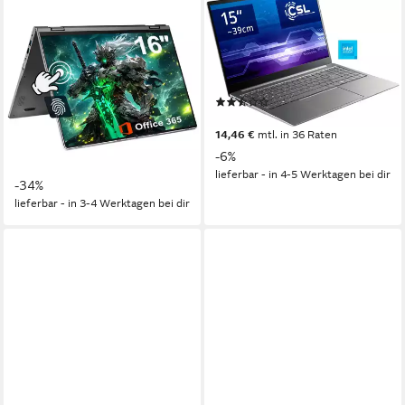
MENGHU
CSL
2-in-1 Convertible Laptop 16
R'Evolve C15 v3 Notebook
Zoll Touch-Screen 16GB RAM
15,6 Zoll
Bildschirmdiagonale
Intel N-Reihe
Prozessor
640GB SSD Notebook
UHD Graphics
Grafikkarte
16 Zoll
Bildschirmdiagonale
(2)
16 GB
Arbeitsspeicher
403,00 €
UVP
429,00 €
640 GB
Speicherkapazität
14,46 €
mtl. in 36 Raten
459,99 €
UVP
699,99 €
-6%
16,50 €
mtl. in 36 Raten
lieferbar - in 4-5 Werktagen bei dir
-34%
lieferbar - in 3-4 Werktagen bei dir