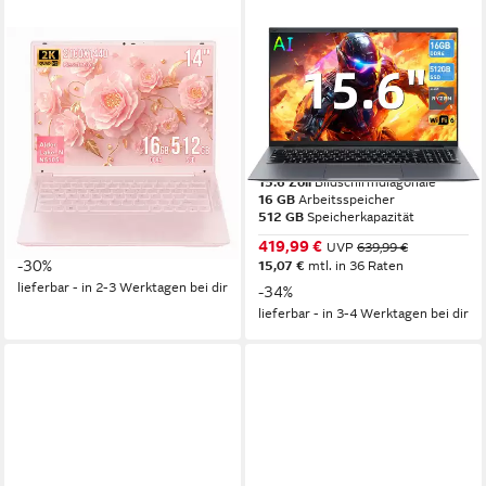
LONGEVINCE
MENGHU
14-Zoll-2K-IPS-Laptop mit
15,6" AI Laptop 16GB
Intel Celeron N5105, 16GB
Arbeitsspeicher 512GB SSD,
DDR4 Notebook
Beleuchteter Tastatur
Notebook
14 Zoll
Bildschirmdiagonale
Intel Celeron N5105
Prozessor
15.6 Zoll
Bildschirmdiagonale
16 GB
Arbeitsspeicher
16 GB
Arbeitsspeicher
512 GB
Speicherkapazität
ab 459,99 €
UVP
657,00 €
16,50 €
mtl. in 36 Raten
419,99 €
UVP
639,99 €
-30%
15,07 €
mtl. in 36 Raten
lieferbar - in 2-3 Werktagen bei dir
-34%
lieferbar - in 3-4 Werktagen bei dir