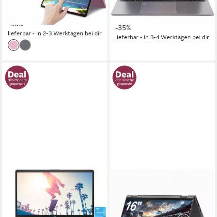
479,99 €
UVP
686,99 €
629,99 €
UVP
969,99 €
17,22 €
mtl. in 36 Raten
18,29 €
mtl. in 48 Raten
-30%
-35%
lieferbar - in 2-3 Werktagen bei dir
lieferbar - in 3-4 Werktagen bei dir
HP
MENGHU
17-cn0116ng 17,3" FHD Intel
Convertible Laptop 16 Zoll
Celeron N4500 8GB RAM
16GB LPDDR5 640GB SSD
512GB SSD Notebook
Fingerabdrucksensor