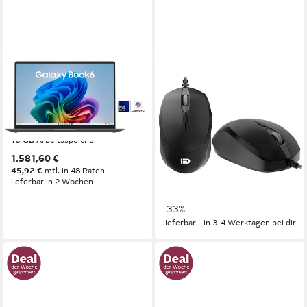
SAMSUNG
MENGHU
Galaxy Book6 NP760V
15,6″ Premium-Laptop Intel
Notebook
Core i9 – für Office,
Multimedia & Gaming
16 Zoll
Bildschirmdiagonale
Intel Core Ultra 7
Prozessor
Notebook
16 GB
Arbeitsspeicher
15.6 Zoll
Bildschirmdiagonale
1.581,60 €
0 GB
Arbeitsspeicher
45,92 €
mtl. in 48 Raten
512 GB
Speicherkapazität
lieferbar in 2 Wochen
ab 19,99 €
UVP
29,99 €
-33%
lieferbar - in 3-4 Werktagen bei dir