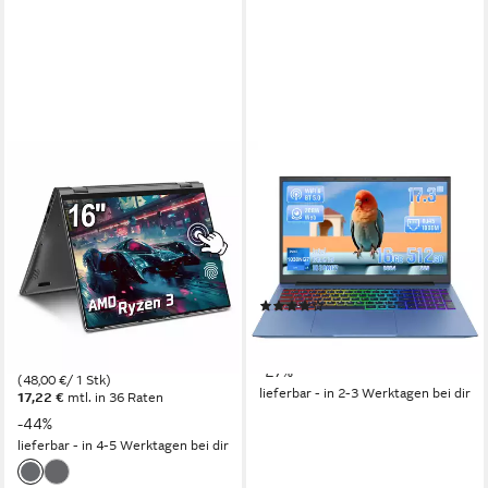
JUMPER
LONGEVINCE
2-in-1 Laptop 16 Zoll Touch-
Full HD Business-Notebook,
Screen AMD Ryzen 16GB
16GB RAM Notebook
RAM 640GB SSD Tablet
17.3 Zoll
Bildschirmdiagonale
Intel Core i5-1038NG7
Prozessor
Notebook
16 GB
Arbeitsspeicher
16 Zoll
Bildschirmdiagonale
(5)
16 GB
Arbeitsspeicher
ab 569,99 €
UVP
785,99 €
512 GB
Speicherkapazität
16,55 €
mtl. in 48 Raten
479,99 €
UVP
859,99 €
-27%
(48,00 €/ 1 Stk)
lieferbar - in 2-3 Werktagen bei dir
17,22 €
mtl. in 36 Raten
-44%
lieferbar - in 4-5 Werktagen bei dir