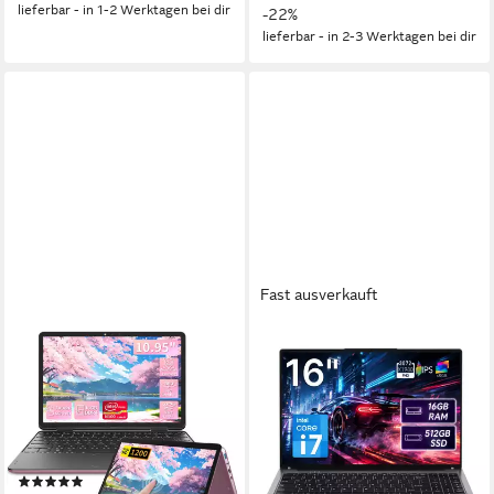
lieferbar - in 1-2 Werktagen bei dir
-22%
lieferbar - in 2-3 Werktagen bei dir
Fast ausverkauft
LONGEVINCE
MENGHU
2-in-1 Touchscreen Laptop
Intel Core i7 Laptop 16 Zoll
10,95", 16GB RAM Notebook
3K-Display 16GB RAM 512GB
SSD Notebook
10,95 Zoll
Bildschirmdiagonale
16 GB
Arbeitsspeicher
16 Zoll
Bildschirmdiagonale
256 GB
Speicherkapazität
16 GB
Arbeitsspeicher
512 GB
Speicherkapazität
(1)