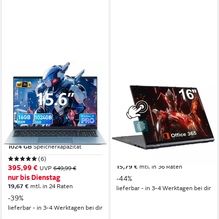
MENGHU
MENGHU
15,6 Zoll FHD IPS Laptop
16 Zoll Touch-Laptop 16GB
16GB RAM 1TB SSD
RAM Beleuchtete DE-Tastatur
Windows 11 PRO WiFi 6 LAN
Fingerabdruck Notebook
Notebook
16 Zoll
Bildschirmdiagonale
16 GB
Arbeitsspeicher
15.6 Zoll
Bildschirmdiagonale
640 GB
Speicherkapazität
16 GB
Arbeitsspeicher
1024 GB
Speicherkapazität
439,99 €
UVP
779,99 €
nur bis Dienstag
(6)
15,79 €
mtl. in 36 Raten
395,99 €
UVP
649,99 €
nur bis Dienstag
-44%
19,67 €
mtl. in 24 Raten
lieferbar - in 3-4 Werktagen bei dir
-39%
lieferbar - in 3-4 Werktagen bei dir