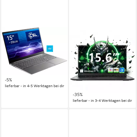
CSL
MENGHU
R'Evolve C15 v3 Notebook
15,6 Zoll Aufrüstbarer Laptop
Intel Core i7 WiFi 6 USB-C
15,6 Zoll
Bildschirmdiagonale
Intel N-Reihe
Prozessor
Windows 11 Notebook
UHD Graphics
Grafikkarte
15.6 Zoll
Bildschirmdiagonale
454,00 €
UVP
479,00 €
8 GB
Arbeitsspeicher
16,29 €
mtl. in 36 Raten
512 GB
Speicherkapazität
-5%
ab 539,99 €
UVP
829,99 €
lieferbar - in 4-5 Werktagen bei dir
15,68 €
mtl. in 48 Raten
-35%
lieferbar - in 3-4 Werktagen bei dir