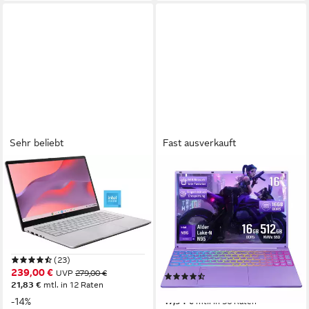
Sehr beliebt
Fast ausverkauft
ASUS
LONGEVINCE
CX14 CX1405CTA-S60607
16" Laptop, FHD Display, N95
Chromebook
CPU, 180° Scharnierdesign
Notebook
14 Zoll
Bildschirmdiagonale
Intel N-Reihe
Prozessor
16 Zoll
Bildschirmdiagonale
UHD Graphics
Grafikkarte
Intel Alder Lake-N
Prozessor
16 GB
Arbeitsspeicher
(23)
239,00 €
UVP
279,00 €
(12)
21,83 €
mtl. in 12 Raten
499,99 €
UVP
642,00 €
-14%
17,94 €
mtl. in 36 Raten