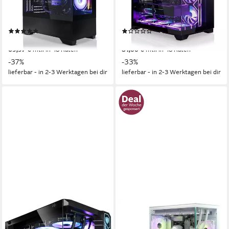
Intel 12900K
Prozessor
AMD 9950X3D
Prozessor
Radeon RX 9070 XT 16 GB
Grafikkarte
Radeon RX 9070 XT 16 GB
Grafikkarte
32 GB DDR5
Arbeitsspeicher
32 GB DDR5
Arbeitsspeicher
(1)
(1)
2.409,90 €
2.789,90 €
UVP
3.809,90 €
UVP
4.184,90 €
69,97 €
mtl. in 48 Raten
81,00 €
mtl. in 48 Raten
-37%
-33%
lieferbar - in 2-3 Werktagen bei dir
lieferbar - in 2-3 Werktagen bei dir
KIEBEL
GAMEMAX
Panorama XL 14 Gaming-PC
ICE 7764 AMD Ryzen 9