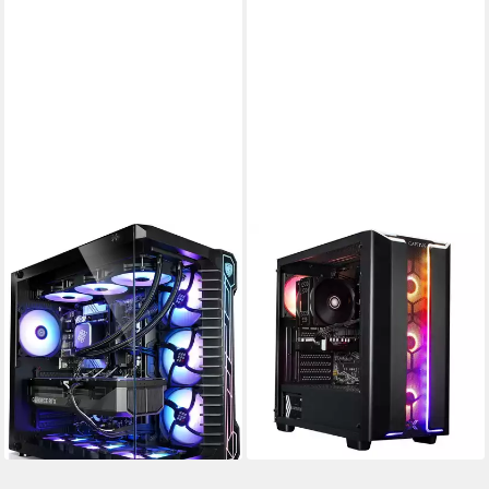
KIEBEL
CAPTIVA
Panorama XL IX Gaming-PC
Ultimate Gaming R90-980 PC
AMD Ryzen 9
Prozessor
AMD Ryzen 5
Prozessor
RTX 5090 32 GB
Grafikkarte
GeForce® RTX™ 5090 32 GB
Grafikkarte
2000 GB
Speicherkapazität
32 GB DDR5
Arbeitsspeicher
6.399,00 €
ab 5.535,00 €
UVP
5.999,00 €
185,78 €
mtl. in 48 Raten
160,70 €
mtl. in 48 Raten
lieferbar - in 5-6 Werktagen bei dir
-8%
lieferbar - in 3-4 Werktagen bei dir