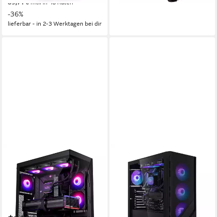
89,71 €
mtl. in 48 Raten
-36%
lieferbar - in 2-3 Werktagen bei dir
MEINPC
AURUMPC
AMD Ryzen 9 mit RTX 5080
R7 9800X3D mit RTX5080
16GB Gaming-PC
16GB und 32GB DDR5 RAM
Gaming-PC
AMD Ryzen 9
Prozessor
RTX 5080 16,00 GB
Grafikkarte
AMD Ryzen 7
Prozessor
1000 GB
Speicherkapazität
GeForce RTX 5080 16 GB
Grafikkarte