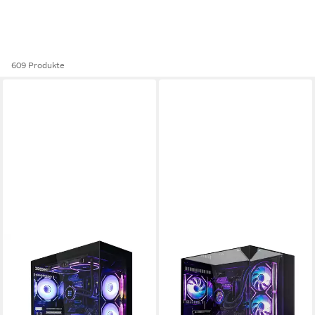
609 Produkte
SYSTEMTREFF
SYSTEMTREFF
Intel Core i9-12900K mit
AMD Ryzen 9 9950X3D mit
AMD Radeon RX 9070 XT
AMD Radeon RX 9070 XT
16GB Gaming-PC
16GB Gaming-PC