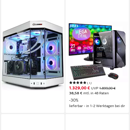
KIEBEL
GAMEMAX
Poseidon Ultra Gaming-PC
MegaDeal Striker 2808 AMD
Ryzen 7 5700X 32GB 1TB
RTX 5090 32 GB
Grafikkarte
2000 GB
Speicherkapazität
SSD RTX 5060Ti Gaming-PC-
7.399,00 €
Komplettsystem
214,81 €
mtl. in 48 Raten
27 Zoll
Bildschirmdiagonale
lieferbar - in 5-6 Werktagen bei dir
AMD Ryzen 7
Prozessor
RTX 5060 Ti 8 GB
Grafikkarte
Produktdatenblatt
(1)
1.329,00 €
UVP
1.899,00 €
38,58 €
mtl. in 48 Raten
-30%
lieferbar - in 1-2 Werktagen bei dir