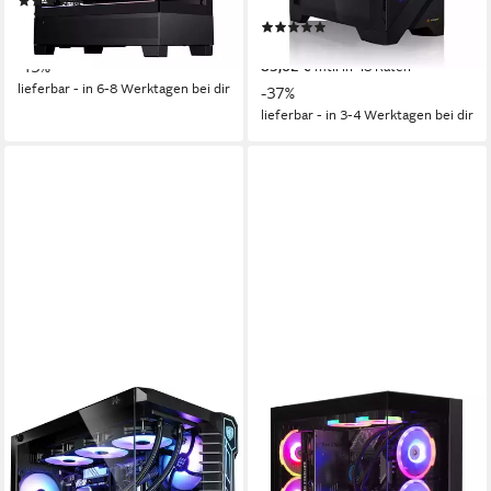
1000 GB
Speicherkapazität
(3)
ab 2.599,00 €
UVP
2.999,00 €
(1)
75,46 €
mtl. in 48 Raten
2.949,00 €
UVP
4.649,00 €
-13%
85,62 €
mtl. in 48 Raten
lieferbar - in 6-8 Werktagen bei dir
-37%
lieferbar - in 3-4 Werktagen bei dir
KIEBEL
CAPTIVA
Panorama XL IX Gaming-PC
Ultimate Gaming R10-3717
PC
AMD Ryzen 9
Prozessor
RTX 5090 32 GB
Grafikkarte