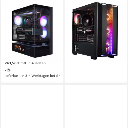
COUGAR
CAPTIVA
CFV235 Vision BK 8079
Ultimate Gaming R90-968 PC
AMD Ryzen 9 9950X3D
AMD Ryzen 5
Prozessor
GeForce® RTX™ 5090 32 GB
Grafikkarte
32GB DDR5 2TB SSD RTX
32 GB DDR5
Arbeitsspeicher
5090 Gaming-PC
5.565,00 €
UVP
5.999,00 €
AMD Ryzen 9
Prozessor
161,57 €
mtl. in 48 Raten
RTX 5090 32 GB
Grafikkarte
-7%
32 GB DDR5
Arbeitsspeicher
lieferbar - in 2-3 Werktagen bei dir
8.389,00 €
UVP
8.499,00 €
243,56 €
mtl. in 48 Raten
-1%
lieferbar - in 3-4 Werktagen bei dir