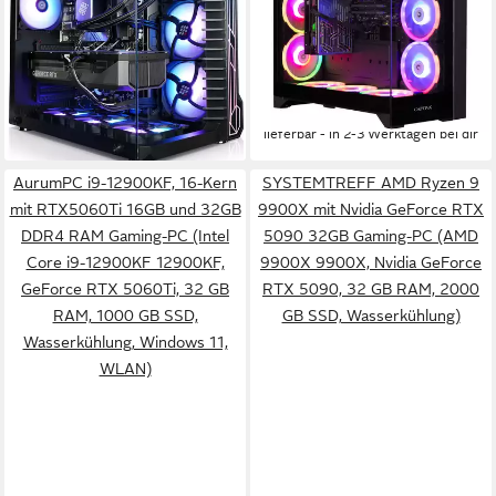
AMD Ryzen 7
Prozessor
2000 GB
Speicherkapazität
GeForce® RTX™ 5090 32 GB
Grafikkarte
32 GB DDR5
Arbeitsspeicher
6.999,00 €
203,20 €
mtl. in 48 Raten
6.702,00 €
UVP
7.199,00 €
lieferbar - in 5-6 Werktagen bei dir
194,58 €
mtl. in 48 Raten
-7%
lieferbar - in 2-3 Werktagen bei dir
AurumPC i9-12900KF, 16-Kern
SYSTEMTREFF AMD Ryzen 9
mit RTX5060Ti 16GB und 32GB
9900X mit Nvidia GeForce RTX
DDR4 RAM Gaming-PC (Intel
5090 32GB Gaming-PC (AMD
Core i9-12900KF 12900KF,
9900X 9900X, Nvidia GeForce
GeForce RTX 5060Ti, 32 GB
RTX 5090, 32 GB RAM, 2000
RAM, 1000 GB SSD,
GB SSD, Wasserkühlung)
Wasserkühlung, Windows 11,
WLAN)