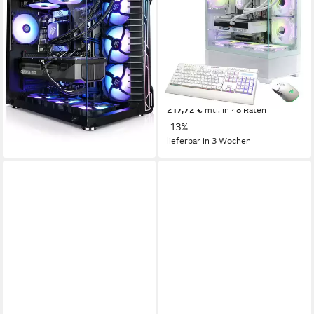
9950X3D RTX 5090 64GB
Intel Core i9
Prozessor
RTX 5090 32 GB
Grafikkarte
DDR5 2TB SSD Gaming-PC
4000 GB
Speicherkapazität
AMD Ryzen 9
Prozessor
7.399,00 €
RTX 5090 32 GB
Grafikkarte
214,81 €
mtl. in 48 Raten
64 GB DDR5
Arbeitsspeicher
lieferbar - in 5-6 Werktagen bei dir
7.499,00 €
UVP
8.599,00 €
nur bis Dienstag
217,72 €
mtl. in 48 Raten
-13%
lieferbar in 3 Wochen