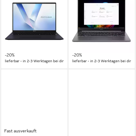
Vivobook 16 - 16" WUXGA -
TravelMate X4 - 14" WUXGA -
Intel Core Ultra 7 255H
Intel Core Ultra 7 258V
Notebook
Business-Notebook
16 Zoll
Bildschirmdiagonale
14 Zoll
Bildschirmdiagonale
Intel® Core™ Ultra 7
Prozessor
Intel® Core™ Ultra 7
Prozessor
Arc™ 140T
Grafikkarte
Arc™ 140V
Grafikkarte
ab 779,00 €
ab 2.409,00 €
979,00 €
3.019,00 €
22,62 €
mtl. in 48 Raten
69,94 €
mtl. in 48 Raten
-20%
-20%
lieferbar - in 2-3 Werktagen bei dir
lieferbar - in 2-3 Werktagen bei dir
Fast ausverkauft