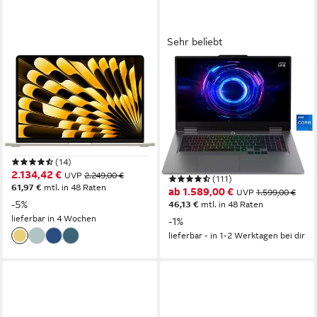
Sehr beliebt
APPLE
LENOVO
15-inch MacBook Air
LOQ 17IRX10 RTX
Notebook
5050/5060/5070 Gaming-
Notebook
15,3 Zoll
Bildschirmdiagonale
Apple M5
Prozessor
17,3 Zoll
Bildschirmdiagonale
10-Core GPU
Grafikkarte
Intel Core i7
Prozessor
GeForce RTX 5060
Grafikkarte
(14)
2.134,42 €
UVP
2.249,00 €
(111)
61,97 €
mtl. in 48 Raten
ab 1.589,00 €
UVP
1.599,00 €
-5%
46,13 €
mtl. in 48 Raten
lieferbar in 4 Wochen
-1%
lieferbar - in 1-2 Werktagen bei dir