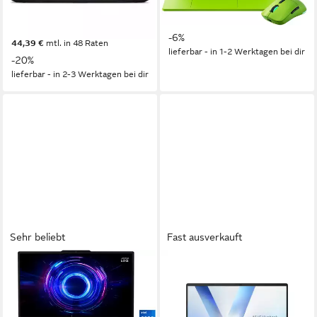
Intel® Core™ i7
Prozessor
ab 1.599,00 €
UVP
1.699,00 €
GeForce RTX™ 5070
Grafikkarte
46,42 €
mtl. in 48 Raten
ab 1.529,00 €
1.919,00 €
-6%
44,39 €
mtl. in 48 Raten
lieferbar - in 1-2 Werktagen bei dir
-20%
lieferbar - in 2-3 Werktagen bei dir
Sehr beliebt
Fast ausverkauft
LENOVO
ASUS
LOQ 17IRX10 RTX
Vivobook 16 - 16" WUXGA -
5050/5060/5070 Gaming-
Intel Core Ultra 7 255H
Notebook
Notebook