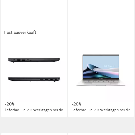
Fast ausverkauft
ASUS
ASUS
ExpertBook B5 - 14" WQXGA
Zenbook 14 - 14" WUXGA -
- Intel Core Ultra 7 255H
Intel Core Ultra 7 255H
Business-Notebook
Business-Notebook
14 Zoll
Bildschirmdiagonale
14 Zoll
Bildschirmdiagonale
Intel® Core™ Ultra 7
Prozessor
Intel® Core™ Ultra 7
Prozessor
Arc™ 140T
Grafikkarte
Arc™ 140T
Grafikkarte
ab 2.719,00 €
ab 1.689,00 €
3.399,00 €
2.119,00 €
78,94 €
mtl. in 48 Raten
49,04 €
mtl. in 48 Raten
-20%
-20%
lieferbar - in 2-3 Werktagen bei dir
lieferbar - in 2-3 Werktagen bei dir