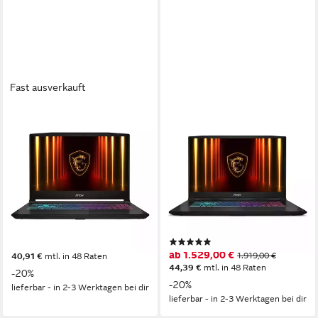
Fast ausverkauft
MSI
MSI
Katana 15 HX - 15,6" WQHD -
Katana 17 HX - 17,3" WQHD -
Intel Core i7 14650HX -
Intel Core i7 14650HX -
GeForce RTX 5070 Gaming-
GeForce RTX 5070 Gaming-
Notebook
Notebook
15,6 Zoll
Bildschirmdiagonale
17,3 Zoll
Bildschirmdiagonale
Intel® Core™ i7
Prozessor
Intel® Core™ i7
Prozessor
GeForce RTX™ 5070
Grafikkarte
GeForce RTX™ 5070
Grafikkarte
(1)
ab 1.409,00 €
1.769,00 €
ab 1.529,00 €
1.919,00 €
40,91 €
mtl. in 48 Raten
44,39 €
mtl. in 48 Raten
-20%
-20%
lieferbar - in 2-3 Werktagen bei dir
lieferbar - in 2-3 Werktagen bei dir