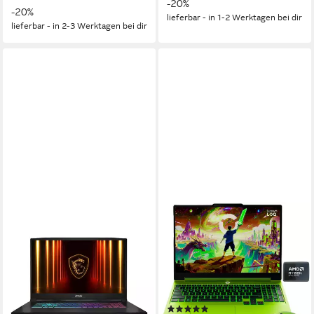
-20%
-20%
lieferbar - in 1-2 Werktagen bei dir
lieferbar - in 2-3 Werktagen bei dir
MSI
LENOVO
Katana 17 HX - 17,3" WQHD -
LOQ 15AHP11 Limited Green
Intel Core i7 14650HX -
Edition Gaming-Notebook
GeForce RTX 5070 Gaming-
15,3 Zoll
Bildschirmdiagonale
AMD Ryzen 7
Prozessor
Notebook
GeForce RTX 5060
Grafikkarte
17,3 Zoll
Bildschirmdiagonale
(1)