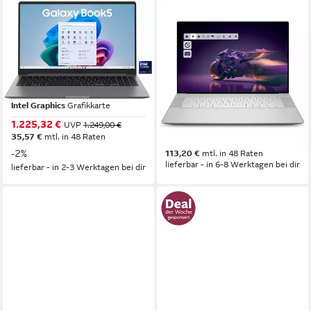
SAMSUNG
DELL
Galaxy Book5 (NP750X) 15,6''
Premium 16 OLED Touch
Ultra 7 16GB/512GB
Laptop Core Ultra 7 RTX
Notebook
5060 1TB SSD Win 11 Pro
Business-Notebook
15,6 Zoll
Bildschirmdiagonale
Intel Ultra 7
Prozessor
16,3 Zoll
Bildschirmdiagonale
Intel Graphics
Grafikkarte
Intel Core Ultra 7
Prozessor
NVIDIA GeForce RTX 5060 (8GB)
Gr
1.225,32 €
UVP
1.249,00 €
35,57 €
mtl. in 48 Raten
3.899,00 €
-2%
113,20 €
mtl. in 48 Raten
lieferbar - in 6-8 Werktagen bei dir
lieferbar - in 2-3 Werktagen bei dir