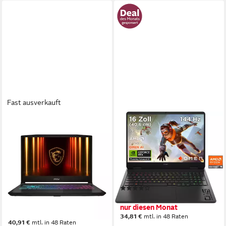
Fast ausverkauft
MSI
HP
Katana 15 HX - 15,6" WQHD -
OMEN 16-ap0286ng Gaming-
Intel Core i7 14650HX -
Notebook
GeForce RTX 5070 Gaming-
16 Zoll
Bildschirmdiagonale
AMD Ryzen 9
Prozessor
Notebook
GeForce RTX 5060
Grafikkarte
15,6 Zoll
Bildschirmdiagonale
(7)
Intel® Core™ i7
Prozessor
1.199,00 €
UVP
1.499,00 €
GeForce RTX™ 5070
Grafikkarte
nur diesen Monat
ab 1.409,00 €
1.769,00 €
34,81 €
mtl. in 48 Raten
40,91 €
mtl. in 48 Raten