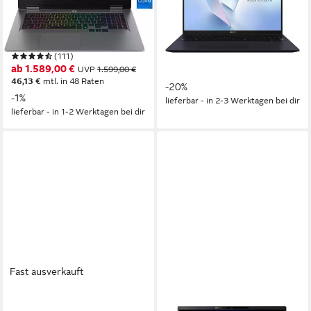
17,3 Zoll
Bildschirmdiagonale
16 Zoll
Bildschirmdiagonale
Intel Core i7
Prozessor
Intel® Core™ Ultra 7
Prozessor
GeForce RTX 5060
Grafikkarte
Arc™ 140T
Grafikkarte
(111)
ab 829,00 €
1.039,00 €
ab 1.589,00 €
UVP
1.599,00 €
24,07 €
mtl. in 48 Raten
46,13 €
mtl. in 48 Raten
-20%
-1%
lieferbar - in 2-3 Werktagen bei dir
lieferbar - in 1-2 Werktagen bei dir
Fast ausverkauft
ASUS
ACER