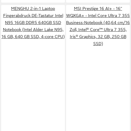
MENGHU 2-in-1 Laptop
MSI Prestige 16 AI+ - 16"
Fingerabdruck DE-Tastatur Intel
WQXGA+ - Intel Core Ultra 7 355
N95 16GB DDR5 640GB SSD
Business-Notebook (40,64 cm/16
Notebook (Intel Alder Lake N95,
Zoll, Intel® Core™ Ultra 7 355,
16 GB, 640 GB SSD, 4-core CPU)
Iris® Graphics, 32 GB, 250 GB
SSD)