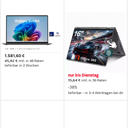
SAMSUNG
MENGHU
Galaxy Book6 NP760V
Convertible Laptop 16 Zoll
Notebook
16GB LPDDR5 640GB SSD
Fingerabdrucksensor
16 Zoll
Bildschirmdiagonale
Intel Core Ultra 7
Prozessor
Notebook
16 GB
Arbeitsspeicher
16 Zoll
Bildschirmdiagonale
1.581,60 €
16 GB
Arbeitsspeicher
45,92 €
mtl. in 48 Raten
640 GB
Speicherkapazität
lieferbar in 2 Wochen
435,99 €
UVP
699,99 €
nur bis Dienstag
15,64 €
mtl. in 36 Raten
-38%
lieferbar - in 3-4 Werktagen bei dir