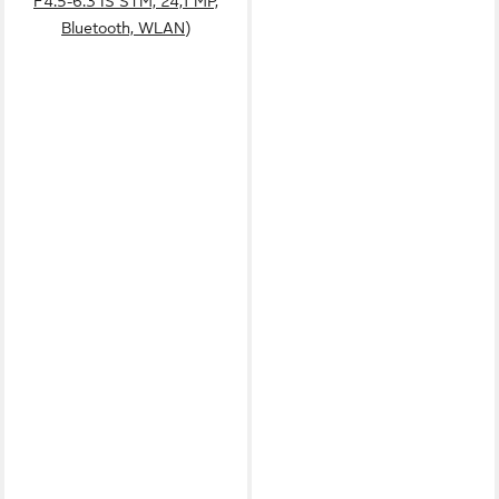
F4.5-6.3 IS STM, 24,1 MP,
Bluetooth, WLAN)