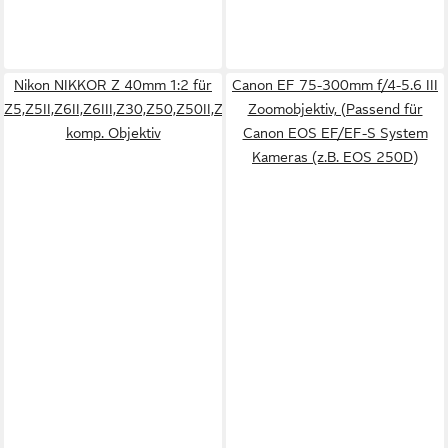
Nikon NIKKOR Z 40mm 1:2 für
Canon EF 75-300mm f/4-5.6 III
Z5,Z5II,Z6II,Z6III,Z30,Z50,Z50II,Zfc&Zf
Zoomobjektiv, (Passend für
komp. Objektiv
Canon EOS EF/EF-S System
Kameras (z.B. EOS 250D)