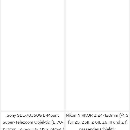
Sony SEL-70350G E-Mount
Nikon NIKKOR Z 24-120mm f/4 S
Super-Telezoom Objektiv, (E 70-
für Z5, Z5II, Z 6II, Z6 III und Z f
350mm F4.5-6.3 G, OSS, APS-C)
passendes Objektiv