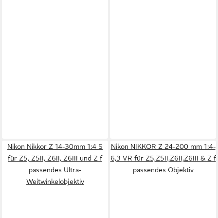
Nikon Nikkor Z 14-30mm 1:4 S
Nikon NIKKOR Z 24-200 mm 1:4-
für Z5, Z5II, Z6II, Z6III und Z f
6,3 VR für Z5,Z5II,Z6II,Z6III & Z f
passendes Ultra-
passendes Objektiv
Weitwinkelobjektiv