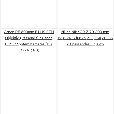
Canon RF 800mm F11 IS STM
Nikon NIKKOR Z 70-200 mm
Objektiv, (Passend für Canon
1:2,8 VR S für Z5,Z5II,Z6II,Z6III &
EOS R System Kameras (z.B.
Z f passendes Objektiv
EOS RP, R8)