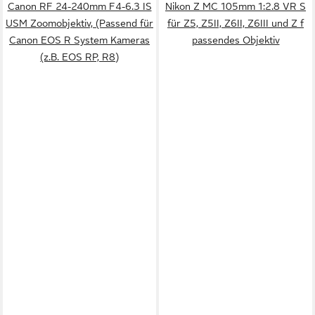
Canon RF 24-240mm F4-6.3 IS
Nikon Z MC 105mm 1:2.8 VR S
USM Zoomobjektiv, (Passend für
für Z5, Z5II, Z6II, Z6III und Z f
Canon EOS R System Kameras
passendes Objektiv
(z.B. EOS RP, R8)