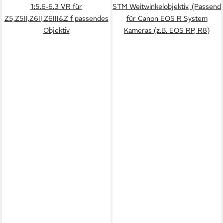
1:5.6-6.3 VR für
STM Weitwinkelobjektiv, (Passend
Z5,Z5II,Z6II,Z6III&Z f passendes
für Canon EOS R System
Objektiv
Kameras (z.B. EOS RP, R8)