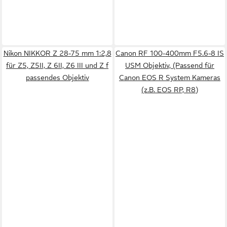
Nikon NIKKOR Z 28-75 mm 1:2,8
Canon RF 100-400mm F5.6-8 IS
für Z5, Z5II, Z 6II, Z6 III und Z f
USM Objektiv, (Passend für
passendes Objektiv
Canon EOS R System Kameras
(z.B. EOS RP, R8)