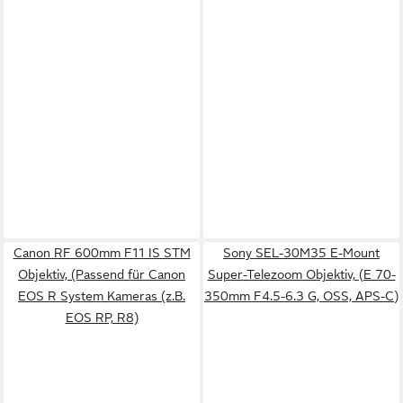
Canon RF 600mm F11 IS STM
Sony SEL-30M35 E-Mount
Objektiv, (Passend für Canon
Super-Telezoom Objektiv, (E 70-
EOS R System Kameras (z.B.
350mm F4.5-6.3 G, OSS, APS-C)
EOS RP, R8)