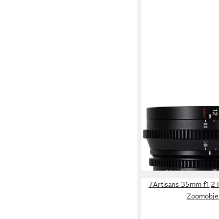
7ARTISANS
12mm T2.9 Fuji X-Mo
Zoomobjektiv
399,00 €
19,82 €
mtl. in 24 Raten
in 4-5 Werktagen bei dir
7Artisans 35mm f1,2 
Zoomobjek