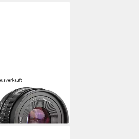
ausverkauft
ISANS
 f1,8 Sony E-Mount
objektiv
0 €
 Werktagen bei dir