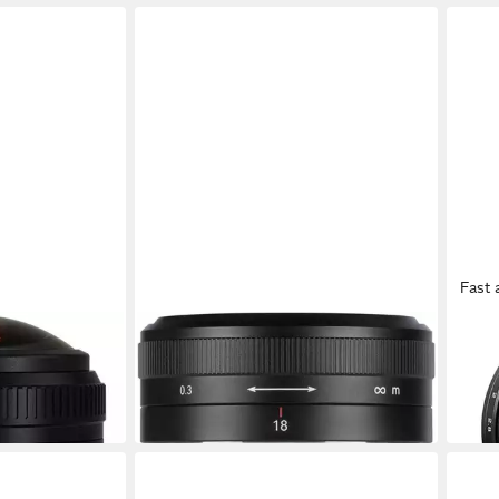
Fast 
7ARTISANS
7ART
T Zoomobjektiv
18mm f5,6 FF Nikon Z Vollformat
50mm
Zoomobjektiv
Zoom
99,00 €
85,0
in 4-5 Werktagen bei dir
in 4-5