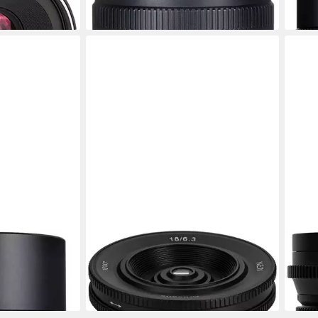
in 4-5 Werktagen bei dir
15,07
in 4-5
7ARTISANS
7ART
Zoomobjektiv
18mm f6,3 II Sony E Zoomobjektiv
12mm
79,00 €
399,
in 4-5 Werktagen bei dir
19,82
in 4-5