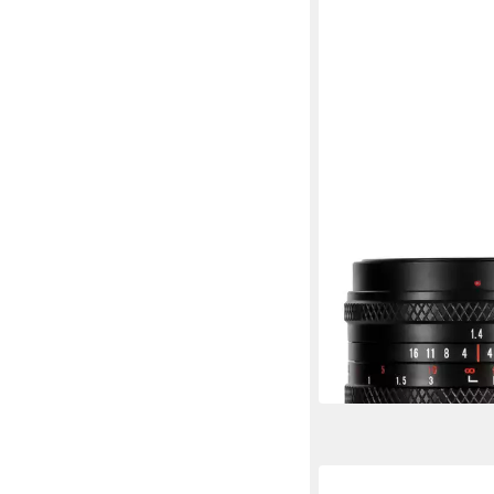
7ARTISANS
50mm f1,4 Tilt Shift 
Zoomobjektiv
239,00 €
21,83 €
mtl. in 12 Raten
in 4-5 Werktagen bei dir