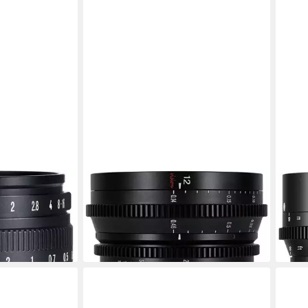
7ARTISANS
7ART
mobjektiv
12mm T2.9 Canon RF Zoomobjektiv
Spec
399,00 €
Obje
19,82 €
mtl. in 24 Raten
479,
in 4-5 Werktagen bei dir
17,19 
in 4-5