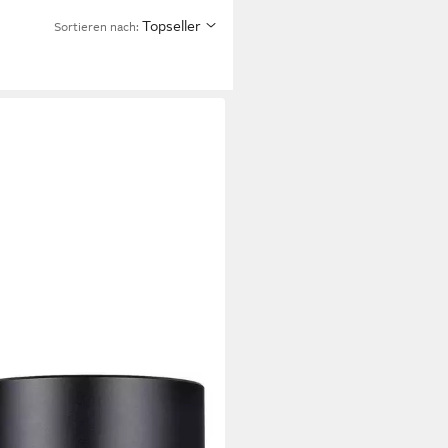
Topseller
Sortieren nach:
ISANS
 f0,95 Canon RF Zoomobjektiv
00 €