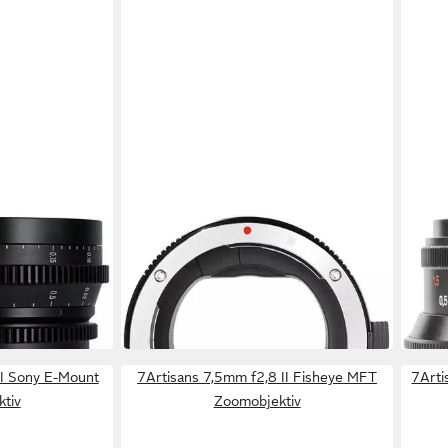
7ARTISANS
7ART
unt
Autofokusadapter Canon EF an
35mm 
Canon RF Zoomobjektiv
Zoom
69,00 €
169,
in 4-5 Werktagen bei dir
15,43
in 4-5
II Sony E-Mount
7Artisans 7,5mm f2,8 II Fisheye MFT
7Arti
tiv
Zoomobjektiv