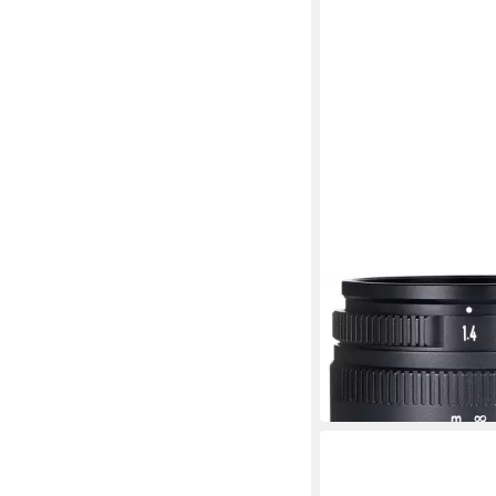
7ARTISANS
35mm f1,4 Fuji X Zoo
89,00 €
in 4-5 Werktagen bei dir