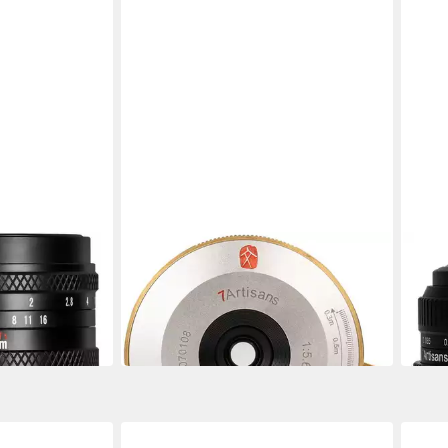
7ARTISANS
7ART
Sony E
35mm f5,6 WEN Pancake Leica M
4mm 
silber Zoomobjektiv
Zoom
199,00 €
179,
18,17 €
mtl. in 12 Raten
16,35
in 4-5 Werktagen bei dir
in 4-5