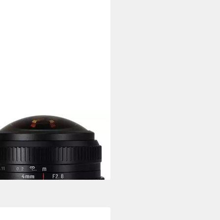
ISANS
f2,8 Fisheye Sony E
objektiv
00 €
 €
mtl. in 12 Raten
 Werktagen bei dir