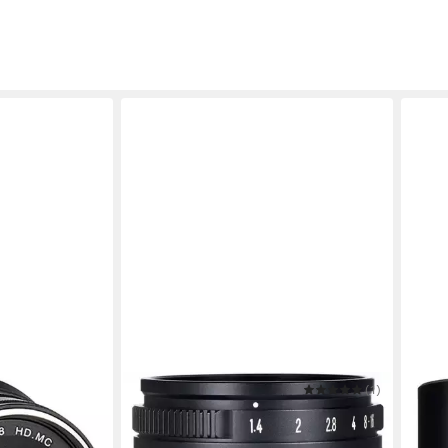
7ARTISANS
(1)
7ART
nt
35mm f1,4 Nikon Z Zoomobjektiv
25mm
89,00 €
519,