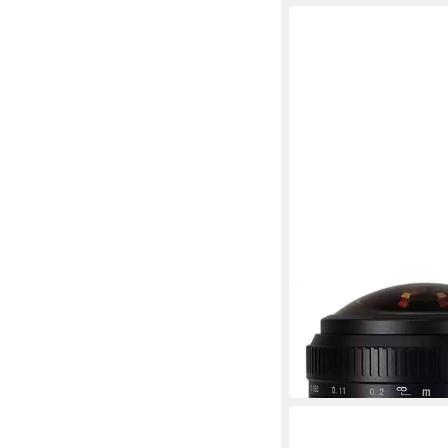
7ARTISANS
4mm f2,8 Fisheye MF
179,00 €
16,35 €
mtl. in 12 Raten
in 4-5 Werktagen bei dir