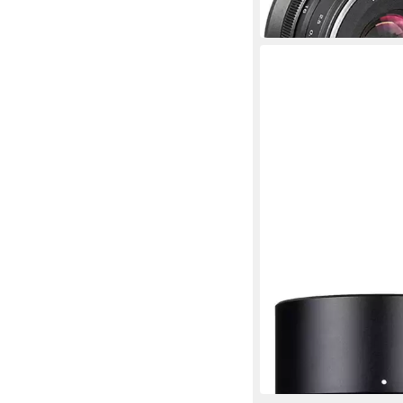
89,00 €
in 4-5 Werktagen bei dir
7ARTISANS
25mm f0,95 Nikon Z 
399,00 €
19,82 €
mtl. in 24 Raten
in 4-5 Werktagen bei dir