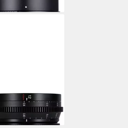
 €
mtl. in 48 Raten
 Werktagen bei dir
ISANS
 T2.9 L-Mount Zoomobjektiv
00 €
 €
mtl. in 24 Raten
 Werktagen bei dir