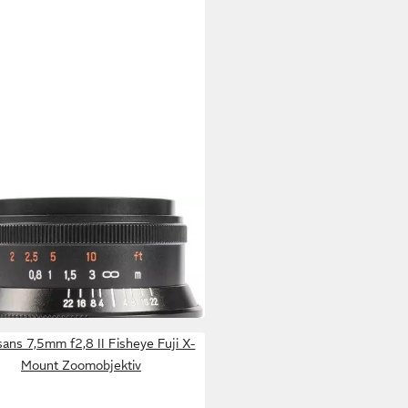
ISANS
f1,2 II Fuji X-Mount
objektiv
00 €
 €
mtl. in 12 Raten
 Werktagen bei dir
sans 7,5mm f2,8 II Fisheye Fuji X-
Mount Zoomobjektiv