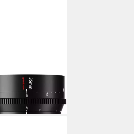
ISANS
trum 35mm T2.0 Nikon Z
ktiv
00 €
€
mtl. in 36 Raten
 Werktagen bei dir