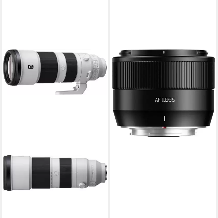
TTARTISAN
AF 35mm f1,8 II für Fuji X
schwarz Objektiv
159,00 €
14,52 €
mtl. in 12 Raten
lieferbar - in 4-5 Werktagen bei dir