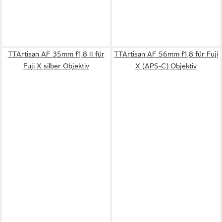
TTArtisan AF 35mm f1,8 II für
TTArtisan AF 56mm f1,8 für Fuji
Fuji X silber Objektiv
X (APS-C) Objektiv