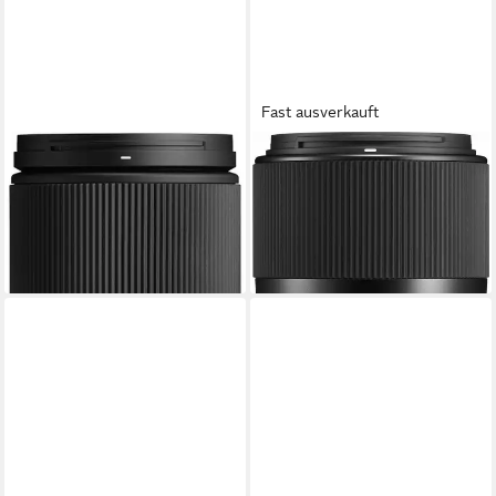
Fast ausverkauft
SIGMA
SIGMA
16-300mm f3,5-6,7 DC OS
30mm f1,4 DC DN Canon EF-
(C) Sony E Objektiv
M Objektiv
729,00 €
369,00 €
21,16 €
mtl. in 48 Raten
18,33 €
mtl. in 24 Raten
lieferbar - in 4-5 Werktagen bei dir
lieferbar - in 4-5 Werktagen bei dir