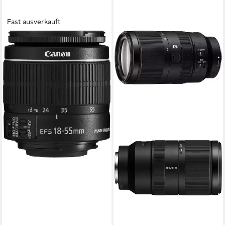
Fast ausverkauft
CANON
EF-S 18-55mm f/3.5-5.6 IS II
Zoomobjektiv
18 bis 55 mm
Brennweite
f/3.5-5.6
Lichtstärke
200 g
Gewicht
(4)
ab 195,00 €
17,81 €
mtl. in 12 Raten
lieferbar - in 2-3 Werktagen bei dir