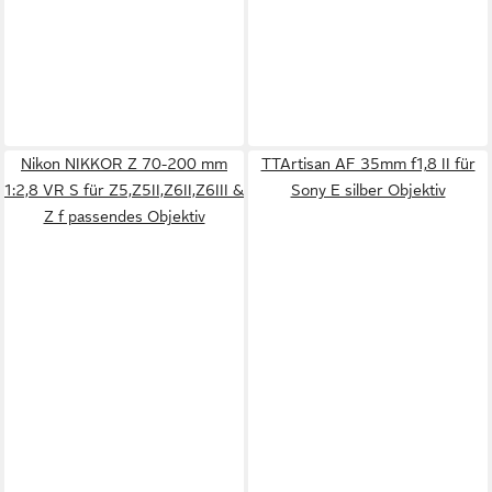
Nikon NIKKOR Z 70-200 mm
TTArtisan AF 35mm f1,8 II für
1:2,8 VR S für Z5,Z5II,Z6II,Z6III &
Sony E silber Objektiv
Z f passendes Objektiv