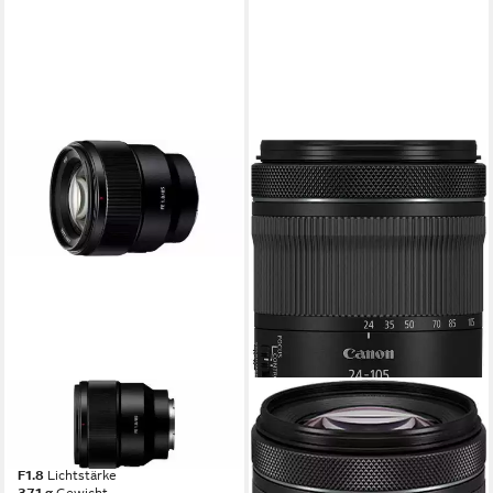
SONY
SEL85F18 Objektiv
85 bis 85 mm
Brennweite
F1.8
Lichtstärke