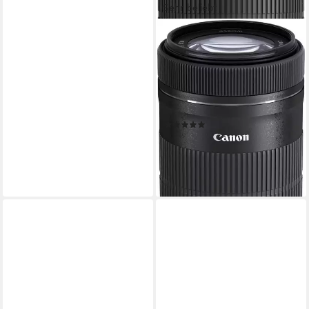
Sehr beliebt
CANON
EF-S 55-250mm f/4-5.6 IS
STM Zoomobjektiv
55 bis 250 mm
Brennweite
f/4-5.6
Lichtstärke
375 g
Gewicht
(46)
306,45 €
UVP
349,00 €
15,22 €
mtl. in 24 Raten
-12%
lieferbar - in 2-3 Werktagen bei dir