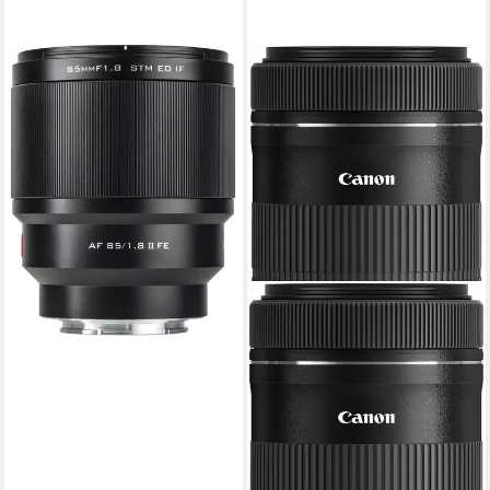
VILTROX
FE 85mm f1,8 AF II Sony E-
Mount Objektiv
379,00 €
18,82 €
mtl. in 24 Raten
lieferbar - in 4-5 Werktagen bei dir