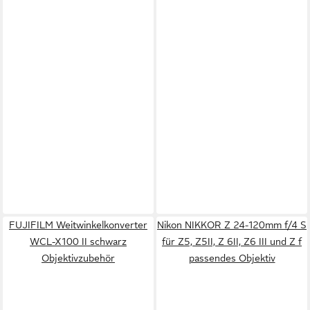
FUJIFILM Weitwinkelkonverter
Nikon NIKKOR Z 24-120mm f/4 S
WCL-X100 II schwarz
für Z5, Z5II, Z 6II, Z6 III und Z f
Objektivzubehör
passendes Objektiv