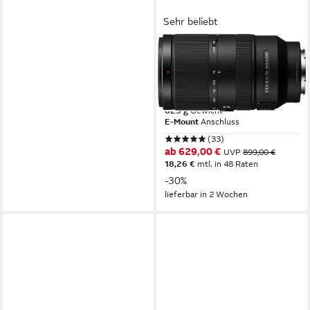
Sehr beliebt
SONY
SEL-70350G E-Mount Super-
Telezoom Objektiv
70 bis 350 mm
Brennweite
625 g
Gewicht
E-Mount
Anschluss
(33)
ab 629,00 €
UVP
899,00 €
18,26 €
mtl. in 48 Raten
-30%
lieferbar in 2 Wochen