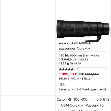
NIKON
NIKKOR Z 180-600mm 1:5.6-
6.3 VR für
Z5,Z5II,Z6II,Z6III&Z f
passendes Objektiv
180 bis 600 mm
Brennweite
1:5.6-6.3
Lichtstärke
1955 g
Gewicht
(4)
1.899,20 €
UVP
1.999,00 €
55,14 €
mtl. in 48 Raten
-5%
lieferbar - in 2-3 Werktagen bei dir
Canon RF 100-400mm F5.6-8 IS
USM Objektiv, (Passend für