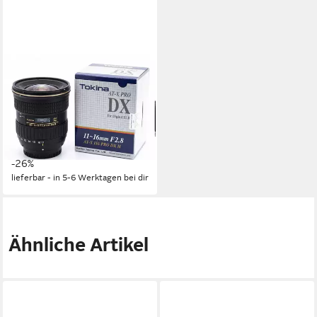
TOKINA
AT-X 11-16mm f/2,8 Pro DX II
Ultraweitwinkelzoom-Objektiv
für Canon Zoomobjektiv
479,00 €
UVP
649,00 €
17,19 €
mtl. in 36 Raten
-26%
lieferbar - in 5-6 Werktagen bei dir
Ähnliche Artikel