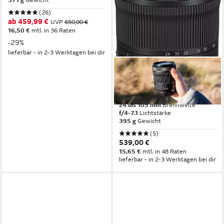
371 g
Gewicht
(26)
ab 459,99 €
UVP
650,00 €
16,50 €
mtl. in 36 Raten
-29%
lieferbar - in 2-3 Werktagen bei dir
CANON
RF 24-105mm F4-7.1 IS STM
Objektiv
24 bis 105 mm
Brennweite
f/4-7.1
Lichtstärke
395 g
Gewicht
(5)
539,00 €
15,65 €
mtl. in 48 Raten
lieferbar - in 2-3 Werktagen bei dir