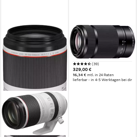
SONY
SEL-55210 Teleobjektiv
55 bis 210 mm
Brennweite
F4,5-6,3
Lichtstärke
345 g
Gewicht
(39)
329,00 €
16,34 €
mtl. in 24 Raten
lieferbar - in 4-5 Werktagen bei dir