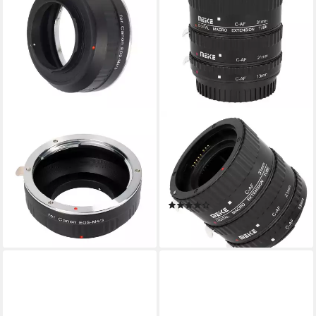
AYEX
MEIKE
Objektivadapter Canon EF-
AF Automatik Makro
Objektiv an Micro FourThirds
Zwischenringe für Canon
Objektiveadapter
EOS MK-C-AF1-B
19,90 €
Makroobjektiv
lieferbar - in 3-4 Werktagen bei dir
(1)
30,85 €
lieferbar - in 3-4 Werktagen bei dir