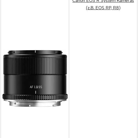
Canon EOS R System Kameras
(z.B. EOS RP, R8)
TTARTISAN
AF 35mm f1,8 II Nikon Z
schwarz Objektiv
159,00 €
14,52 €
mtl. in 12 Raten
lieferbar - in 4-5 Werktagen bei dir