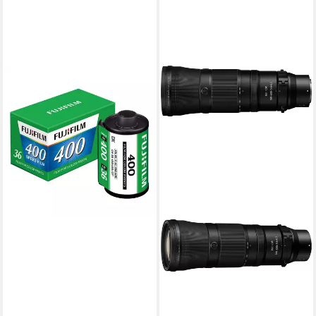
FUJIFILM
Farbnegativfilm 400 135/36
Farbnegativ, Kleinbildfilm
14,99 €
lieferbar - in 4-5 Werktagen bei dir