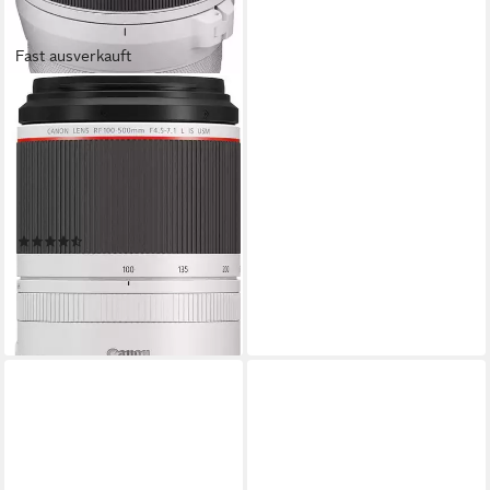
Fast ausverkauft
CANON
RF 100-500MM F4.5-7.1 L IS
USM Objektiv
100 bis 500 mm
Brennweite
f/4,5-7,1
Lichtstärke
1530 g
Gewicht
(3)
3.256,71 €
UVP
3.299,00 €
94,55 €
mtl. in 48 Raten
-1%
lieferbar - in 2-3 Werktagen bei dir