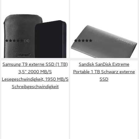
INTENSO
INTENSO
Intenso Memory Drive 2,5"
Intenso Portable SSD
USB 3.0 1 TB, Festplatte
Premium 128 GB, (USB-A 3.2
externe HDD-Festplatte
externe SSD
(4)
(1)
ab 96,19 €
ab 47,94 €
in 3-4 Werktagen bei dir
in 3-4 Werktagen bei dir
Samsung T9 externe SSD (1 TB)
Sandisk SanDisk Extreme
3,5" 2000 MB/S
Portable 1 TB Schwarz externe
Lesegeschwindigkeit, 1950 MB/S
SSD
Schreibgeschwindigkeit