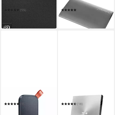
HDD-Festplatte
3823450 externe SSD
(55)
(1)
ab 199,00 €
ab 72,50 €
18,17 €
mtl. in 12 Raten
in 2-3 Werktagen bei dir
in 2-3 Werktagen bei dir
SANDISK
ASUS
SSD Portable SSD-Festplatte
Zen Drive 2 DVD-Brenner
(1)
(18)
ab 159,99 €
ab 58,38 €
14,61 €
mtl. in 12 Raten
in 3-4 Werktagen bei dir