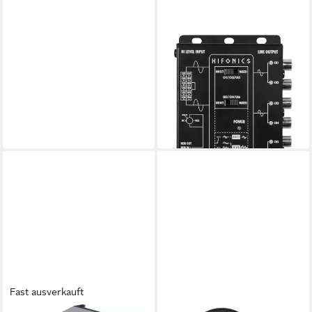
HIFONICS
HF-SC 6 6-Kanal Signal
Konverter / High-Low
Wandler Vollverstärker
79,00 €
UVP
89,00 €
-11%
lieferbar - in 2-3 Werktagen bei dir
Fast ausverkauft