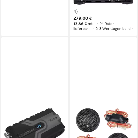
Endverstärker (Anzahl Kanäle:
4)
279,00 €
13,86 €
mtl. in 24 Raten
lieferbar - in 2-3 Werktagen bei dir
HIFONICS
Hifonics TITAN TRX6.2T
Hochtöner/Tweeter 25 mm
(1) Verstärker