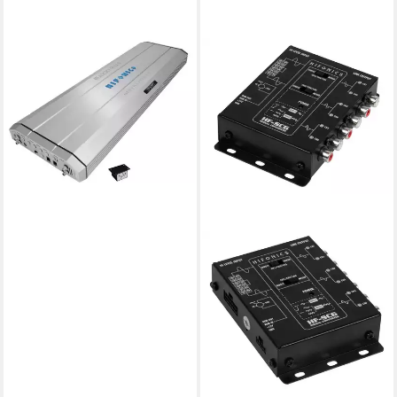
HIFONICS
MAXXIMUS Digital 2 Kanal
Endstufe GEN-X4 Verstärker
1.299,00 €
37,71 €
mtl. in 48 Raten
lieferbar - in 2-3 Werktagen bei dir