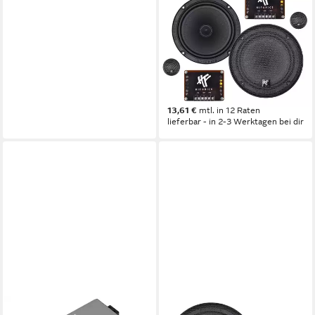
Titan TRX6.2C, 16,5 cm (6,5)
2-Wege Komponenten-
System Auto-Lautsprecher
100 W
Gesamtleistung
0 kg
Gewicht
149,00 €
13,61 €
mtl. in 12 Raten
lieferbar - in 2-3 Werktagen bei dir
HIFONICS