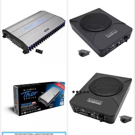
HIFONICS
Aktiv Subwoofer VRX-1000A
Subwoofer
(1)
ab 174,99 €
UVP
219,00 €
15,98 €
mtl. in 12 Raten
-20%
lieferbar - in 2-3 Werktagen bei dir