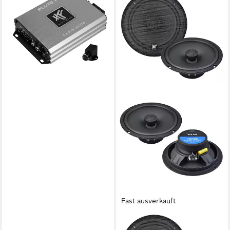
Hifonics PLUTO I Mono
Verstärker mit EPS
Verstärker
149,00 €
13,61 €
mtl. in 12 Raten
lieferbar - in 2-3 Werktagen bei dir
Fast ausverkauft
HIFONICS