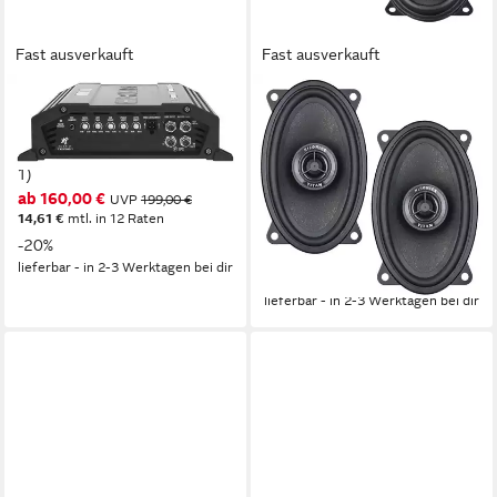
Fast ausverkauft
Fast ausverkauft
HIFONICS
HIFONICS
TITAN EVO TXE1500/1
Titan TRX462 10 x 15 cm (4
Endverstärker (Anzahl Kanäle:
x 6) 2-Wege Koaxial-
1)
Lautsprecher Auto-
ab 160,00 €
UVP
199,00 €
Lautsprecher
14,61 €
mtl. in 12 Raten
70 W
Gesamtleistung
-20%
0,6 kg
Gewicht
lieferbar - in 2-3 Werktagen bei dir
59,00 €
lieferbar - in 2-3 Werktagen bei dir