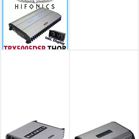
HIFONICS
Audioverstärker (Anzahl
Kanäle: 5, Mit 125 W und
LED)
438,99 €
15,75 €
mtl. in 36 Raten
lieferbar - in 7-9 Werktagen bei dir