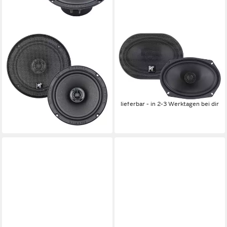
HIFONICS
HIFONICS
Titan TRX62 16,5 cm (6.5) 2-
Hifonics TITAN TRX692 2-
Wege Koaxial-Lautsprecher
Wege Koax Lautsprecher 16 x
Auto-Lautsprecher
23 cm (6x9) Verstärker
149,00 €
90 W
Gesamtleistung
13,61 €
mtl. in 12 Raten
0 kg
Gewicht
lieferbar - in 2-3 Werktagen bei dir
79,00 €
lieferbar - in 2-3 Werktagen bei dir