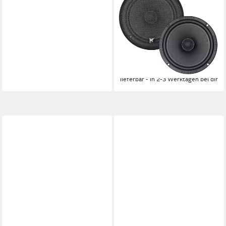
Titan TRX82 20 cm (8) 2-
Wege Koaxial-Lautsprecher
Auto-Lautsprecher
125 W
Gesamtleistung
0 kg
Gewicht
149,00 €
13,61 €
mtl. in 12 Raten
lieferbar - in 2-3 Werktagen bei dir