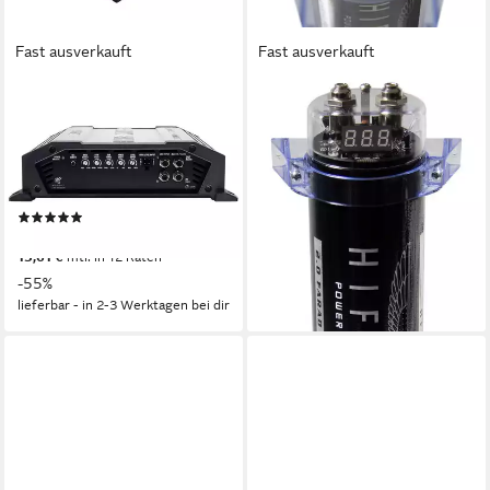
Fast ausverkauft
Fast ausverkauft
HIFONICS
HIFONICS
ZXE1500/1 Class D Mono
HFC2000, 2.0 Farad
Digital Verstärker Monoblock
Pufferkondensator
Endverstärker (Anzahl Kanäle:
Endverstärker
ab 79,00 €
1)
UVP
99,00 €
(1)
-20%
149,00 €
UVP
329,00 €
lieferbar - in 2-3 Werktagen bei dir
13,61 €
mtl. in 12 Raten
-55%
lieferbar - in 2-3 Werktagen bei dir