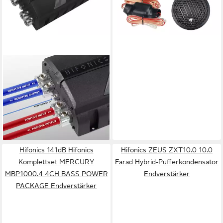
59,00 €
lieferbar - in 2-3 Werktagen bei dir
HIFONICS
5 Farad Hybrid
Pufferkondensator Auto-
Subwoofer
179,00 €
16,35 €
mtl. in 12 Raten
lieferbar - in 2-3 Werktagen bei dir
Hifonics 141dB Hifonics
Hifonics ZEUS ZXT10.0 10.0
Komplettset MERCURY
Farad Hybrid-Pufferkondensator
MBP1000.4 4CH BASS POWER
Endverstärker
PACKAGE Endverstärker