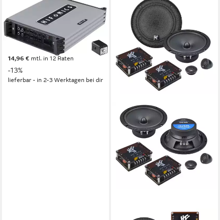
HIFONICS
MERCURY IV V2 Class A/B
Analog 4-Kanal Verstärker
Verstärker
ab 163,77 €
UVP
189,00 €
14,96 €
mtl. in 12 Raten
-13%
lieferbar - in 2-3 Werktagen bei dir
HIFONICS