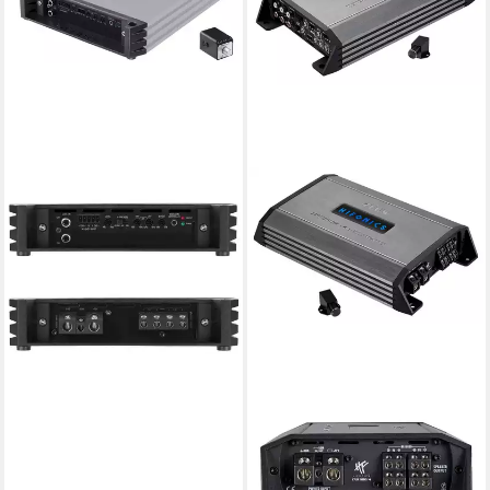
HIFONICS
HIFONICS 2-Kanal Verstärker
MERCURY 2 (v2) Verstärker
ab 153,28 €
UVP
169,00 €
14,00 €
mtl. in 12 Raten
-9%
lieferbar - in 2-3 Werktagen bei dir
HIFONICS
ZXR 900 4 4 Kanal Class-D
Verstärker Endstufe