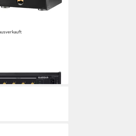
ausverkauft
0M-X Master Clock Generator
overstärker
9,00 €
 €
mtl. in 48 Raten
 Werktagen bei dir
er