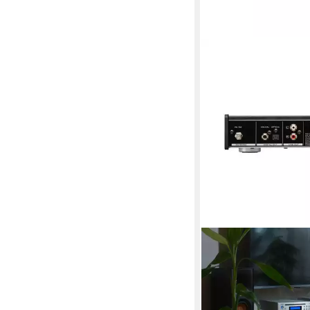
TEAC
PD-301DAB-X Digitalr
Akku (fest eingebaut)
Str
3.3 kg
Gewicht
399,00 €
19,82 €
mtl. in 24 Raten