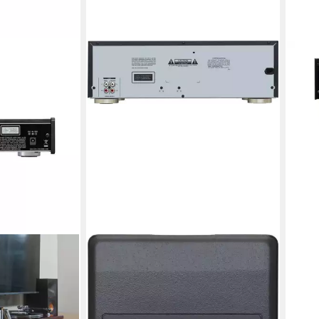
TEAC
W-12
610,
17,71
liefer
TEAC
adio (DAB)
AD-850-SE/ B Cassette Deck / CD-
Player (CD-Play­er) CD-Player
omversorgung
699,00 €
20,29 €
mtl. in 48 Raten
in 7-9 Werktagen bei dir