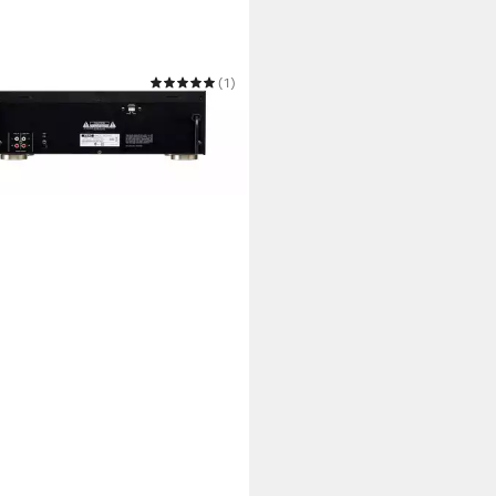
(1)
00 Tape Deck Kassetten Player
00 €
 €
mtl. in 48 Raten
bar in 2 Wochen