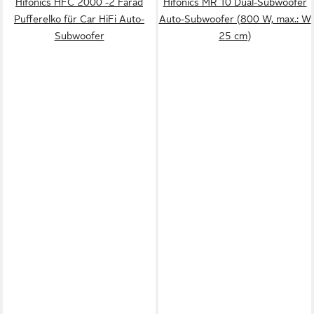
Hifonics HFC 2000 -2 Farad
Hifonics MR 10 Dual-Subwoofer
Pufferelko für Car HiFi Auto-
Auto-Subwoofer (800 W, max.: W
Subwoofer
25 cm)