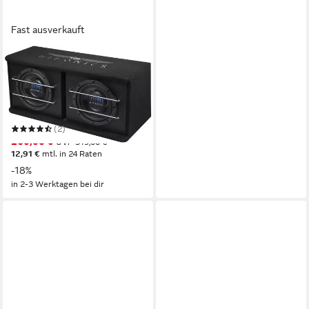
Fast ausverkauft
HIFONICS
TDA200R 2 x 20 cm (8)
Aktiv-Dual-Bassreflex
Subwoofer Auto-Subwoofer
300 W
Gesamtleistung
12,75 kg
Gewicht
(2)
260,00 €
UVP
319,00 €
12,91 €
mtl. in 24 Raten
-18%
in 2-3 Werktagen bei dir