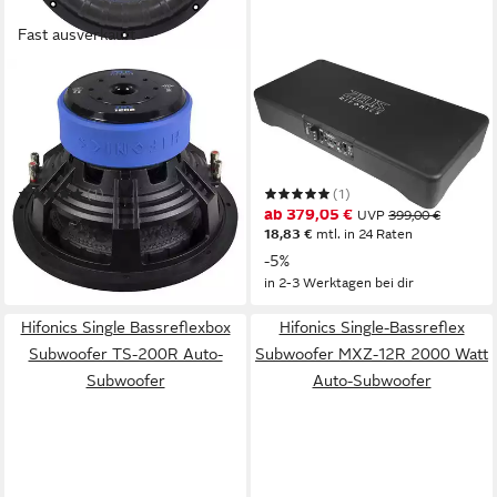
Fast ausverkauft
HIFONICS
HIFONICS
ZRX12D2 30cm Subwoofer
ZRX220A 2 x 20 cm (8)
ZEUS 2000 Watt max. Auto-
Aktiv-Dual-
Subwoofer
BassreSubwoofer Auto-
1000 W
Gesamtleistung
300 W
Gesamtleistung
10,91 kg
Gewicht
9,57 kg
Gewicht
Subwoofer
(1)
(1)
279,00 €
ab 379,05 €
UVP
399,00 €
13,86 €
mtl. in 24 Raten
18,83 €
mtl. in 24 Raten
in 2-3 Werktagen bei dir
-5%
in 2-3 Werktagen bei dir
Hifonics Single Bassreflexbox
Hifonics Single-Bassreflex
Subwoofer TS-200R Auto-
Subwoofer MXZ-12R 2000 Watt
Subwoofer
Auto-Subwoofer