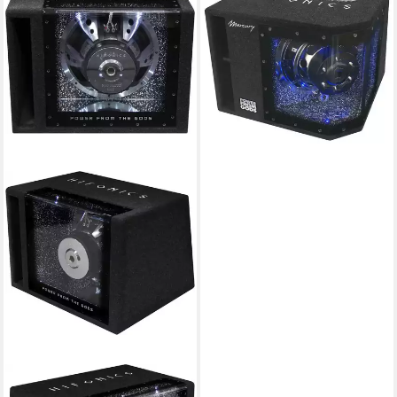
Single Bandpass Subwoofer
MR-8BP Auto-Subwoofer
199,00 €
18,17 €
mtl. in 12 Raten
in 4-5 Werktagen bei dir
HIFONICS