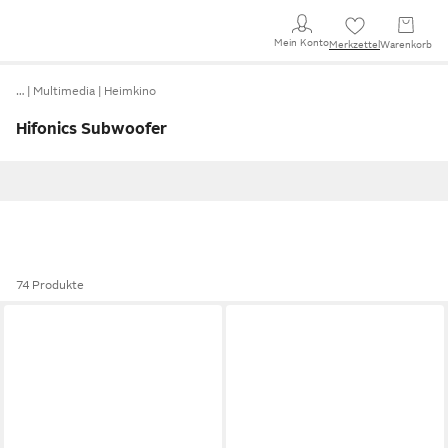
Mein Konto
Merkzettel
Warenkorb
…
Multimedia
Heimkino
Hifonics Subwoofer
74 Produkte