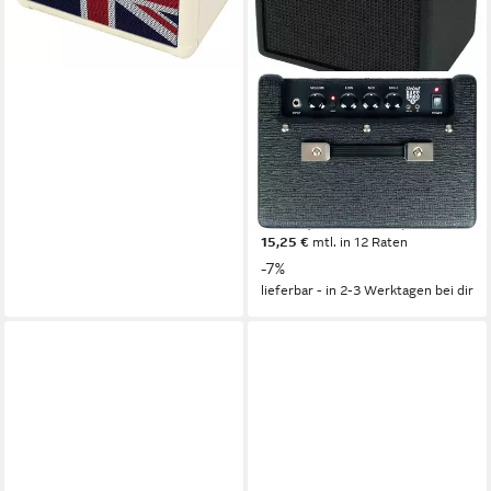
BLACKSTAR
Debut Bass 15 Bassverstärker
Verstärker (Anzahl Kanäle: 2,
15 W, Emulierter Line- und
Kopfhörerausgang)
ab 167,00 €
UVP
179,00 €
15,25 €
mtl. in 12 Raten
-7%
lieferbar - in 2-3 Werktagen bei dir