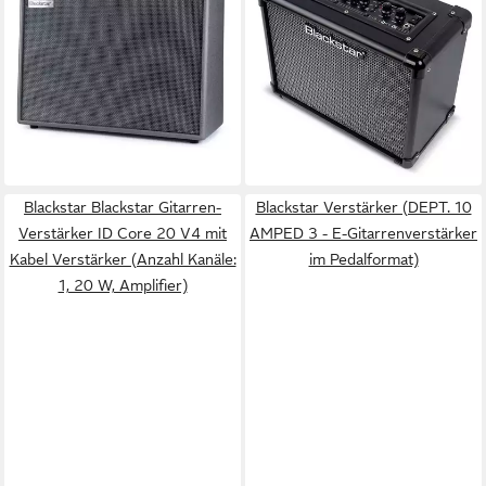
Deluxe - Transistor Combo
ID Core 20 V4 mit
Verstärker für E-Gitarre)
Fußschalter und Kabel
599,40 €
Verstärker (Anzahl Kanäle: 1,
17,40 €
mtl. in 48 Raten
266,90 €
20 W, Amplifier)
UVP
291,00 €
lieferbar - in 3-4 Werktagen bei dir
13,26 €
mtl. in 24 Raten
-8%
lieferbar - in 2-3 Werktagen bei dir
Blackstar Blackstar Gitarren-
Blackstar Verstärker (DEPT. 10
Verstärker ID Core 20 V4 mit
AMPED 3 - E-Gitarrenverstärker
Kabel Verstärker (Anzahl Kanäle:
im Pedalformat)
1, 20 W, Amplifier)