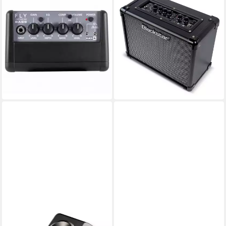
Blackstar Fly 3 Bass Stereo
Blackstar Gitarren-Verstärker
Pack Mini-Verstärker-Set
ID Core 20 V4 mit Kabel
Verstärker (Anzahl Kanäle: 2)
Verstärker (Anzahl Kanäle: 1,
ab 128,52 €
20 W, Amplifier)
11,74 €
mtl. in 12 Raten
221,90 €
UVP
241,00 €
lieferbar - in 3-4 Werktagen bei dir
20,27 €
mtl. in 12 Raten
-8%
lieferbar - in 2-3 Werktagen bei dir