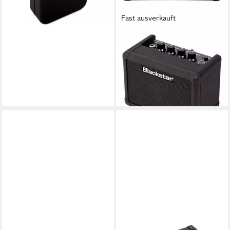
Fast ausverkauft
BLACKSTAR
Blackstar Fly 3 Bluetooth Mini
Gitarrenverstärker Schwarz
Verstärker (Anzahl Kanäle: 2)
ab 96,12 €
lieferbar - in 3-4 Werktagen bei dir