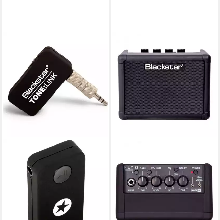
BLACKSTAR
Blackstar Tone:Link Bluetooth
Empfänger Tonelink
Verstärker
47,90 €
lieferbar - in 2-3 Werktagen bei dir